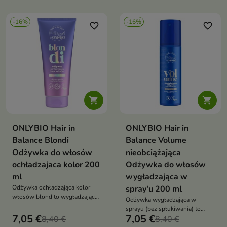
świeżość
-16%
-16%
favorite_border
favorite_border


ONLYBIO Hair in
ONLYBIO Hair in
Balance Blondi
Balance Volume
Odżywka do włosów
nieobciążająca
ochładzajaca kolor 200
Odżywka do włosów
ml
wygładzająca w
Odżywka ochładzająca kolor
spray'u 200 ml
włosów blond to wygładzająca
Odżywka wygładzająca w
odżywka, która neutralizuje
sprayu (bez spłukiwania) to
żółte tony, nadaje chłodny
7,05 €
7,05 €
8,40 €
lekka odżywka, która wygładza
8,40 €
odcień i przywraca włosom