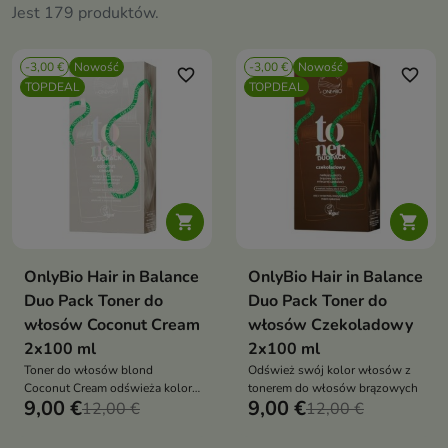
Jest 179 produktów.
-3,00 €
Nowość
-3,00 €
Nowość
favorite_border
favorite_border
TOPDEAL
TOPDEAL


OnlyBio Hair in Balance
OnlyBio Hair in Balance
Duo Pack Toner do
Duo Pack Toner do
włosów Coconut Cream
włosów Czekoladowy
2x100 ml
2x100 ml
Toner do włosów blond
Odśwież swój kolor włosów z
Coconut Cream odświeża kolor i
tonerem do włosów brązowych
9,00 €
9,00 €
nadaje pasmom jasny, perłowy
12,00 €
12,00 €
odcień inspirowany aksamitnym
kremem kokosowym.