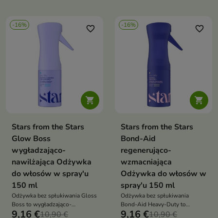
długotrwałe nawilżenie i efekt
włosy, wygładza je i przywraca
lśniących, gładkich włosów
im elastyczność oraz zdrowy
blask
-16%
-16%
favorite_border
favorite_border


Stars from the Stars
Stars from the Stars
Glow Boss
Bond-Aid
wygładzająco-
regenerująco-
nawilżająca Odżywka
wzmacniająca
do włosów w spray'u
Odżywka do włosów w
150 ml
spray'u 150 ml
Odżywka bez spłukiwania Gloss
Odżywka bez spłukiwania
Boss to wygładzająco-
Bond-Aid Heavy-Duty to
9,16 €
9,16 €
nawilżająca pielęgnacja, która
10,90 €
intensywna regeneracja, która
10,90 €