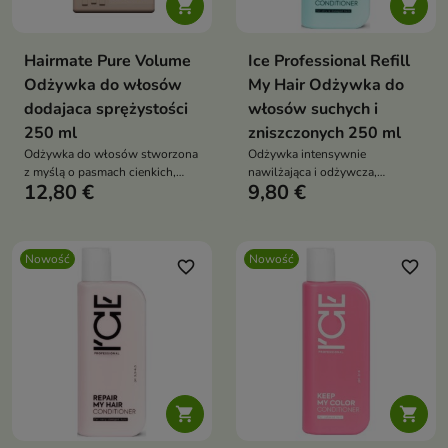


Hairmate Pure Volume
Ice Professional Refill
Odżywka do włosów
My Hair Odżywka do
dodajaca sprężystości
włosów suchych i
250 ml
zniszczonych 250 ml
Odżywka do włosów stworzona
Odżywka intensywnie
z myślą o pasmach cienkich,
nawilżająca i odżywcza,
12,80 €
9,80 €
delikatnych i pozbawionych
przeznaczona do pielęgnacji
objętości
włosów suchych, osłabionych i
zniszczonych.
Nowość
Nowość
favorite_border
favorite_border

