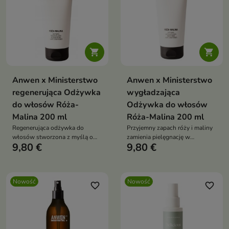


Anwen x Ministerstwo
Anwen x Ministerstwo
regenerująca Odżywka
wygładzająca
do włosów Róża-
Odżywka do włosów
Malina 200 ml
Róża-Malina 200 ml
Regenerująca odżywka do
Przyjemny zapach róży i maliny
włosów stworzona z myślą o
zamienia pielęgnację w
9,80 €
9,80 €
pasmach wymagających
wyjątkowy rytuał.
odbudowy, odżywienia i
poprawy kondycji.
Nowość
Nowość
favorite_border
favorite_border