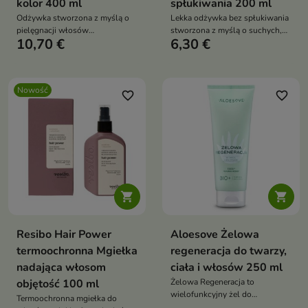
kolor 400 ml
spłukiwania 200 ml
Odżywka stworzona z myślą o
Lekka odżywka bez spłukiwania
pielęgnacji włosów
stworzona z myślą o suchych,
10,70 €
6,30 €
farbowanych
odwodnionych i trudnych do
ujarzmienia włosach
Nowość
favorite_border
favorite_border


Resibo Hair Power
Aloesove Żelowa
termoochronna Mgiełka
regeneracja do twarzy,
nadająca włosom
ciała i włosów 250 ml
objętość 100 ml
Żelowa Regeneracja to
wielofunkcyjny żel do
Termoochronna mgiełka do
pielęgnacji twarzy, ciała i