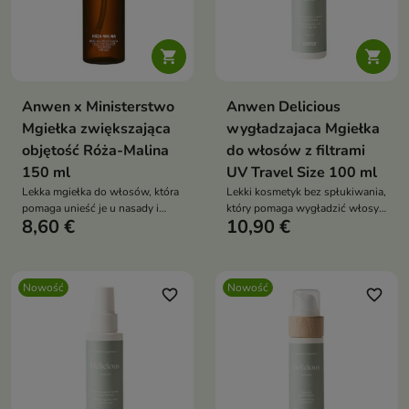


Anwen x Ministerstwo
Anwen Delicious
Mgiełka zwiększająca
wygładzajaca Mgiełka
objętość Róża-Malina
do włosów z filtrami
150 ml
UV Travel Size 100 ml
Lekka mgiełka do włosów, która
Lekki kosmetyk bez spłukiwania,
pomaga unieść je u nasady i
który pomaga wygładzić włosy,
8,60 €
10,90 €
nadać fryzurze większą objętość
ograniczyć ich puszeni
bez efektu obciążenia.
Nowość
Nowość
favorite_border
favorite_border