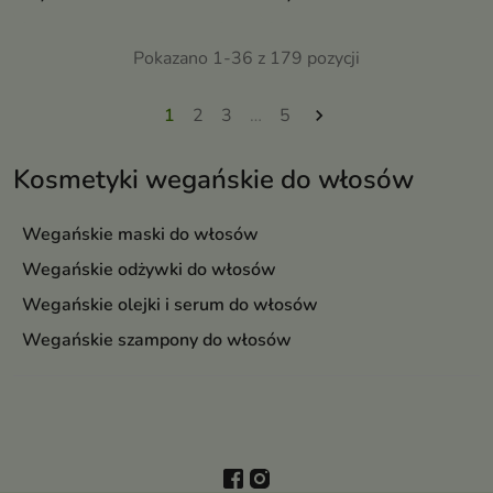
matowych i niesfornych
wzmacnia włosy, wygładza je i
przywraca im zdrowy wygląd
Pokazano 1-36 z 179 pozycji
1
2
3
…
5

Kosmetyki wegańskie do włosów
Wegańskie maski do włosów
Wegańskie odżywki do włosów
Wegańskie olejki i serum do włosów
Wegańskie szampony do włosów