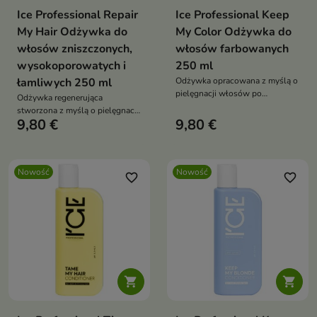
Ice Professional Repair
Ice Professional Keep
My Hair Odżywka do
My Color Odżywka do
włosów zniszczonych,
włosów farbowanych
wysokoporowatych i
250 ml
łamliwych 250 ml
Odżywka opracowana z myślą o
pielęgnacji włosów po
Odżywka regenerująca
koloryzacji.
stworzona z myślą o pielęgnacji
9,80 €
9,80 €
włosów osłabionych, suchych i
podatnych na łamanie.
Nowość
Nowość
favorite_border
favorite_border

