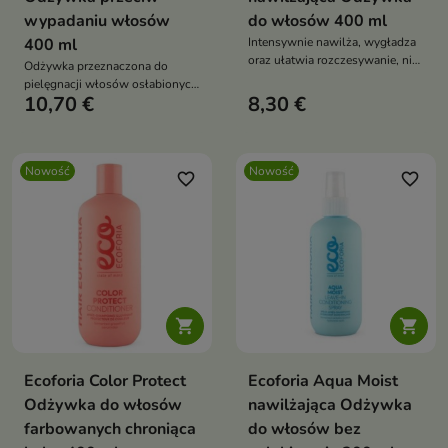
wypadaniu włosów
do włosów 400 ml
400 ml
Intensywnie nawilża, wygładza
oraz ułatwia rozczesywanie, nie
Odżywka przeznaczona do
obciążając przy tym pasm.
pielęgnacji włosów osłabionych
10,70 €
8,30 €
i skłonnych do wypadania.
Nowość
Nowość
favorite_border
favorite_border


Ecoforia Color Protect
Ecoforia Aqua Moist
Odżywka do włosów
nawilżająca Odżywka
farbowanych chroniąca
do włosów bez