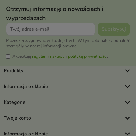
Otrzymuj informację o nowościach i
wyprzedażach
Możesz zrezygnować w każdej chwili. W tym celu należy odnaleźć
szczegóły w naszej informacji prawnej.
Akceptuję
regulamin sklepu
i
politykę prywatności
.
keyboard_arrow_down
Produkty
keyboard_arrow_down
Informacja o sklepie
keyboard_arrow_down
Kategorie
keyboard_arrow_down
Twoje konto
keyboard_arrow_down
Informacja o sklepie