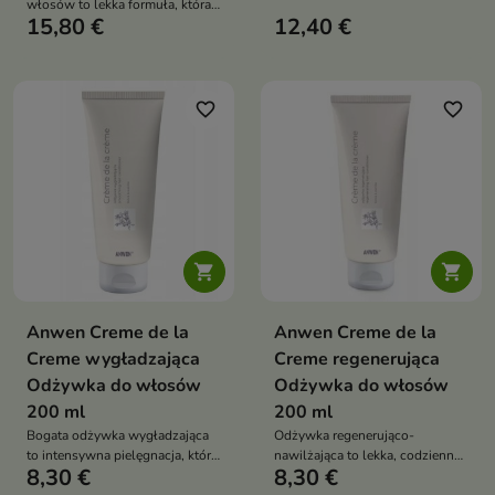
włosów to lekka formuła, która
włosów, który intensywnie
15,80 €
12,40 €
chroni pasma przed działaniem
nawilża, koi podrażnienia,
wysokiej temperatury aż do
wspiera regenerację oraz
230°C, co zostało potwierdzone
pomaga chronić skórę i włosy
badaniami
przed przesuszeniem
favorite_border
favorite_border


Anwen Creme de la
Anwen Creme de la
Creme wygładzająca
Creme regenerująca
Odżywka do włosów
Odżywka do włosów
200 ml
200 ml
Bogata odżywka wygładzająca
Odżywka regenerująco-
to intensywna pielęgnacja, która
nawilżająca to lekka, codzienna
8,30 €
8,30 €
eliminuje puszenie, zapewnia
pielęgnacja, która wzmacnia