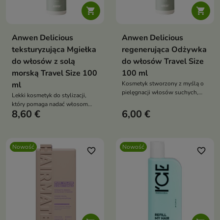


Anwen Delicious
Anwen Delicious
teksturyzująca Mgiełka
regenerująca Odżywka
do włosów z solą
do włosów Travel Size
morską Travel Size 100
100 ml
ml
Kosmetyk stworzony z myślą o
pielęgnacji włosów suchych,
Lekki kosmetyk do stylizacji,
zniszczonych i osłabionych.
który pomaga nadać włosom
8,60 €
6,00 €
naturalną teksturę, objętość i
efekt plażowych fal
Nowość
Nowość
favorite_border
favorite_border