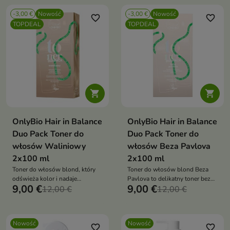
-3,00 €
Nowość
-3,00 €
Nowość
favorite_border
favorite_border
TOPDEAL
TOPDEAL


OnlyBio Hair in Balance
OnlyBio Hair in Balance
Duo Pack Toner do
Duo Pack Toner do
włosów Waliniowy
włosów Beza Pavlova
2x100 ml
2x100 ml
Toner do włosów blond, który
Toner do włosów blond Beza
odświeża kolor i nadaje
Pavlova to delikatny toner bez
9,00 €
9,00 €
beżowo-waniliowy odcień
12,00 €
amoniaku, który odświeża kolor i
12,00 €
blondu
nadaje włosom jasny, chłodny
odcień beżowego blondu.
Wygładza, pielęgnuje i dodaje
Nowość
Nowość
włosom blasku
favorite_border
favorite_border