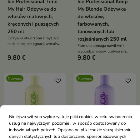
Ice Professional Time
Ice Professional Keep
My Hair Odżywka do
My Blonde Odżywka
włosów matowych,
do włosów,
kręconych i puszących
farbowanych,
250 ml
tonowanych lub
Odżywka stworzona z myślą o
rozjaśnianych 250 ml
codziennej pielęgnacji włosów
Formuła pomaga nawilżyć i
wymagających wygładzenia i
wygładzić włosy, ułatwia ich
intensywnego nawilżenia.
9,80 €
9,80 €
rozczesywanie oraz wspiera
utrzymanie zdrowego wyglądu
pasm.
Nowość
Nowość
favorite_border
favorite_border
Niniejsza witryna wykorzystuje pliki cookies w celu świadczenia
usług na najwyższym poziomie i w sposób dostosowany do


indywidualnych potrzeb. Opcjonalne pliki cookie służą zbieraniu
danych statystycznych lub dostarczaniu spersonalizowanych