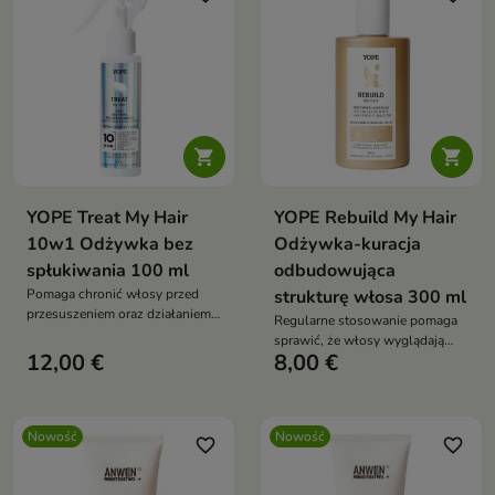


YOPE Treat My Hair
YOPE Rebuild My Hair
10w1 Odżywka bez
Odżywka-kuracja
spłukiwania 100 ml
odbudowująca
Pomaga chronić włosy przed
strukturę włosa 300 ml
przesuszeniem oraz działaniem
Regularne stosowanie pomaga
czynników zewnętrznych
sprawić, że włosy wyglądają
12,00 €
8,00 €
zdrowiej, są bardziej odporne i
łatwiejsze do rozczesania.
Nowość
Nowość
favorite_border
favorite_border