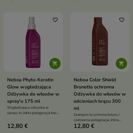
redukuje puszenie, dodaje
odbudowuje zniszczone włosy,
blasku i zapewnia efekt sleek &
wzmacnia je i przywraca im
bouncy
gładkość
favorite_border
favorite_border


Neboa Phyto-Keratin
Neboa Color Shield
Glow wygładzająca
Brunette ochronna
Odżywka do włosów w
Odżywka do włosów w
spray'u 175 ml
odcieniach brązu 300
Wygładzająca odżywka w
ml
sprayu to lekka pielęgnacja bez
Szampon to ochrona koloru i
spłukiwania, która ułatwia
codzienna pielęgnacja, która
rozczesywanie, wygładza włosy
12,80 €
12,80 €
podkreśla głębię brązowych
i chroni je przed puszeniem
włosów, nadając im blask i