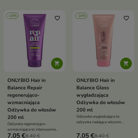
włosy, zapobiega puszeniu i
blask oraz miękkość
nadaje im blask bez obciążania
-16%
-16%
favorite_border
favorite_border


ONLYBIO Hair in
ONLYBIO Hair in
Balance Repair
Balance Gloss
regenerująco-
wygładzająca
wzmacniająca
Odżywka do włosów
Odżywka do włosów
200 ml
200 ml
Odżywka wygładzająca to
odżywka nadająca włosom
Odżywka regenerująco-
intensywny blask, gładkość i
wzmacniająca to intensywnie
efekt tafli, idealna dla pasm
7,05 €
7,05 €
odbudowująca odżywka, która
8,40 €
8,40 €