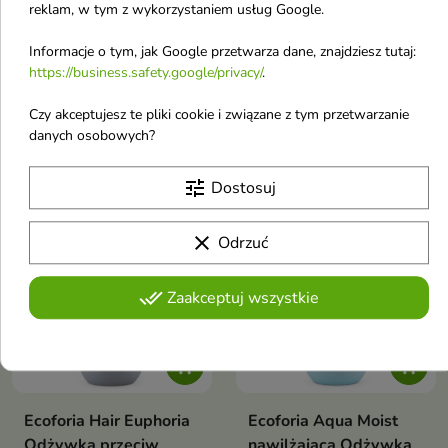
reklam, w tym z wykorzystaniem usług Google.
Ecoforia Volume Maker
Ecoforia Keratin Repair
Odżywka do włosów
regenerująca Odżywka
Informacje o tym, jak Google przetwarza dane, znajdziesz tutaj:
zwiększająca objętość
do włosów 400 ml
https://business.safety.google/privacy/
.
400 ml
Regenerująca odżywka
przeznaczona do pielęgnacji
Odżywka stworzona z myślą o
Czy akceptujesz te pliki cookie i związane z tym przetwarzanie
włosów zniszczonych,
włosach cienkich, delikatnych i
danych osobowych?
osłabionych i wymagających
8,60 €
8,60 €
pozbawionych objętości
odbudowy.
tune
Dostosuj
Nowość
Nowość
favorite_border
favorite_border
clear
Odrzuć
done_all
Zaakceptuj wszystkie


Ecoforia Hair Euphoria
Ecoforia Aqua Moist
Odżywka przeciw
nawilżająca Odżywka