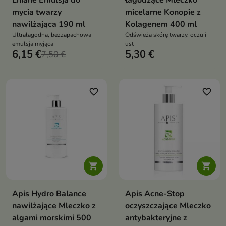
Lniane Emulsja do
łagodzące Mleczko
mycia twarzy
micelarne Konopie z
nawilżająca 190 ml
Kolagenem 400 ml
Ultrałagodna, bezzapachowa
Odświeża skórę twarzy, oczu i
emulsja myjąca
ust
6,15 €
5,30 €
7,50 €
favorite_border
favorite_border


Apis Hydro Balance
Apis Acne-Stop
nawilżające Mleczko z
oczyszczające Mleczko
algami morskimi 500
antybakteryjne z