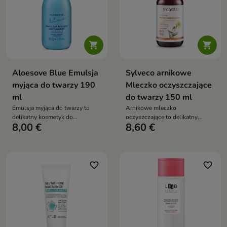


Aloesove Blue Emulsja
Sylveco arnikowe
myjąca do twarzy 190
Mleczko oczyszczające
ml
do twarzy 150 ml
Emulsja myjąca do twarzy to
Arnikowe mleczko
delikatny kosmetyk do
oczyszczające to delikatny
8,00 €
8,60 €
codziennego oczyszczania
preparat do demakijażu i
skóry, który skutecznie usuwa
oczyszczania twarzy, który
zanieczyszczenia, jednocześnie
usuwa zanieczyszczenia, koi
nawilżając i wspierając
podrażnienia i zmniejsza
regenerację. Dzięki składnikom
zaczerwienienia skóry
favorite_border
favorite_border
łagodzącym i prebiotykom
wzmacnia mikrobiom skóry oraz
przywraca jej komfort i
równowagę