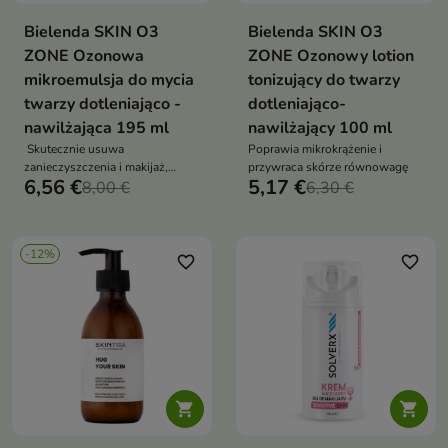
Bielenda SKIN O3
Bielenda SKIN O3
ZONE Ozonowa
ZONE Ozonowy lotion
mikroemulsja do mycia
tonizujący do twarzy
twarzy dotleniająco -
dotleniająco-
nawilżająca 195 ml
nawilżający 100 ml
Skutecznie usuwa
Poprawia mikrokrążenie i
zanieczyszczenia i makijaż,
przywraca skórze równowagę
6,56 €
5,17 €
jednocześnie dotleniając i
8,00 €
6,30 €
nawilżając skórę
-12%
favorite_border
favorite_border

