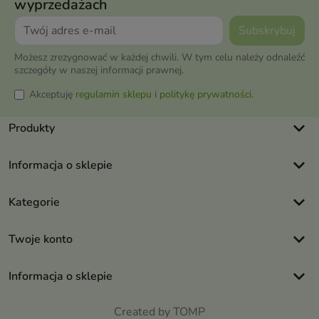
wyprzedażach
Możesz zrezygnować w każdej chwili. W tym celu należy odnaleźć
szczegóły w naszej informacji prawnej.
Akceptuję
regulamin sklepu
i
politykę prywatności
.
keyboard_arrow_down
Produkty
keyboard_arrow_down
Informacja o sklepie
keyboard_arrow_down
Kategorie
keyboard_arrow_down
Twoje konto
keyboard_arrow_down
Informacja o sklepie
Created by TOMP