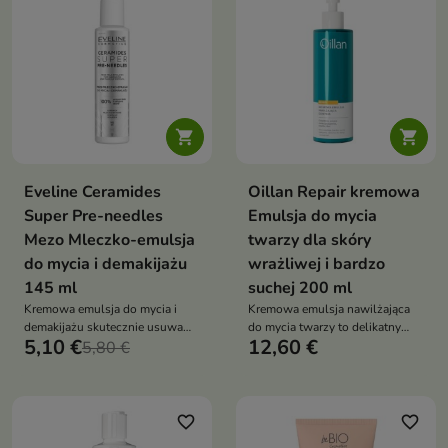


Eveline Ceramides
Oillan Repair kremowa
Super Pre-needles
Emulsja do mycia
Mezo Mleczko-emulsja
twarzy dla skóry
do mycia i demakijażu
wrażliwej i bardzo
145 ml
suchej 200 ml
Kremowa emulsja do mycia i
Kremowa emulsja nawilżająca
demakijażu skutecznie usuwa
do mycia twarzy to delikatny
5,10 €
12,60 €
makijaż, sebum i codzienne
5,80 €
produkt oczyszczający
zanieczyszczenia bez uczucia
przeznaczony do skóry bardzo
ściągnięcia. Formuła z
suchej, szorstkiej, wrażliwej,
ceramidami, mleczkiem
reaktywnej i z naruszoną barierą
ryżowym, skwalanem,
ochronną
favorite_border
favorite_border
kolagenem, olejem jojoba i