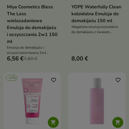
Miya Cosmetics Bless
YOPE Waterfully Clean
The Less
koloidalna Emulsja do
wielozadaniowa
demakijażu 150 ml
Emulsja do demakijażu
Wegańska emulsja koloidalna
do demakijażu z kwasem
i oczyszczania 2w1 150
poliglutaminowym ceramidami i
ml
olejami roślinnymi która nawilża
Emulsja do demakijażu i
koi i skutecznie usuwa makijaż
oczyszczania twarzy 2w1
6,56 €
8,00 €
skutecznie usuwa makijaż,
7,80 €
nawilża i koi skórę, także
wrażliwą
-12%
favorite_border
favorite_border

