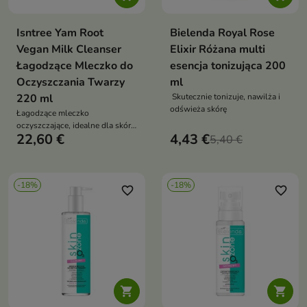
Isntree Yam Root
Bielenda Royal Rose
Vegan Milk Cleanser
Elixir Różana multi
Łagodzące Mleczko do
esencja tonizująca 200
Oczyszczania Twarzy
ml
220 ml
Skutecznie tonizuje, nawilża i
odświeża skórę
Łagodzące mleczko
oczyszczające, idealne dla skóry
22,60 €
4,43 €
wymagającej delikatnego, a
5,40 €
zarazem skutecznego
oczyszczenia
-18%
-18%
favorite_border
favorite_border

