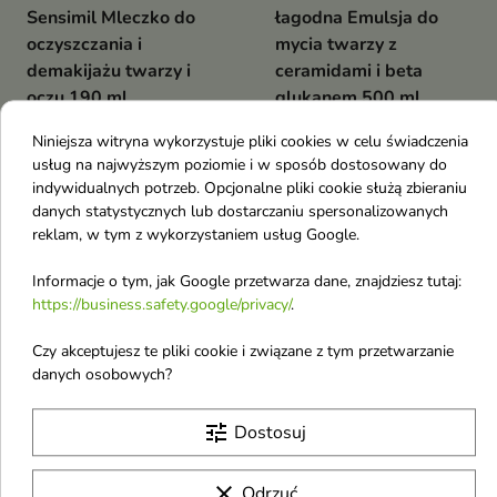
Sensimil Mleczko do
łagodna Emulsja do
oczyszczania i
mycia twarzy z
demakijażu twarzy i
ceramidami i beta
oczu 190 ml
glukanem 500 ml
Delikatne oczyszczanie i
Delikatna emulsja do
Niniejsza witryna wykorzystuje pliki cookies w celu świadczenia
demakijaż skóry wrażliwej i
codziennego oczyszczania
15,60 €
12,80 €
nadreaktywnej
twarzy, która nie tylko
usług na najwyższym poziomie i w sposób dostosowany do
skutecznie usuwa
indywidualnych potrzeb. Opcjonalne pliki cookie służą zbieraniu
zanieczyszczenia, ale
danych statystycznych lub dostarczaniu spersonalizowanych
jednocześnie chroni i wzmacnia
reklam, w tym z wykorzystaniem usług Google.
-12%
barierę hydrolipidową skóry
favorite_border
favorite_border
Informacje o tym, jak Google przetwarza dane, znajdziesz tutaj:
https://business.safety.google/privacy/
.
Czy akceptujesz te pliki cookie i związane z tym przetwarzanie
danych osobowych?


tune
Dostosuj
Apis Exosomes Pro
Lirene Cera
clear
Odrzuć