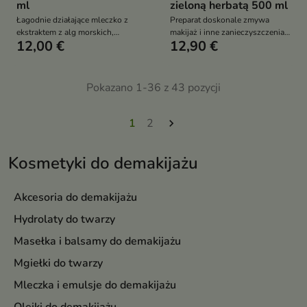
ml
zieloną herbatą 500 ml
Łagodnie działające mleczko z
Preparat doskonale zmywa
ekstraktem z alg morskich,
makijaż i inne zanieczyszczenia,
12,00 €
12,90 €
aloesu i awokado. Skutecznie
oczyszcza i pielęgnuje, ma silne
usuwa makijaż i inne
działanie bakteriostatyczne i
zanieczyszczenia, jednocześnie
oczyszczające
nawilżając skórę
Pokazano 1-36 z 43 pozycji
1
2

Kosmetyki do demakijażu
Akcesoria do demakijażu
Hydrolaty do twarzy
Masełka i balsamy do demakijażu
Mgiełki do twarzy
Mleczka i emulsje do demakijażu