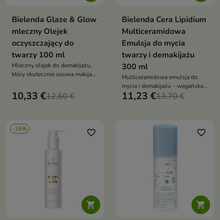
Bielenda Glaze & Glow
Bielenda Cera Lipidium
mleczny Olejek
Multiceramidowa
oczyszczający do
Emulsja do mycia
twarzy 100 ml
twarzy i demakijażu
Mleczny olejek do demakijażu,
300 ml
który skutecznie usuwa makijaż i
Multiceramidowa emulsja do
zanieczyszczenia, jednocześnie
mycia i demakijażu – wegańska,
nawilża, koi i wzmacnia barierę
10,33 €
11,23 €
12,60 €
z neoceramidami, niacynamidem
13,70 €
skóry dzięki Ceramic Milk i
i betainą, skutecznie oczyszcza,
olejowi ryżowemu — bez
regeneruje i koi suchą, wrażliwą
tłustego filmu
skórę
-16%
favorite_border
favorite_border

