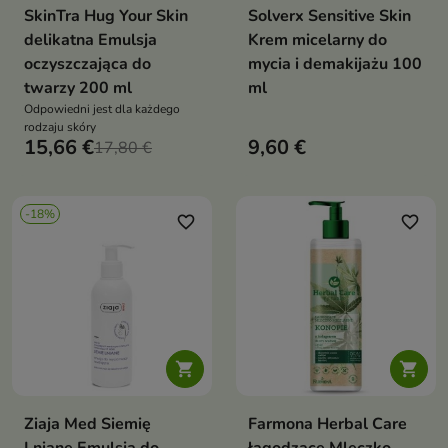
SkinTra Hug Your Skin
Solverx Sensitive Skin
delikatna Emulsja
Krem micelarny do
oczyszczająca do
mycia i demakijażu 100
twarzy 200 ml
ml
Odpowiedni jest dla każdego
rodzaju skóry
15,66 €
9,60 €
17,80 €
-18%
favorite_border
favorite_border


Ziaja Med Siemię
Farmona Herbal Care