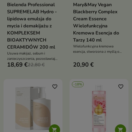
Bielenda Professional
Mary&May Vegan
SUPREMELAB Hydro -
Blackberry Complex
lipidowa emulsja do
Cream Essence
mycia i demakijażu z
Wielofunkcyjna
KOMPLEKSEM
Kremowa Esencja do
BIOAKTYWNYCH
Tarzy 140 ml
CERAMIDÓW 200 ml
Wielofunkcyjna kremowa
esencja, stworzona z myślą o
Usuwa makijaż, sebum i
intensywnym nawilżeniu i
zanieczyszczenia, pozostawiając
ukojeniu skóry
18,69 €
20,90 €
skórę świeżą i czystą
22,80 €
-18%
favorite_border
favorite_border

