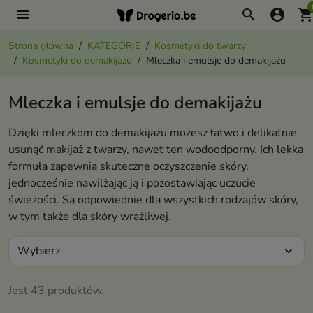
menu
search
account_circle
shopping_ca
Strona główna
KATEGORIE
Kosmetyki do twarzy
Kosmetyki do demakijażu
Mleczka i emulsje do demakijażu
Mleczka i emulsje do demakijażu
Dzięki mleczkom do demakijażu możesz łatwo i delikatnie
usunąć makijaż z twarzy, nawet ten wodoodporny. Ich lekka
formuła zapewnia skuteczne oczyszczenie skóry,
jednocześnie nawilżając ją i pozostawiając uczucie
świeżości. Są odpowiednie dla wszystkich rodzajów skóry,
w tym także dla skóry wrażliwej.
Wybierz
expand_more
Jest 43 produktów.