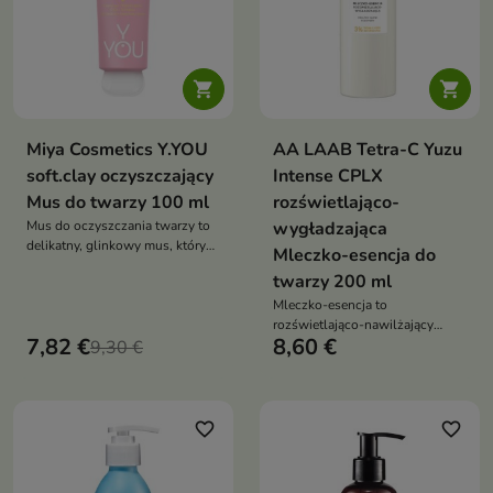


Miya Cosmetics Y.YOU
AA LAAB Tetra-C Yuzu
soft.clay oczyszczający
Intense CPLX
Mus do twarzy 100 ml
rozświetlająco-
Mus do oczyszczania twarzy to
wygładzająca
delikatny, glinkowy mus, który
Mleczko-esencja do
skutecznie oczyszcza skórę,
twarzy 200 ml
usuwa makijaż i nadmiar sebum,
pozostawiając cerę miękką i
Mleczko-esencja to
zbalansowaną
rozświetlająco-nawilżający
7,82 €
8,60 €
9,30 €
kosmetyk, który wyrównuje
koloryt, wygładza skórę i
przywraca jej zdrowy, promienny
wygląd
favorite_border
favorite_border