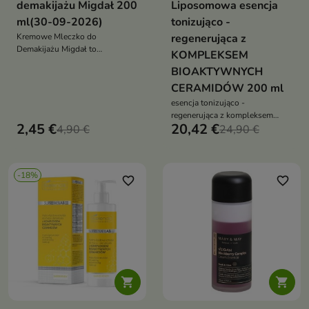
demakijażu Migdał 200
Liposomowa esencja
ml(30-09-2026)
tonizująco -
Kremowe Mleczko do
regenerująca z
Demakijażu Migdał to
KOMPLEKSEM
wyjątkowo delikatny, a zarazem
BIOAKTYWNYCH
skuteczny produkt do
codziennego oczyszczania
CERAMIDÓW 200 ml
twarzy
esencja tonizująco -
regenerująca z kompleksem
2,45 €
20,42 €
4,90 €
bioaktywnych ceramidów
24,90 €
-18%
favorite_border
favorite_border

