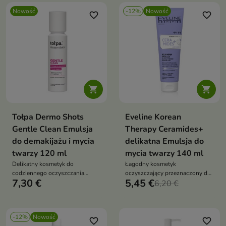
Nowość
-12%
Nowość
favorite_border
favorite_border


Tołpa Dermo Shots
Eveline Korean
Gentle Clean Emulsja
Therapy Ceramides+
do demakijażu i mycia
delikatna Emulsja do
twarzy 120 ml
mycia twarzy 140 ml
Delikatny kosmetyk do
Łagodny kosmetyk
codziennego oczyszczania
oczyszczający przeznaczony do
7,30 €
5,45 €
skóry, który skutecznie usuwa
codziennej pielęgnacji skóry
6,20 €
makijaż, zanieczyszczenia i
nadmiar sebum
-12%
Nowość
favorite_border
favorite_border