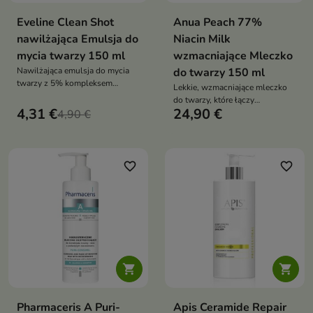
Eveline Clean Shot
Anua Peach 77%
nawilżająca Emulsja do
Niacin Milk
mycia twarzy 150 ml
wzmacniające Mleczko
Nawilżająca emulsja do mycia
do twarzy 150 ml
twarzy z 5% kompleksem
Lekkie, wzmacniające mleczko
ceramidowym. Delikatnie
do twarzy, które łączy
oczyszcza, wzmacnia i koi skórę
4,31 €
24,90 €
4,90 €
intensywne nawilżenie z
suchą i wrażliwą
regeneracją i poprawą kondycji
skóry
favorite_border
favorite_border


Pharmaceris A Puri-
Apis Ceramide Repair