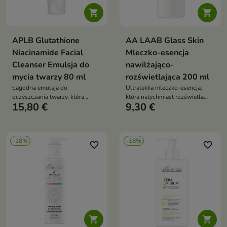


APLB Glutathione
AA LAAB Glass Skin
Niacinamide Facial
Mleczko-esencja
Cleanser Emulsja do
nawilżająco-
mycia twarzy 80 ml
rozświetlająca 200 ml
Łagodna emulsja do
Ultralekka mleczko-esencja,
oczyszczania twarzy, która
która natychmiast rozświetla
15,80 €
9,30 €
usuwa zanieczyszczenia i
cerę, wygładza jej strukturę i
makijaż, jednocześnie nawilżając
zapewnia efekt „glass skin” bez
i kojąc skórę
lepkości
-18%
-18%
favorite_border
favorite_border

