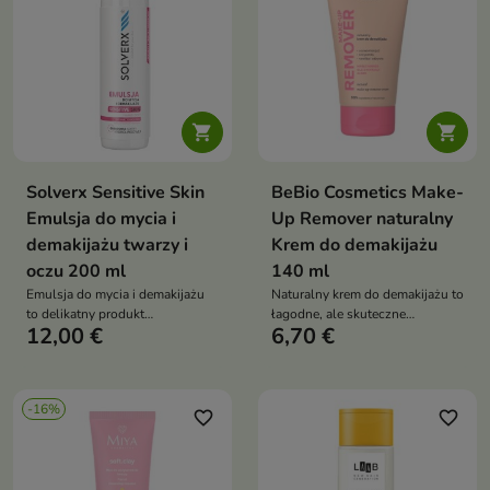
olejami roślinnymi koi, nawilża
oraz wspiera barierę
hydrolipidową skóry


Solverx Sensitive Skin
BeBio Cosmetics Make-
Emulsja do mycia i
Up Remover naturalny
demakijażu twarzy i
Krem do demakijażu
oczu 200 ml
140 ml
Emulsja do mycia i demakijażu
Naturalny krem do demakijażu to
to delikatny produkt
łagodne, ale skuteczne
12,00 €
6,70 €
oczyszczający, który skutecznie
oczyszczanie, które usuwa
usuwa makijaż, wspiera
makijaż i jednocześnie
odbudowę bariery
pielęgnuje skórę, pozostawiając
hydrolipidowej i zapewnia
ją miękką i nawilżoną
-16%
komfort skórze wrażliwej
favorite_border
favorite_border