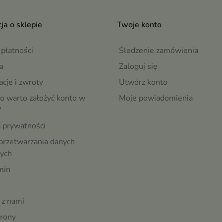
ja o sklepie
Twoje konto
płatności
Śledzenie zamówienia
a
Zaloguj się
cje i zwroty
Utwórz konto
o warto założyć konto w
Moje powiadomienia
?
a prywatności
przetwarzania danych
ych
min
 z nami
rony