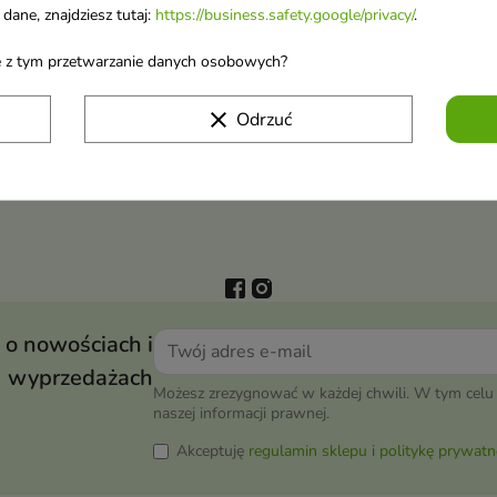
dane, znajdziesz tutaj:
https://business.safety.google/privacy/
.
ane z tym przetwarzanie danych osobowych?
clear
Odrzuć
 o nowościach i
wyprzedażach
Możesz zrezygnować w każdej chwili. W tym celu 
naszej informacji prawnej.
Akceptuję
regulamin sklepu
i
politykę prywatn