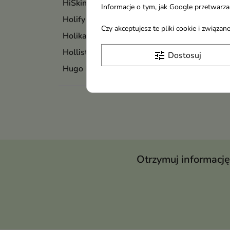
HiSkin
Informacje o tym, jak Google przetwarza 
Holify
Czy akceptujesz te pliki cookie i związ
Holika Holika
Hollister
tune
Dostosuj
Hugo Boss
Otrzymuj informację