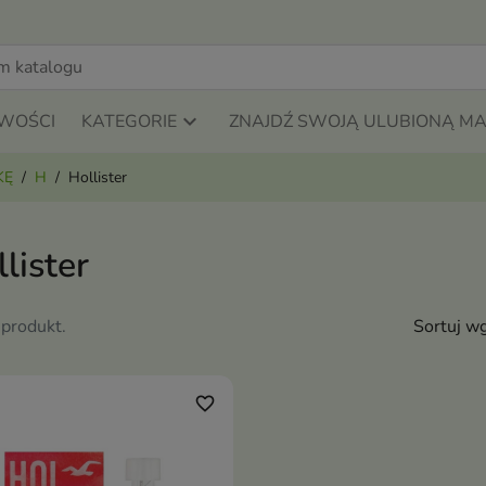
WOŚCI
KATEGORIE
ZNAJDŹ SWOJĄ ULUBIONĄ M
KĘ
H
Hollister
lister
 produkt.
Sortuj wg
favorite_border