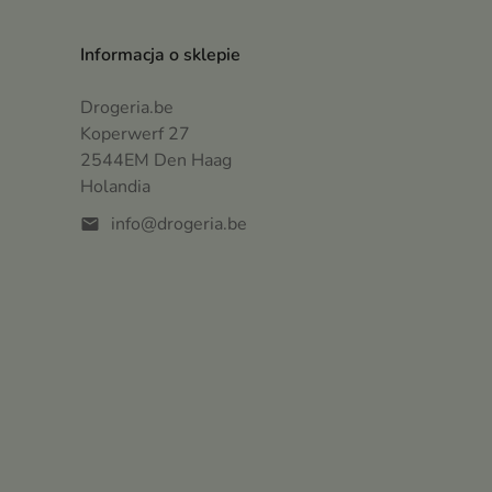
Informacja o sklepie
Drogeria.be
Koperwerf 27
2544EM Den Haag
Holandia
info@drogeria.be
mail