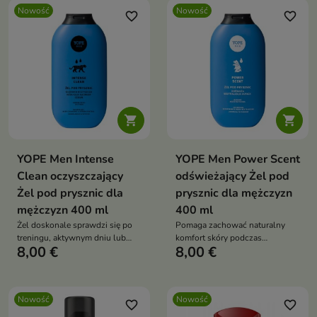
Nowość
Nowość
favorite_border
favorite_border


YOPE Men Intense
YOPE Men Power Scent
Clean oczyszczający
odświeżający Żel pod
Żel pod prysznic dla
prysznic dla mężczyzn
mężczyzn 400 ml
400 ml
Żel doskonale sprawdzi się po
Pomaga zachować naturalny
treningu, aktywnym dniu lub
komfort skóry podczas
8,00 €
8,00 €
jako element codziennej rutyny
codziennego mycia.
pielęgnacyjnej.
Nowość
Nowość
favorite_border
favorite_border