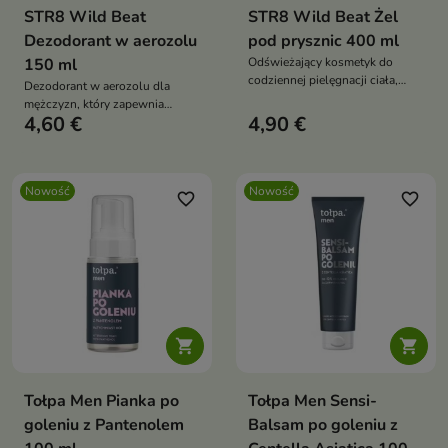
STR8 Wild Beat
STR8 Wild Beat Żel
Dezodorant w aerozolu
pod prysznic 400 ml
150 ml
Odświeżający kosmetyk do
codziennej pielęgnacji ciała,
Dezodorant w aerozolu dla
który skutecznie oczyszcza
mężczyzn, który zapewnia
skórę i pozostawia na niej
4,60 €
4,90 €
długotrwałe uczucie świeżości
przyjemny, męski aromat.
oraz pomaga chronić przed
nieprzyjemnym zapachem.
Nowość
Nowość
favorite_border
favorite_border


Tołpa Men Pianka po
Tołpa Men Sensi-
goleniu z Pantenolem
Balsam po goleniu z