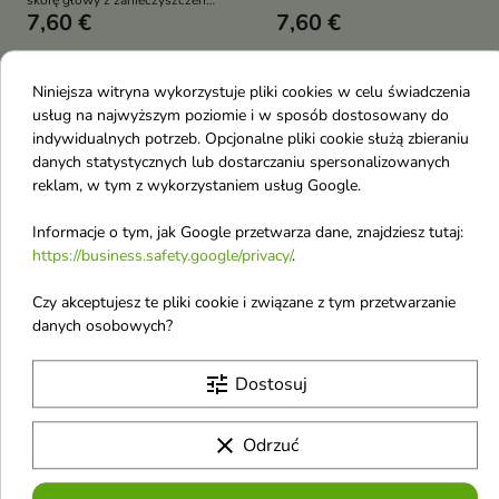
skórę głowy z zanieczyszczeń
pielęgnacji.
7,60 €
7,60 €
oraz nadmiaru sebum.
Niniejsza witryna wykorzystuje pliki cookies w celu świadczenia
favorite_border
favorite_border
usług na najwyższym poziomie i w sposób dostosowany do
indywidualnych potrzeb. Opcjonalne pliki cookie służą zbieraniu
danych statystycznych lub dostarczaniu spersonalizowanych
reklam, w tym z wykorzystaniem usług Google.
Informacje o tym, jak Google przetwarza dane, znajdziesz tutaj:
https://business.safety.google/privacy/
.


Czy akceptujesz te pliki cookie i związane z tym przetwarzanie
danych osobowych?
Aquaselin Forte Men
Duetus for Men 3w1
Antyperspirant-kuracja
energetyzujący Żel pod
tune
przeciw nadmiernej
prysznic 300 ml
Dostosuj
potliwości Roll-on 50
Energetyzujący Żel Pod Prysznic
3w1 skutecznie oczyszcza
ml
clear
Odrzuć
twarz, ciało i włosy, wspiera
Specjalistyczny antyperspirant-
nawilżenie skóry oraz zapewnia
kuracja dla mężczyzn,
długotrwałe uczucie świeżości