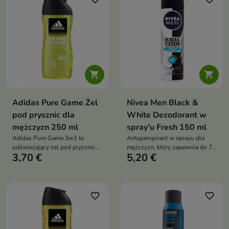


Adidas Pure Game Żel
Nivea Men Black &
pod prysznic dla
White Dezodorant w
mężczyzn 250 ml
spray'u Fresh 150 ml
Adidas Pure Game 3w1 to
Antyperspirant w sprayu dla
odświeżający żel pod prysznic
mężczyzn, który zapewnia do 72
3,70 €
5,20 €
dla mężczyzn, który oczyszcza
godzin ochrony przed potem i
ciało, włosy i twarz, zapewniając
nieprzyjemnym zapachem oraz
uczucie świeżości i energii
pomaga chronić ubrania przed
śladami
favorite_border
favorite_border