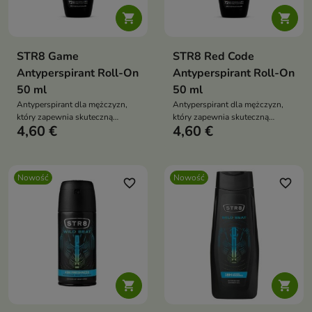


STR8 Game
STR8 Red Code
Antyperspirant Roll-On
Antyperspirant Roll-On
50 ml
50 ml
Antyperspirant dla mężczyzn,
Antyperspirant dla mężczyzn,
który zapewnia skuteczną
który zapewnia skuteczną
4,60 €
4,60 €
ochronę przed potem i
ochronę przed potem i
nieprzyjemnym zapachem.
nieprzyjemnym zapachem
Nowość
Nowość
favorite_border
favorite_border

