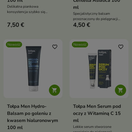
100 ml
Centella Asiatica 100
Delikatna piankowa
ml
konsystencja szybko się
Specjalistyczny balsam
wchłania, pomaga złagodzić
przeznaczony do pielęgnacji
podrażnienia oraz zmniejszyć
7,50 €
4,50 €
męskiej skóry po goleniu,
uczucie pieczenia i napięcia
szczególnie wrażliwej i skłonnej
skóry
do podrażnień.
Nowość
Nowość
favorite_border
favorite_border


Tołpa Men Hydro-
Tołpa Men Serum pod
Balsam po goleniu z
oczy z Witaminą C 15
kwasem hialuronowym
ml
100 ml
Lekkie serum stworzone