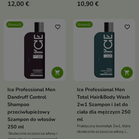
12,00 €
10,90 €
męskiej skóry.
Nowość
Nowość
favorite_border
favorite_border


Ice Professional Men
Ice Professional Men
Dandruff Control
Total Hair&Body Wash
Shampoo
2w1 Szampon i żel do
przeciwłupieżowy
ciała dla mężczyzn 250
Szampon do włosów
ml
250 ml
Praktyczny kosmetyk 2w1, który
skutecznie oczyszcza włosy i
Skutecznie oczyszcza włosy i
skórę ciała podczas codziennej