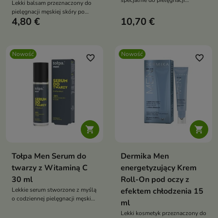
specjalnie do pielęgnacji
Lekki balsam przeznaczony do
delikatnej skóry wokół oczu.
pielęgnacji męskiej skóry po
4,80 €
10,70 €
goleniu.
Nowość
Nowość
favorite_border
favorite_border


Tołpa Men Serum do
Dermika Men
twarzy z Witaminą C
energetyzujący Krem
30 ml
Roll-On pod oczy z
Lekkie serum stworzone z myślą
efektem chłodzenia 15
o codziennej pielęgnacji męskiej
ml
skóry.
Lekki kosmetyk przeznaczony do