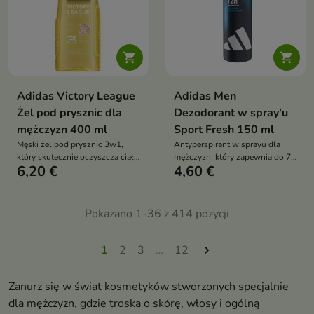


Adidas Victory League
Adidas Men
Żel pod prysznic dla
Dezodorant w spray'u
mężczyzn 400 ml
Sport Fresh 150 ml
Męski żel pod prysznic 3w1,
Antyperspirant w sprayu dla
który skutecznie oczyszcza ciało
mężczyzn, który zapewnia do 72
6,20 €
4,60 €
i włosy, zapewniając uczucie
godzin ochrony przed potem i
świeżości oraz energetyzujący,
nieprzyjemnym zapachem oraz
męski zapach
pozostawia uczucie chłodzącej
świeżości
Pokazano 1-36 z 414 pozycji
1
2
3
…
12

Zanurz się w świat kosmetyków stworzonych specjalnie
dla mężczyzn, gdzie troska o skórę, włosy i ogólną