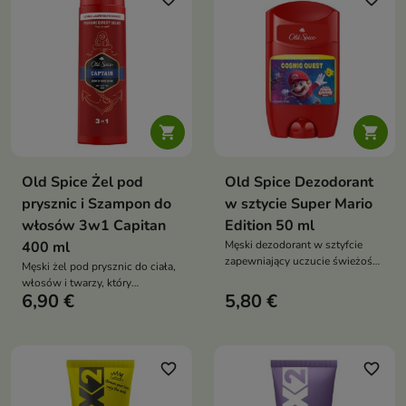


Old Spice Żel pod
Old Spice Dezodorant
prysznic i Szampon do
w sztycie Super Mario
włosów 3w1 Capitan
Edition 50 ml
400 ml
Męski dezodorant w sztyfcie
zapewniający uczucie świeżości
Męski żel pod prysznic do ciała,
i komfortu, inspirowany
włosów i twarzy, który
wyjątkową edycją Super Mario
6,90 €
5,80 €
skutecznie oczyszcza, zapewnia
Galaxy Movie
długotrwałą świeżość i
pozostawia energetyzujący,
męski zapach
favorite_border
favorite_border