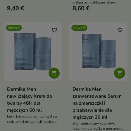
pielęgnacji delikatnej skóry
9,40 €
8,60 €
wokół oczu.
Nowość
Nowość
favorite_border
favorite_border


Dermika Men
Dermika Men
nawilżający Krem do
zaawansowane Serum
twarzy 48H dla
na zmarszczki i
mężczyzn 50 ml
przebarwienia dla
Lekki krem stworzony z myślą o
mężczyzn 30 ml
codziennej pielęgnacji męskiej
Skoncentrowany kosmetyk
skóry
stworzony z myślą o potrzebach