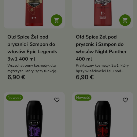


Old Spice Żel pod
Old Spice Żel pod
prysznic i Szmpon do
prysznic i Szmpon do
włosów Epic Legends
włosów Night Panther
3w1 400 ml
400 ml
Wszechstronny kosmetyk dla
Praktyczny kosmetyk 2w1, który
mężczyzn, który łączy funkcję
łączy właściwości żelu pod
6,90 €
6,90 €
żelu pod prysznic, szamponu do
prysznic i szamponu do
włosów oraz produktu do mycia
włosów.
twarzy.
Nowość
Nowość
favorite_border
favorite_border