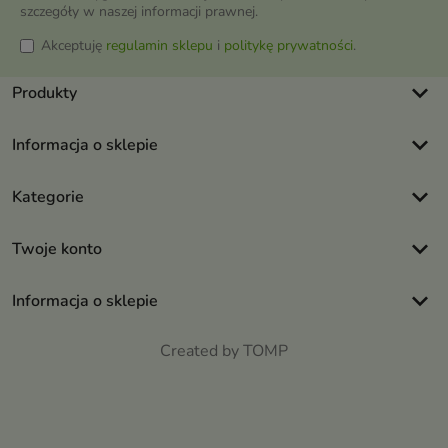
szczegóły w naszej informacji prawnej.
Akceptuję
regulamin sklepu
i
politykę prywatności
.
keyboard_arrow_down
Produkty
keyboard_arrow_down
Informacja o sklepie
keyboard_arrow_down
Kategorie
keyboard_arrow_down
Twoje konto
keyboard_arrow_down
Informacja o sklepie
Created by TOMP