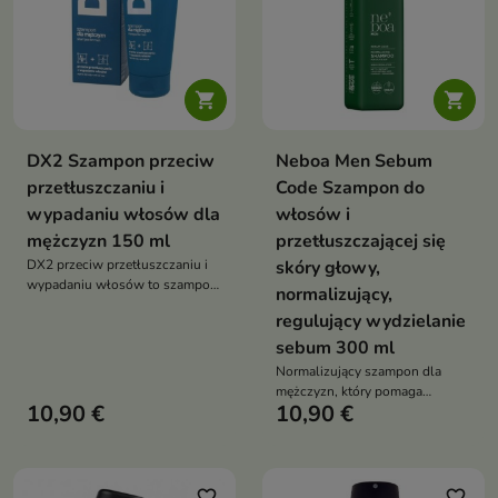


DX2 Szampon przeciw
Neboa Men Sebum
przetłuszczaniu i
Code Szampon do
wypadaniu włosów dla
włosów i
mężczyzn 150 ml
przetłuszczającej się
DX2 przeciw przetłuszczaniu i
skóry głowy,
wypadaniu włosów to szampon
normalizujący,
dla mężczyzn, który pomaga
regulujący wydzielanie
ograniczyć nadmierne
przetłuszczanie skóry głowy
sebum 300 ml
oraz wspiera wzmocnienie
Normalizujący szampon dla
włosów i redukcję ich
mężczyzn, który pomaga
wypadania
10,90 €
10,90 €
regulować wydzielanie sebum,
dokładnie oczyszcza skórę
głowy i pozostawia włosy
świeże, lekkie oraz uniesione u
nasady
favorite_border
favorite_border