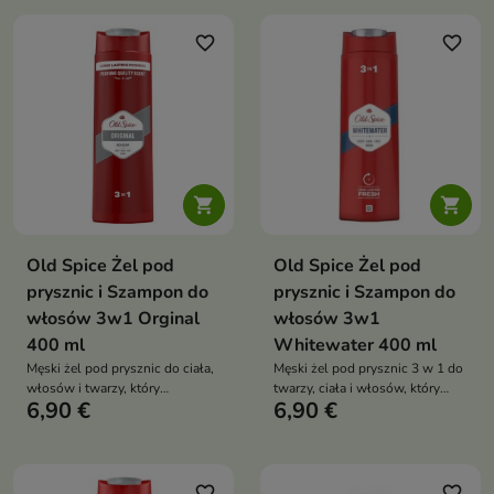
kompozycji zapachowej
pielęgnacji
inspirowanej męskimi perfumami
favorite_border
favorite_border


Old Spice Żel pod
Old Spice Żel pod
prysznic i Szampon do
prysznic i Szampon do
włosów 3w1 Orginal
włosów 3w1
400 ml
Whitewater 400 ml
Męski żel pod prysznic do ciała,
Męski żel pod prysznic 3 w 1 do
włosów i twarzy, który
twarzy, ciała i włosów, który
6,90 €
6,90 €
skutecznie oczyszcza, zapewnia
skutecznie oczyszcza, zapewnia
długotrwałą świeżość oraz
długotrwałą świeżość oraz
pozostawia kultowy
pozostawia energetyzujący
zapach inspirowany świeżą
wodą i cytrusami
favorite_border
favorite_border