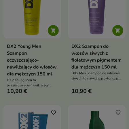


DX2 Young Men
DX2 Szampon do
Szampon
włosów siwych z
oczyszczająco-
fioletowym pigmentem
nawilżający do włosów
dla mężczyzn 150 ml
dla mężczyzn 150 ml
DX2 Men Shampoo do włosów
siwych to nawilżająco-tonujący
DX2 Young Men to
szampon dla mężczyzn, który
oczyszczająco-nawilżający
pomaga neutralizować żółte
10,90 €
10,90 €
szampon dla mężczyzn, który
tony, odświeża włosy i wspiera
pomaga ograniczyć
ich codzienną pielęgnację
przetłuszczanie włosów i skóry
głowy, zapewnia uczucie
świeżości oraz wspiera
favorite_border
favorite_border
codzienną pielęgnację włosów