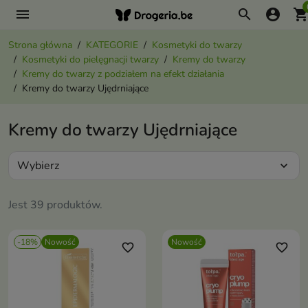
menu
search
account_circle
shopping_ca
Strona główna
KATEGORIE
Kosmetyki do twarzy
Kosmetyki do pielęgnacji twarzy
Kremy do twarzy
Kremy do twarzy z podziałem na efekt działania
Kremy do twarzy Ujędrniające
Kremy do twarzy Ujędrniające
Wybierz
expand_more
Jest 39 produktów.
-18%
Nowość
Nowość
favorite_border
favorite_border