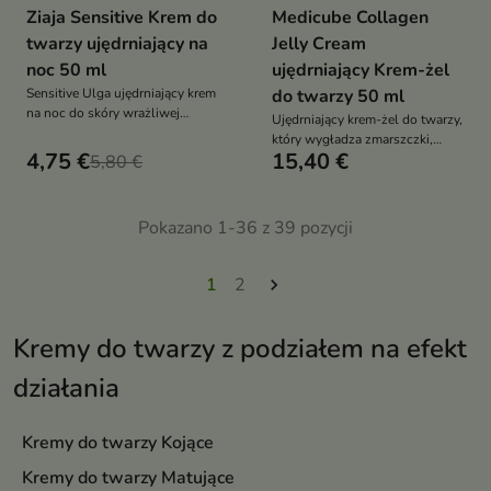
Ziaja Sensitive Krem do
Medicube Collagen
twarzy ujędrniający na
Jelly Cream
noc 50 ml
ujędrniający Krem-żel
Sensitive Ulga ujędrniający krem
do twarzy 50 ml
na noc do skóry wrażliwej
Ujędrniający krem-żel do twarzy,
intensywnie nawilża, łagodzi
który wygładza zmarszczki,
podrażnienia i wzmacnia barierę
4,75 €
15,40 €
5,80 €
poprawia elastyczność skóry i
ochronną, poprawiając jędrność
zapewnia intensywne
i elastyczność skóry
nawilżenie z efektem glow
Pokazano 1-36 z 39 pozycji
1
2

Kremy do twarzy z podziałem na efekt
działania
Kremy do twarzy Kojące
Kremy do twarzy Matujące