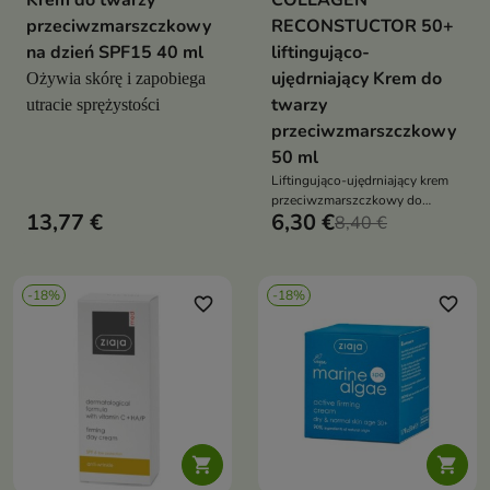
Krem do twarzy
COLLAGEN
przeciwzmarszczkowy
RECONSTUCTOR 50+
na dzień SPF15 40 ml
liftingująco-
ujędrniający Krem do
Ożywia skórę i zapobiega
twarzy
utracie sprężystości
przeciwzmarszczkowy
50 ml
Liftingująco-ujędrniający krem
przeciwzmarszczkowy do
13,77 €
6,30 €
twarzy 50+ na dzień i na noc z
8,40 €
serii Bielenda Golden Placenta
to fantastyczny kosmetyk do
codziennej pielęgnacji twarzy
-18%
-18%
favorite_border
favorite_border

