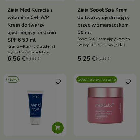
Ziaja Med Kuracja z
Ziaja Sopot Spa Krem
witaminą C+HA/P
do twarzy ujędrniający
Krem do twarzy
przeciw zmarszczkom
ujędrniający na dzień
50 ml
SPF 6 50 ml
Sopot Spa ujędrniający krem do
twarzy skutecznie wygładza
Krem z witaminą C ujędrnia i
zmarszczki, regeneruje i nawilża
wygładza skórę redukuje
skórę w nocy, przywracając jej
6,56 €
5,25 €
zmarszczki rozświetla cerę
8,00 €
6,40 €
elastyczność i młodzieńczy
wyrównuje koloryt i zapewnia
blask
ochronę SPF 6 dla skóry
dojrzałej i zmęczonej
-18%
Obecnie brak na stanie
favorite_border
favorite_border
