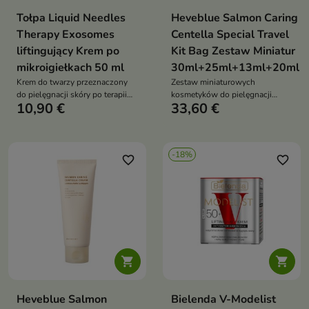
Tołpa Liquid Needles
Heveblue Salmon Caring
Therapy Exosomes
Centella Special Travel
liftingujący Krem po
Kit Bag Zestaw Miniatur
mikroigiełkach 50 ml
30ml+25ml+13ml+20ml
Krem do twarzy przeznaczony
Zestaw miniaturowych
do pielęgnacji skóry po terapii
kosmetyków do pielęgnacji
10,90 €
33,60 €
mikroigiełkami, który koi
twarzy, który zapewnia
podrażnienia, intensywnie
nawilżenie, regenerację i
nawilża i przedłuża efekt liftingu
ukojenie skóry – idealny w
podróży lub do przetestowania
-18%
linii pielęgnacyjnej
favorite_border
favorite_border


Heveblue Salmon
Bielenda V-Modelist