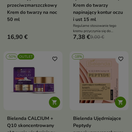
przeciwzmarszczkowy
Krem do twarzy
Krem do twarzy na noc
napinający kontur oczu
50 ml
i ust 15 ml
Regularne stosowanie tego
kremu przyczynia się do
16,90 €
7,38 €
poprawy elastyczności, redukcji
9,00 €
zmarszczek oraz dodaje cerze
zdrowego i młodzieńczego
wyglądu
-50%
OUTLET
-18%
favorite_border
favorite_border


Bielenda CALCIUM +
Bielenda Ujędrniające
Q10 skoncentrowany
Peptydy