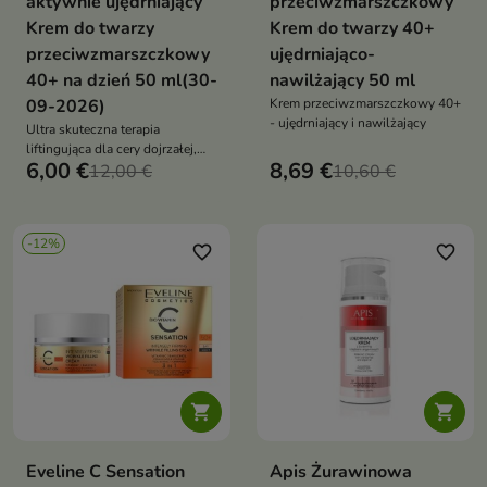
aktywnie ujędrniający
przeciwzmarszczkowy
Krem do twarzy
Krem do twarzy 40+
przeciwzmarszczkowy
ujędrniająco-
40+ na dzień 50 ml(30-
nawilżający 50 ml
09-2026)
Krem przeciwzmarszczkowy 40+
- ujędrniający i nawilżający
Ultra skuteczna terapia
liftingująca dla cery dojrzałej,
6,00 €
8,69 €
również wrażliwej
12,00 €
10,60 €
-12%
favorite_border
favorite_border


Eveline C Sensation
Apis Żurawinowa