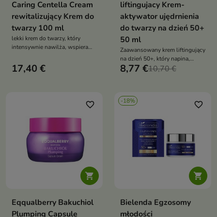
Caring Centella Cream
liftingujacy Krem-
rewitalizujący Krem do
aktywator ujędrnienia
twarzy 100 ml
do twarzy na dzień 50+
lekki krem do twarzy, który
50 ml
intensywnie nawilża, wspiera
Zaawansowany krem liftingujący
regenerację skóry i łagodzi
na dzień 50+, który napina,
podrażnienia, pozostawiając
17,40 €
8,77 €
ujędrnia i wygładza skórę już po
10,70 €
cerę miękką i ukojoną
pierwszym użyciu — dzięki
acetylowanemu kwasowi
hialuronowemu, kwasowi
-18%
bursztynowemu i PDRN
favorite_border
favorite_border


Eqqualberry Bakuchiol
Bielenda Egzosomy
Plumping Capsule
młodości