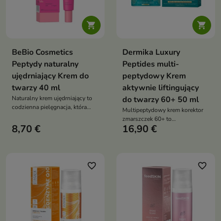


BeBio Cosmetics
Dermika Luxury
Peptydy naturalny
Peptides multi-
ujędrniający Krem do
peptydowy Krem
twarzy 40 ml
aktywnie liftingujący
Naturalny krem ujędrniający to
do twarzy 60+ 50 ml
codzienna pielęgnacja, która
Multipeptydowy krem korektor
wygładza zmarszczki, poprawia
zmarszczek 60+ to
elastyczność i przywraca skórze
8,70 €
16,90 €
zaawansowana pielęgnacja
młodszy, bardziej napięty
liftingująca, która poprawia
wygląd
jędrność skóry, redukuje
zmarszczki i przywraca cerze
młodszy, promienny wygląd
favorite_border
favorite_border