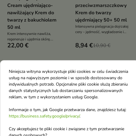
Cream ujędrniająco-
przeciwzmarszczkowy
nawilżający Krem do
Krem do twarzy
twarzy z bakuchiolem
ujędrniający 50+ 50 ml
50 ml
Intensywna pielęgnacja dojrzałej
cery – jędrność, wygładzenie i
Krem intensywnie nawilża,
jednolity koloryt każdego dnia
regeneruje i ujędrnia skórę.
22,00 €
8,94 €
Wygładza zmarszczki,
10,90 €
wzmacnia barierę ochronną i
przywraca cerze jędrność,
elastyczność oraz promienny
blask. Idealny dla skóry dojrzałej
favorite_border
favorite_border
Niniejsza witryna wykorzystuje pliki cookies w celu świadczenia
i suchej
usług na najwyższym poziomie i w sposób dostosowany do
indywidualnych potrzeb. Opcjonalne pliki cookie służą zbieraniu
danych statystycznych lub dostarczaniu spersonalizowanych
reklam, w tym z wykorzystaniem usług Google.
Informacje o tym, jak Google przetwarza dane, znajdziesz tutaj:


https://business.safety.google/privacy/
.
Czy akceptujesz te pliki cookie i związane z tym przetwarzanie
Pharmaceris A Sensi-
Baśka ujędrniający
danych osobowych?