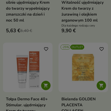
silnie ujędrniający Krem
Witalność ujędrniający
do twarzy wypełniający
Krem do twarzy z
zmarszczki na dzień i
żurawiną i olejkiem
noc 50 ml
arganowym 100 ml
Dla każdego rodzaju cery
5,63 €
9,90 €
6,40 €
-25%
OUTLET
favorite_border
favorite_border


Tołpa Dermo Face 40+
Bielenda GOLDEN
Stimular. ujędrniający
PLACENTA