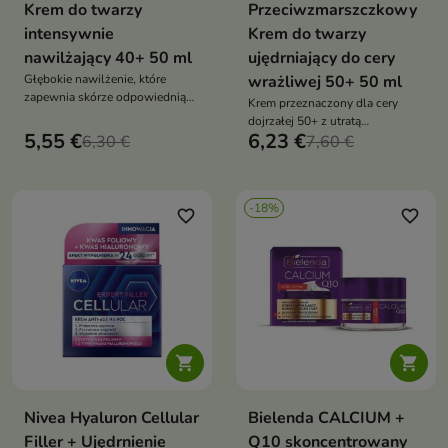
Krem do twarzy
Przeciwzmarszczkowy
intensywnie
Krem do twarzy
nawilżający 40+ 50 ml
ujędrniający do cery
Głębokie nawilżenie, które
wrażliwej 50+ 50 ml
zapewnia skórze odpowiednią
Krem przeznaczony dla cery
wilgotność
dojrzałej 50+ z utratą
5,55 €
6,23 €
6,30 €
elastyczności, wzbogacony o
7,60 €
dobroczynne składniki i
delikatny różany zapach
-18%
favorite_border
favorite_border


Nivea Hyaluron Cellular
Bielenda CALCIUM +
Filler + Ujędrnienie
Q10 skoncentrowany