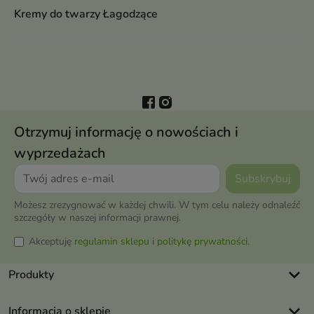
Kremy do twarzy Łagodzące
Otrzymuj informację o nowościach i
wyprzedażach
Możesz zrezygnować w każdej chwili. W tym celu należy odnaleźć
szczegóły w naszej informacji prawnej.
Akceptuję
regulamin sklepu
i
politykę prywatności
.
keyboard_arrow_down
Produkty
keyboard_arrow_down
Informacja o sklepie