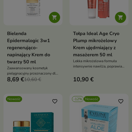


Bielenda
Tołpa Ideal Age Cryo
Epidermalogic 3w1
Plump mikrożelowy
regenerująco-
Krem ujędrniający z
napinający Krem do
masażerem 50 ml
twarzy 50 ml
Lekka mikrożelowa formuła
intensywnie nawilża, poprawia
Zaawansowany kosmetyk
jędrność i elastyczność skóry
pielęgnacyjny przeznaczony dla
8,69 €
10,90 €
skóry wymagającej regeneracji,
10,60 €
wygładzenia i poprawy napięcia.
Nowość
-12%
Nowość
favorite_border
favorite_border