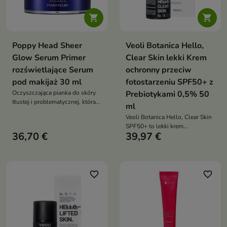


Poppy Head Sheer
Veoli Botanica Hello,
Glow Serum Primer
Clear Skin lekki Krem
rozświetlające Serum
ochronny przeciw
pod makijaż 30 ml
fotostarzeniu SPF50+ z
Oczyszczająca pianka do skóry
Prebiotykami 0,5% 50
tłustej i problematycznej, która
ml
pomaga regulować sebum,
Veoli Botanica Hello, Clear Skin
wspiera redukcję
SPF50+ to lekki krem
niedoskonałości i pozostawia
36,70 €
39,97 €
przeciwsłoneczny, który chroni
skórę świeżą oraz komfortową
przed promieniowaniem UV i
jednocześnie wspiera walkę z
niedoskonałościami oraz
wzmacnia mikrobiom skóry
favorite_border
favorite_border