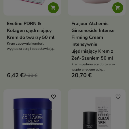


Eveline PDRN &
Fraijour Alchemic
Kolagen ujędrniający
Ginsenoside Intense
Krem do twarzy 50 ml
Firming Cream
Krem zapewnia komfort,
intensywnie
wygładza cerę i pozostawia ją
ujędrniający Krem z
miękką oraz odpowiednio
Żeń-Szeniem 50 ml
odżywioną
Krem ujędrniający do twarzy
wspiera regenerację,
6,42 €
20,70 €
7,30 €
wygładzenie i poprawę napięcia
skóry dojrzałej oraz suchej.
Kremowo-żelowa formuła z
wodą z żeń-szenia,
ginsenozydami, kompleksem
favorite_border
favorite_border
peptydów, fermentami i
niacynamidem nawilża,
rozświetla i wzmacnia barierę
skóry