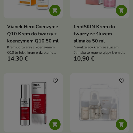


Vianek Hero Coenzyme
feedSKIN Krem do
Q10 Krem do twarzy z
twarzy ze śluzem
koenzymem Q10 50 ml
ślimaka 50 ml
Krem do twarzy z koenzymem
Nawilżający krem ze śluzem
Q10 to lekki krem o działaniu
ślimaka to regenerujący krem do
14,30 €
10,90 €
przeciwstarzeniowym, który
twarzy o intensywnym działaniu
pomaga wygładzać zmarszczki,
nawilżającym i wygładzającym
poprawia elastyczność skóry
oraz intensywnie ją nawilża.
Dzięki zawartości koenzymu
favorite_border
favorite_border
Q10 i składników
regenerujących wspiera
naturalne procesy odnowy
skóry, pozostawiając ją miękką,
promienną i pełną komfortu

