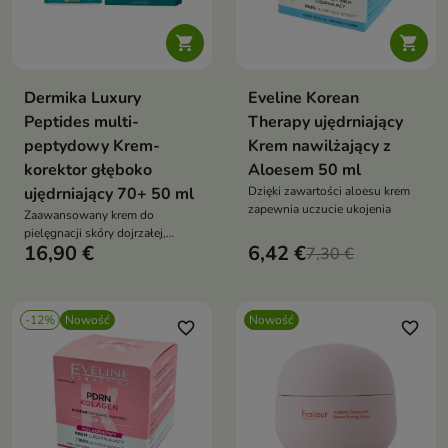


Dermika Luxury
Eveline Korean
Peptides multi-
Therapy ujędrniający
peptydowy Krem-
Krem nawilżający z
korektor głęboko
Aloesem 50 ml
ujędrniający 70+ 50 ml
Dzięki zawartości aloesu krem
zapewnia uczucie ukojenia
Zaawansowany krem do
pielęgnacji skóry dojrzałej,
16,90 €
6,42 €
opracowany z myślą o
7,30 €
potrzebach cery po 70. roku
życia.
-12%
Nowość
Nowość
favorite_border
favorite_border