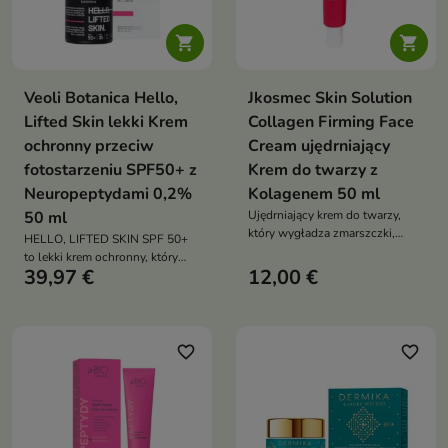


Veoli Botanica Hello,
Jkosmec Skin Solution
Lifted Skin lekki Krem
Collagen Firming Face
ochronny przeciw
Cream ujędrniający
fotostarzeniu SPF50+ z
Krem do twarzy z
Neuropeptydami 0,2%
Kolagenem 50 ml
50 ml
Ujędrniający krem do twarzy,
który wygładza zmarszczki,
HELLO, LIFTED SKIN SPF 50+
poprawia elastyczność skóry i
to lekki krem ochronny, który
zapewnia długotrwałe
39,97 €
12,00 €
chroni skórę przed
nawilżenie
fotostarzeniem, wygładza
zmarszczki i poprawia jej
jędrność
favorite_border
favorite_border