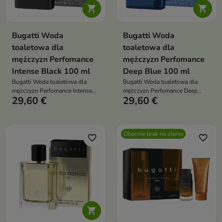


Bugatti Woda
Bugatti Woda
toaletowa dla
toaletowa dla
mężczyzn Perfomance
mężczyzn Perfomance
Intense Black 100 ml
Deep Blue 100 ml
Bugatti Woda toaletowa dla
Bugatti Woda toaletowa dla
mężczyzn Perfomance Intense
mężczyzn Perfomance Deep
29,60 €
29,60 €
Black 100 ml
Blue 100 ml
Obecnie brak na stanie
favorite_border
favorite_border
