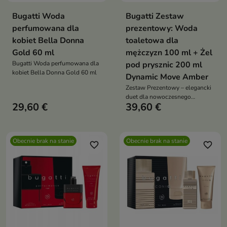
Bugatti Woda
Bugatti Zestaw
perfumowana dla
prezentowy: Woda
kobiet Bella Donna
toaletowa dla
Gold 60 ml
mężczyzn 100 ml + Żel
Bugatti Woda perfumowana dla
pod prysznic 200 ml
kobiet Bella Donna Gold 60 ml
Dynamic Move Amber
Zestaw Prezentowy – elegancki
duet dla nowoczesnego
29,60 €
39,60 €
mężczyzny
Obecnie brak na stanie
Obecnie brak na stanie
favorite_border
favorite_border