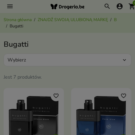
menu
search
account_circle
shopping_ca
Strona główna
ZNAJDŹ SWOJĄ ULUBIONĄ MARKĘ
B
Bugatti
Bugatti
Wybierz
expand_more
Jest 7 produktów.
favorite_border
favorite_border