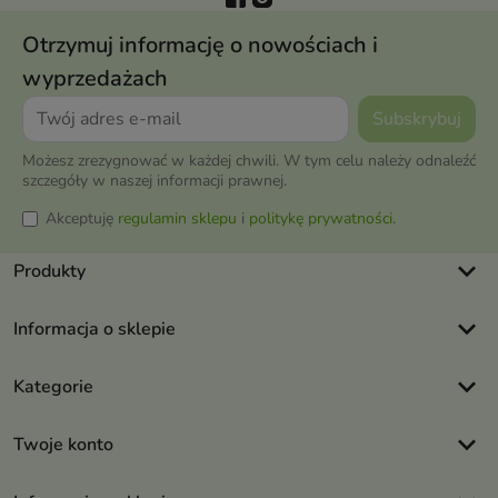
Otrzymuj informację o nowościach i
wyprzedażach
Możesz zrezygnować w każdej chwili. W tym celu należy odnaleźć
szczegóły w naszej informacji prawnej.
Akceptuję
regulamin sklepu
i
politykę prywatności
.
keyboard_arrow_down
Produkty
keyboard_arrow_down
Informacja o sklepie
keyboard_arrow_down
Kategorie
keyboard_arrow_down
Twoje konto