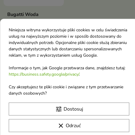
Bugatti Woda
perfumowana dla
kobiet Bella Donna
Niniejsza witryna wykorzystuje pliki cookies w celu świadczenia
Rose 60 ml
usług na najwyższym poziomie i w sposób dostosowany do
indywidualnych potrzeb. Opcjonalne pliki cookie służą zbieraniu
Bugatti Woda perfumowana dla
kobiet Bella Donna Rose 60 ml
danych statystycznych lub dostarczaniu spersonalizowanych
29,60 €
reklam, w tym z wykorzystaniem usług Google.
Informacje o tym, jak Google przetwarza dane, znajdziesz tutaj:
Pokazano 1-7 z 7 pozycji
https://business.safety.google/privacy/
.
B
Czy akceptujesz te pliki cookie i związane z tym przetwarzanie
danych osobowych?
Billie Eilish
Baroness
tune
Dostosuj
Bosko
Biolaven
clear
Odrzuć