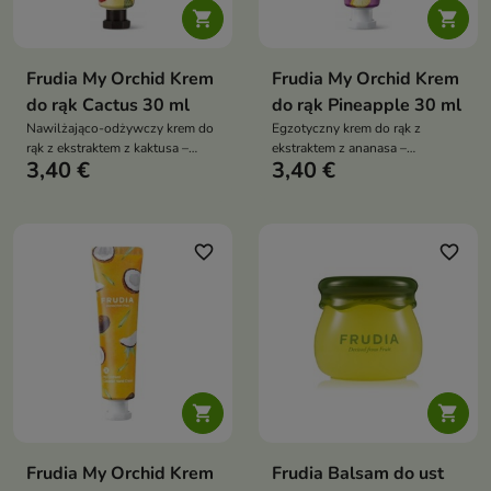


Frudia My Orchid Krem
Frudia My Orchid Krem
do rąk Cactus 30 ml
do rąk Pineapple 30 ml
Nawilżająco-odżywczy krem do
Egzotyczny krem do rąk z
rąk z ekstraktem z kaktusa –
ekstraktem z ananasa –
3,40 €
3,40 €
miękkie, zrewitalizowane dłonie
nawilżenie, wygładzenie i
z przyjemnym zapachem
odmłodzenie skóry dłoni
favorite_border
favorite_border


Frudia My Orchid Krem
Frudia Balsam do ust