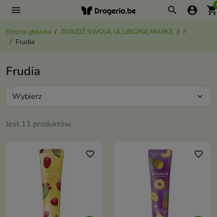
menu
search
account_circle
shopping_ca
Strona główna
ZNAJDŹ SWOJĄ ULUBIONĄ MARKĘ
F
Frudia
Frudia
Wybierz
expand_more
Jest 11 produktów.
favorite_border
favorite_border