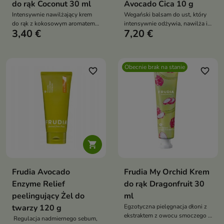
do rąk Coconut 30 ml
Avocado Cica 10 g
Intensywnie nawilżający krem
Wegański balsam do ust, który
do rąk z kokosowym aromatem i
intensywnie odżywia, nawilża i
3,40 €
7,20 €
roślinnymi ekstraktami – miękka,
regeneruje wrażliwą skórę w
gładka i młodzieńcza skóra dłoni
okolicach ust
każdego dnia
Obecnie brak na stanie
favorite_border
favorite_border

Frudia Avocado
Frudia My Orchid Krem
Enzyme Relief
do rąk Dragonfruit 30
peelingujący Żel do
ml
twarzy 120 g
Egzotyczna pielęgnacja dłoni z
ekstraktem z owocu smoczego –
Regulacja nadmiernego sebum,