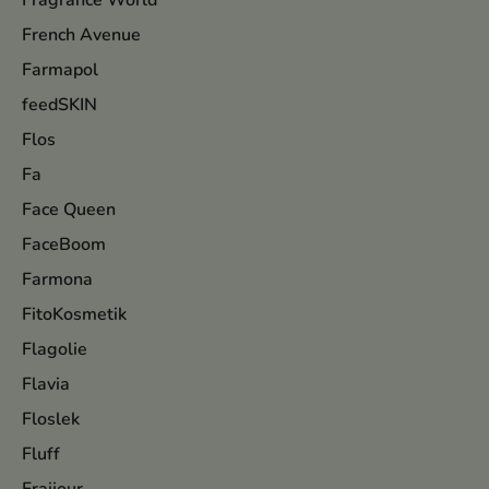
Fragrance World
French Avenue
Farmapol
feedSKIN
Flos
Fa
Face Queen
FaceBoom
Farmona
FitoKosmetik
Flagolie
Flavia
Floslek
Fluff