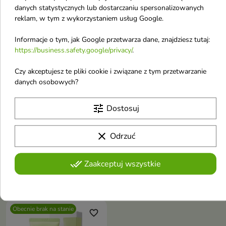
danych statystycznych lub dostarczaniu spersonalizowanych
Obecnie brak na stanie
Obecnie brak na stanie
reklam, w tym z wykorzystaniem usług Google.
favorite_border
favorite_border
Informacje o tym, jak Google przetwarza dane, znajdziesz tutaj:
https://business.safety.google/privacy/
.
Czy akceptujesz te pliki cookie i związane z tym przetwarzanie
danych osobowych?
tune
Dostosuj
Frudia Blueberry
Frudia Blueberry
nawadniający Tonik do
nawadniające Serum
clear
Odrzuć
twarzy 195 ml
do twarzy 50 g
Intensywnie nawilżający tonik z
Lekkie, nawadniające serum do
done_all
Zaakceptuj wszystkie
ekstraktem z borówki, który
twarzy z ekstraktem z jagód,
14,90 €
21,80 €
przywraca skórze blask,
idealne dla skóry suchej i
elastyczność i zdrowy wygląd
odwodnionej
już od pierwszego użycia
Obecnie brak na stanie
favorite_border