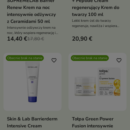
SUPREMELAB Barrier
+ Peptide Cream
Renew Krem na noc
regenerujący Krem do
intensywnie odżywczy
twarzy 100 ml
z Ceramidami 50 ml
Lekki krem-żel do twarzy
regeneruje, nawilża i wspiera
Intensywnie odżywczy krem na
wyrównanie kolorytu skóry.
noc, który wspiera regenerację i
Formuła z 88% filtratu ze śluzu
14,40 €
20,90 €
odbudowę naturalnej bariery
17,80 €
ślimaka, niacynamidem,
ochronnej skóry podczas snu.
kompleksem peptydowym,
betainą, alantoiną i pantenolem
koi, wygładza oraz pomaga
Obecnie brak na stanie
Obecnie brak na stanie
favorite_border
favorite_border
ograniczyć niedoskonałości
Skin & Lab Barrierderm
Tołpa Green Power
Intensive Cream
Fusion intensywnie