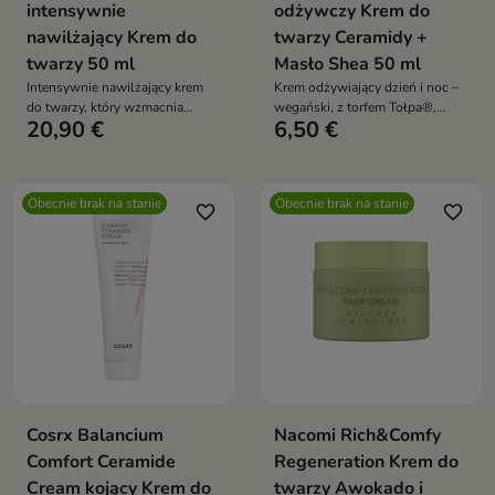
intensywnie
odżywczy Krem do
nawilżający Krem do
twarzy Ceramidy +
twarzy 50 ml
Masło Shea 50 ml
Intensywnie nawilżający krem
Krem odżywiający dzień i noc –
do twarzy, który wzmacnia
wegański, z torfem Tołpa®,
20,90 €
6,50 €
barierę hydrolipidową i
ceramidami i masłami
przywraca skórze miękkość oraz
roślinnymi, intensywnie nawilża,
komfort
regeneruje i ujędrnia skórę
Obecnie brak na stanie
Obecnie brak na stanie
favorite_border
favorite_border
Cosrx Balancium
Nacomi Rich&Comfy
Comfort Ceramide
Regeneration Krem do
Cream kojący Krem do
twarzy Awokado i