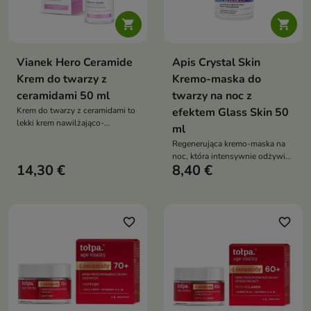


Vianek Hero Ceramide
Apis Crystal Skin
Krem do twarzy z
Kremo-maska do
ceramidami 50 ml
twarzy na noc z
Krem do twarzy z ceramidami to
efektem Glass Skin 50
lekki krem nawilżająco-
ml
regenerujący, który wzmacnia
Regenerująca kremo-maska na
barierę hydrolipidową skóry,
noc, która intensywnie odżywia,
zapewnia intensywne
14,30 €
8,40 €
nawilża i zapewnia efekt „glass
nawilżenie oraz przywraca cerze
skin” już po przebudzeniu
komfort i zdrowy wygląd
favorite_border
favorite_border