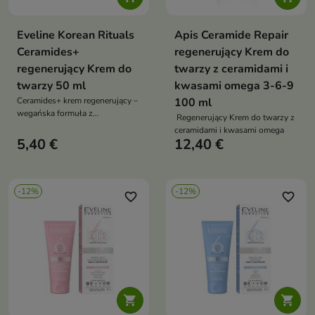
Eveline Korean Rituals
Apis Ceramide Repair
Ceramides+
regenerujący Krem do
regenerujący Krem do
twarzy z ceramidami i
twarzy 50 ml
kwasami omega 3-6-9
Ceramides+ krem regenerujący –
100 ml
wegańska formuła z
Regenerujący Krem do twarzy z
multiceramidami, olejem z
ceramidami i kwasami omega
awokado i masłem shea.
5,40 €
12,40 €
Odbudowuje barierę skóry,
nawilża i koi podrażnienia
-12%
-12%
favorite_border
favorite_border

