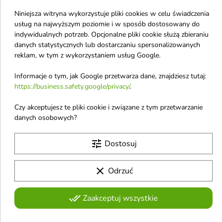
Odżywczy Krem Do
Ceramidowy 50 ml
Niniejsza witryna wykorzystuje pliki cookies w celu świadczenia
Twarzy Ceramid NP i
Bogaty, odżywczy krem
usług na najwyższym poziomie i w sposób dostosowany do
lipidowy, stworzony z myślą o
Masło Shea 40 ml
indywidualnych potrzeb. Opcjonalne pliki cookie służą zbieraniu
skutecznym wsparciu i
Odżywczy krem do twarzy
danych statystycznych lub dostarczaniu spersonalizowanych
odbudowie bariery ochronnej
przeznaczony do stosowania
reklam, w tym z wykorzystaniem usług Google.
skóry
5,60 €
19,80 €
zarówno na dzień, jak i na noc
Informacje o tym, jak Google przetwarza dane, znajdziesz tutaj:
https://business.safety.google/privacy/
.
favorite_border
favorite_border
Czy akceptujesz te pliki cookie i związane z tym przetwarzanie
danych osobowych?
tune
Dostosuj
clear
Odrzuć


done_all
Zaakceptuj wszystkie
Torriden Solid In
Celimax Dual Barrier
Ceramide Cream Krem
Skin Wearable Cream