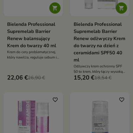


Bielenda Professional
Bielenda Professional
Supremelab Barrier
Supremelab Barrier
Renew balansujący
Renew odżwyczy Krem
Krem do twarzy 40 ml
do twarzy na dzień z
Krem do cery problematycznej,
ceramidami SPF50 40
który nawilża, reguluje sebum i
ml
wygładza skórę, zapewniając
Odżywczy krem ochronny SPF
efekt „pore blurring”
50 to krem, który łączy wysoką
22,06 €
15,20 €
26,90 €
ochronę przeciwsłoneczną z
18,54 €
intensywną regeneracją i
odbudową bariery skóry
favorite_border
favorite_border