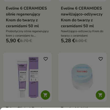
Eveline 6 CERAMIDES
Eveline 6 CERAMIDES
silnie regenerujący
nawilżająco-odżywczy
Krem do twarzy z
Krem do twarzy z
ceramidami 50 ml
ceramidami 50 ml
Probiotyczny silnie regenerujący
Nawilżająco-odżywczy Krem do
krem z ceramidami to
twarzy z ceramidami
5,90 €
5,28 €
wielowymiarowa pielęgnacja
6,70 €
6,00 €
favorite_border
favorite_border


Tołpa Clinical Boost
Tocobo Multi Krem