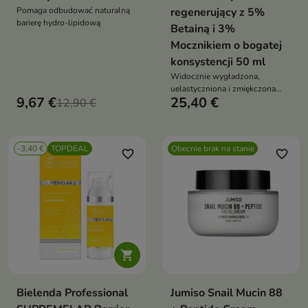
Pomaga odbudować naturalną
regenerujący z 5%
barierę hydro-lipidową
Betainą i 3%
Mocznikiem o bogatej
konsystencji 50 ml
Widocznie wygładzona,
uelastyczniona i zmiękczona
9,67 €
25,40 €
12,90 €
cera
-3,40 €
TOPDEAL
Obecnie brak na stanie
favorite_border
favorite_border

Bielenda Professional
Jumiso Snail Mucin 88