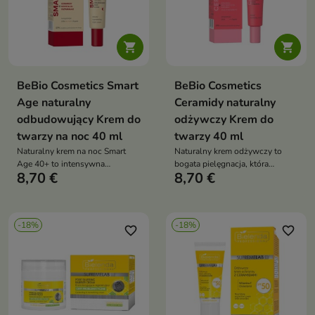


BeBio Cosmetics Smart
BeBio Cosmetics
Age naturalny
Ceramidy naturalny
odbudowujący Krem do
odżywczy Krem do
twarzy na noc 40 ml
twarzy 40 ml
Naturalny krem na noc Smart
Naturalny krem odżywczy to
Age 40+ to intensywna
bogata pielęgnacja, która
8,70 €
8,70 €
regeneracja, która odbudowuje
wzmacnia barierę skóry,
barierę skóry, wygładza ją i
intensywnie ją odżywia i
przywraca jej jędrność oraz
przywraca jej miękkość oraz
komfort
zdrowy blask
-18%
-18%
favorite_border
favorite_border