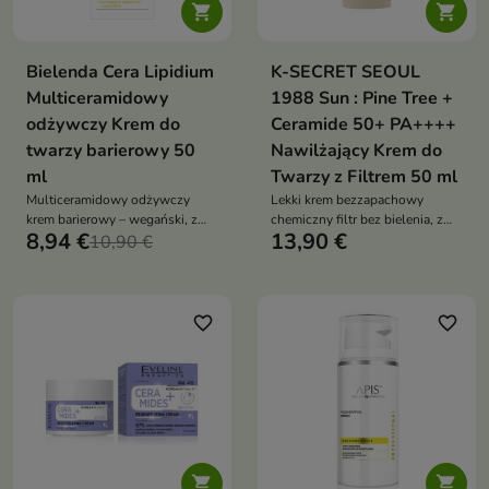


Bielenda Cera Lipidium
K-SECRET SEOUL
Multiceramidowy
1988 Sun : Pine Tree +
odżywczy Krem do
Ceramide 50+ PA++++
twarzy barierowy 50
Nawilżający Krem do
ml
Twarzy z Filtrem 50 ml
Multiceramidowy odżywczy
Lekki krem bezzapachowy
krem barierowy – wegański, z
chemiczny filtr bez bielenia, z
8,94 €
13,90 €
neoceramidami, Q10 i
10,90 €
Ceramide NP, niacynamidem i
niacynamidem, intensywnie
peptydami koi, wzmacnia barierę
regeneruje, nawilża i wzmacnia
i chroni UVA/UVB
bardzo suchą, wrażliwą skórę
favorite_border
favorite_border

