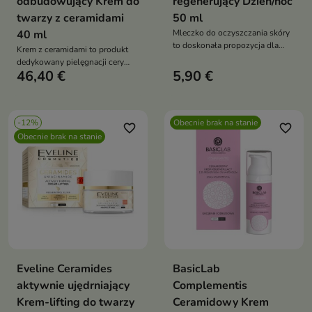
odbudowujący Krem do
regenerujący Dzień/noc
twarzy z ceramidami
50 ml
40 ml
Mleczko do oczyszczania skóry
to doskonała propozycja dla
Krem z ceramidami to produkt
cery dojrzałej
dedykowany pielęgnacji cery
46,40 €
5,90 €
suchej oraz dojrzałej
-12%
Obecnie brak na stanie
favorite_border
favorite_border
Obecnie brak na stanie
Eveline Ceramides
BasicLab
aktywnie ujędrniający
Complementis
Krem-lifting do twarzy
Ceramidowy Krem