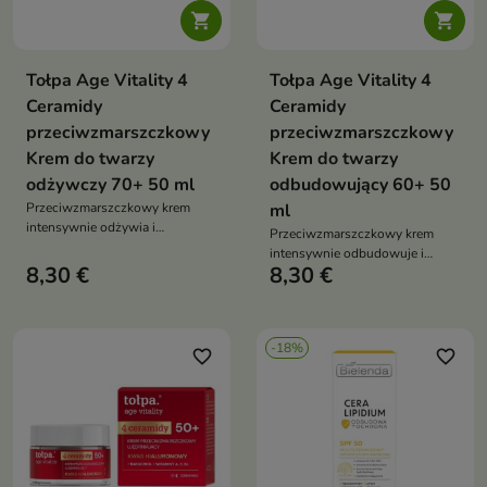


Tołpa Age Vitality 4
Tołpa Age Vitality 4
Ceramidy
Ceramidy
przeciwzmarszczkowy
przeciwzmarszczkowy
Krem do twarzy
Krem do twarzy
odżywczy 70+ 50 ml
odbudowujący 60+ 50
Przeciwzmarszczkowy krem
ml
intensywnie odżywia i
Przeciwzmarszczkowy krem
regeneruje skórę, przywracając
intensywnie odbudowuje i
jej elastyczność, gładkość i
8,30 €
8,30 €
wzmacnia skórę, poprawiając jej
jędrność
napięcie, elastyczność oraz
kontur twarzy. Widocznie
redukuje zmarszczki i oznaki
-18%
starzenia, jednocześnie
favorite_border
favorite_border
zapewniając odżywienie,
nawilżenie i ochronę bariery
hydrolipidowej