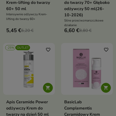
Krem-lifting do twarzy
do twarzy 70+ Głęboko
60+ 50 ml
odżywczy 50 ml(26-
Intensywnie odżywczy Krem-
10-2026)
lifting do twarzy 60+
Silne przeciwzmarszczkowe
działanie
5,45 €
6,60 €
6,20 €
8,80 €
-25%
OUTLET
favorite_border
favorite_border


Apis Ceramide Power
BasicLab
odżywczy Krem do
Complementis
twarzy na dzień 50 ml
Ceramidowy Krem