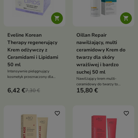


Eveline Korean
Oillan Repair
Therapy regenerujący
nawilżający, multi
Krem odżywczy z
ceramidowy Krem do
Ceramidami i Lipidami
twarzy dla skóry
50 ml
wrażliwej i bardzo
Intensywnie pielęgnujący
suchej 50 ml
kosmetyk przeznaczony dla
Nawilżający krem multi-
skóry wymagającej odbudowy,
ceramidowy do twarzy to
ukojenia i wzmocnienia
6,42 €
15,80 €
7,30 €
nowoczesny żel-krem
przeznaczony do pielęgnacji
skóry suchej, szorstkiej,
wrażliwej, reaktywnej i z
naruszoną barierą ochronną
favorite_border
favorite_border