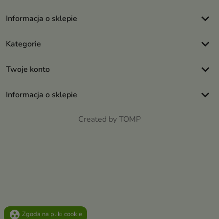
keyboard_arrow_down
Informacja o sklepie
keyboard_arrow_down
Kategorie
keyboard_arrow_down
Twoje konto
keyboard_arrow_down
Informacja o sklepie
Created by TOMP
group_work
Zgoda na pliki cookie