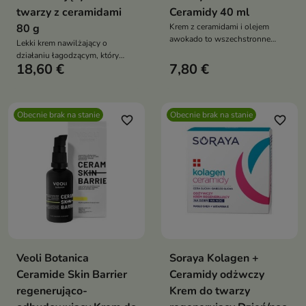
twarzy z ceramidami
Ceramidy 40 ml
80 g
Krem z ceramidami i olejem
awokado to wszechstronne
Lekki krem nawilżający o
rozwiązanie dla skóry z
działaniu łagodzącym, który
problemami, takimi jak suchość,
18,60 €
7,80 €
idealnie sprawdzi się w
brak odżywienia, podrażnienia
przypadku skór podrażnionych,
czy matowy wygląd
potrzebujących intensywnego
nawilżenia
Obecnie brak na stanie
Obecnie brak na stanie
favorite_border
favorite_border
Veoli Botanica
Soraya Kolagen +
Ceramide Skin Barrier
Ceramidy odżwczy
regenerująco-
Krem do twarzy