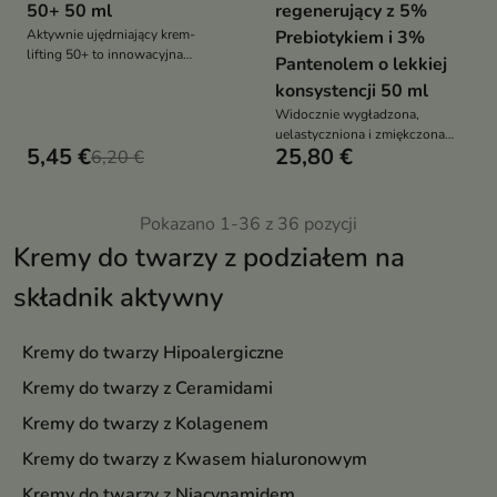
50+ 50 ml
regenerujący z 5%
Aktywnie ujędrniający krem-
Prebiotykiem i 3%
lifting 50+ to innowacyjna
Pantenolem o lekkiej
formuła oparta na trzech
konsystencji 50 ml
biokompatybilnych ceramidach
Widocznie wygładzona,
uelastyczniona i zmiękczona
5,45 €
25,80 €
6,20 €
cera
Pokazano 1-36 z 36 pozycji
Kremy do twarzy z podziałem na
składnik aktywny
Kremy do twarzy Hipoalergiczne
Kremy do twarzy z Ceramidami
Kremy do twarzy z Kolagenem
Kremy do twarzy z Kwasem hialuronowym
Kremy do twarzy z Niacynamidem