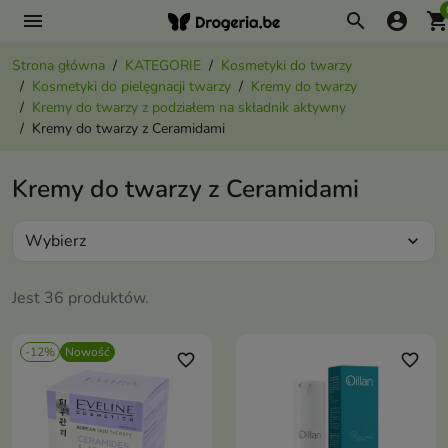
menu
search
account_circle
shopping_ca
Strona główna
KATEGORIE
Kosmetyki do twarzy
Kosmetyki do pielęgnacji twarzy
Kremy do twarzy
Kremy do twarzy z podziałem na składnik aktywny
Kremy do twarzy z Ceramidami
Kremy do twarzy z Ceramidami
Wybierz
expand_more
Jest 36 produktów.
-12%
Nowość
favorite_border
favorite_border