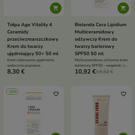


Tołpa Age Vitality 4
Bielenda Cera Lipidium
Ceramidy
Multiceramidowy
przeciwzmarszczkowy
odżywczy Krem do
Krem do twarzy
twarzy barierowy
ujędrniający 50+ 50 ml
SPF50 50 ml
Krem intensywne ujędrnienie,
Multiceramidowy ochronny krem
widocznie poprawia
barierowy SPF50 – wegański, z
8,30 €
10,92 €
elastyczność i wygładza skórę.
neoceramidami, kwasem
13,32 €
Redukuje zmarszczki, nawilża i
hialuronowym i skwalanem,
wspiera odnowę komórkową,
regeneruje, nawilża i chroni
jednocześnie wzmacniając
skórę wrażliwą przed UVA/UVB
-18%
barierę hydrolipidową i chroniąc
favorite_border
favorite_border
skórę przed czynnikami
zewnętrznymi