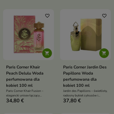
serce z czekoladą, benzoesem i
wanilia i drzewo sandałowe
kasztanowcem, a finał to karmel,
wanilia i brązowy cukier
favorite_border
favorite_border


Paris Corner Khair
Paris Corner Jardin Des
Peach Delulu Woda
Papillons Woda
perfumowana dla
perfumowana dla
kobiet 100 ml
kobiet 100 ml
Paris Corner Khair Fusion –
Jardin des Papillons – świetlisty,
elegancki unisex łączący
radosny bukiet cytrusów i
34,80 €
37,80 €
soczyste owoce i wytworne
białych kwiatów, otulony
kwiaty z ciepłą drzewno-
kremową wanilią i
waniliową bazą
ambroksanem. Kobiecy, lekki i
urzekająco świeży