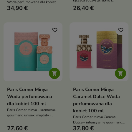
łącząca soczyste jabłko i
Woda perfumowana dla kobiet
gruszkę z kwiatowym sercem i
34,90 €
26,40 €
bursztynowo-drzewną bazą —
optymistyczny, codzienny
zapach z subtelną słodyczą
favorite_border
favorite_border


Paris Corner Minya
Paris Corner Minya
Woda perfumowana
Caramel Dulce Woda
dla kobiet 100 ml
perfumowana dla
Paris Corner Minya – kremowo-
kobiet 100 ml
gourmand unisex: migdały i
Paris Corner Minya Caramel
pistacje w otwarciu, jaśmin z
Dulce – intensywnie gourmand:
heliotropem na drzewie
27,60 €
37,80 €
maślano-prażone otwarcie,
kaszmirowym, a w bazie karmel,