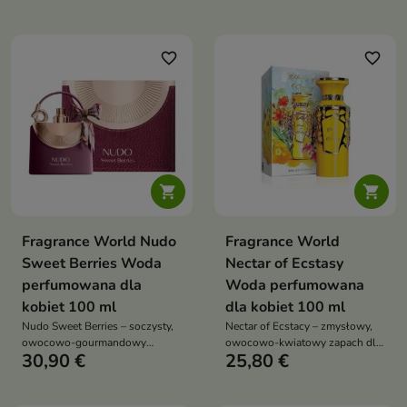
ciepłą, waniliowo-balsamiczną
otula jak deser i zachwyca
bazą
słodką elegancją
favorite_border
favorite_border


Fragrance World Nudo
Fragrance World
Sweet Berries Woda
Nectar of Ecstasy
perfumowana dla
Woda perfumowana
kobiet 100 ml
dla kobiet 100 ml
Nudo Sweet Berries – soczysty,
Nectar of Ecstacy – zmysłowy,
owocowo-gourmandowy
owocowo-kwiatowy zapach dla
30,90 €
25,80 €
zapach pełen słodyczy i
kobiet, który łączy świeżość
świeżości, idealny dla kobiet
jagód z elegancką lekkością
kochających energetyczne,
kwiatów i ciepłą, słodką bazą