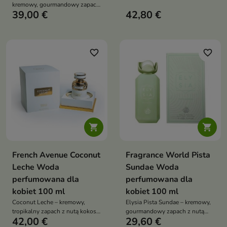
wiśnię z jaśminem i ciepłą,
kremowy, gourmandowy zapach
piżmowo-ambrową bazą
39,00 €
42,80 €
z nutą pistacji, miodu i wanilii,
który otula zmysłową,
luksusową słodyczą
favorite_border
favorite_border


French Avenue Coconut
Fragrance World Pista
Leche Woda
Sundae Woda
perfumowana dla
perfumowana dla
kobiet 100 ml
kobiet 100 ml
Coconut Leche – kremowy,
Elysia Pista Sundae – kremowy,
tropikalny zapach z nutą kokosa,
gourmandowy zapach z nutą
42,00 €
29,60 €
otulony kwiatowym sercem i
pistacji, lodów i wanilii, który