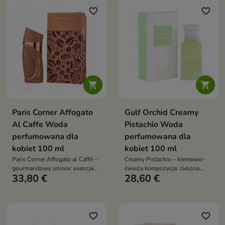
favorite_border
favorite_border


Paris Corner Affogato
Gulf Orchid Creamy
Al Caffe Woda
Pistachio Woda
perfumowana dla
perfumowana dla
kobiet 100 ml
kobiet 100 ml
Paris Corner Affogato al Caffè –
Creamy Pistachio – kremowo-
gourmandowy unisex: esencja
świeża kompozycja: zielona
33,80 €
28,60 €
świeżo zaparzonej kawy,
pistacja i soczyste jabłko w
pudrowy heliotrop i jaśmin w
otwarciu, eleganckie serce
sercu, a na finiszu karmel,
neroli-róża-cedr, a w bazie
wanilia i suche drewno
wanilia, mleko i piżmo
favorite_border
favorite_border