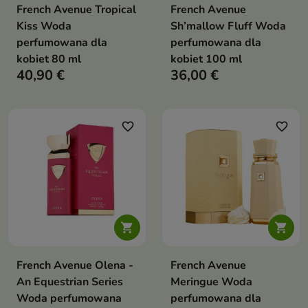
French Avenue Tropical
French Avenue
Kiss Woda
Sh’mallow Fluff Woda
perfumowana dla
perfumowana dla
kobiet 80 ml
kobiet 100 ml
40,90 €
36,00 €
favorite_border
favorite_border


French Avenue Olena -
French Avenue
An Equestrian Series
Meringue Woda
Woda perfumowana
perfumowana dla