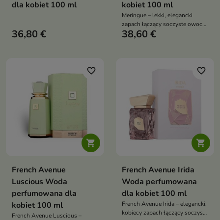
dla kobiet 100 ml
kobiet 100 ml
Meringue – lekki, elegancki
zapach łączący soczyste owoce
36,80 €
38,60 €
z kremową bazą wanilii i piżma,
pełen subtelnej zmysłowości
favorite_border
favorite_border


French Avenue
French Avenue Irida
Luscious Woda
Woda perfumowana
perfumowana dla
dla kobiet 100 ml
kobiet 100 ml
French Avenue Irida – elegancki,
kobiecy zapach łączący soczystą
French Avenue Luscious –