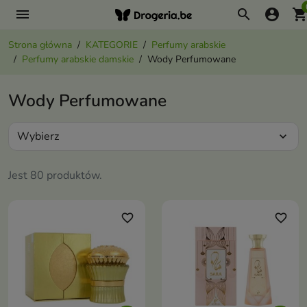
menu
search
account_circle
shopping_ca
Strona główna
KATEGORIE
Perfumy arabskie
Perfumy arabskie damskie
Wody Perfumowane
Wody Perfumowane
Wybierz
expand_more
Jest 80 produktów.
favorite_border
favorite_border