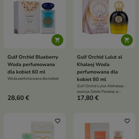


Gulf Orchid Blueberry
Gulf Orchid Lulut al
Woda perfumowana
Khaleej Woda
dla kobiet 60 ml
perfumowana dla
Woda perfumowana dla kobiet
kobiet 80 ml
Gulf Orchid Lulut Alkhaleej –
esencja Zatoki Perskiej w
28,60 €
17,80 €
eleganckim wydaniu. Świeża
bergamotka i gruszka
wprowadzają lekkość, w sercu
rozkwita róża ocieplona cedrem,
a bazę domyka suche drewno i
favorite_border
favorite_border
szlachetny oud