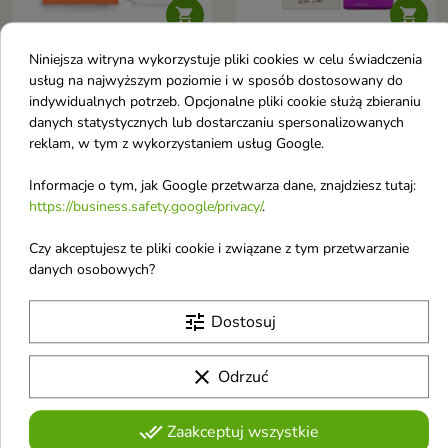


Niniejsza witryna wykorzystuje pliki cookies w celu świadczenia
Auraa Desire Cedar
Armaf Venetian Girl
usług na najwyższym poziomie i w sposób dostosowany do
Destiny Woda
from Venice with Love
indywidualnych potrzeb. Opcjonalne pliki cookie służą zbieraniu
perfumowana dla
Woda perfumowana
danych statystycznych lub dostarczaniu spersonalizowanych
kobiet 100 ml
dla kobiet 100 ml
reklam, w tym z wykorzystaniem usług Google.
Woda perfumowana dla kobiet
Woda perfumowana dla kobiet
32,80 €
20,70 €
Informacje o tym, jak Google przetwarza dane, znajdziesz tutaj:
https://business.safety.google/privacy/
.
Czy akceptujesz te pliki cookie i związane z tym przetwarzanie
favorite_border
favorite_border
danych osobowych?
tune
Dostosuj
clear
Odrzuć


done_all
Zaakceptuj wszystkie