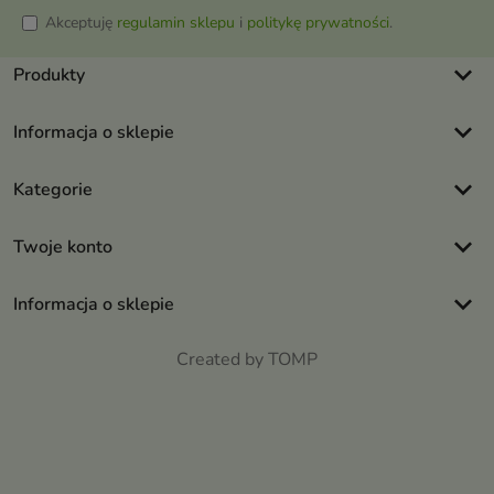
Akceptuję
regulamin sklepu
i
politykę prywatności
.
keyboard_arrow_down
Produkty
keyboard_arrow_down
Informacja o sklepie
keyboard_arrow_down
Kategorie
keyboard_arrow_down
Twoje konto
keyboard_arrow_down
Informacja o sklepie
Created by TOMP