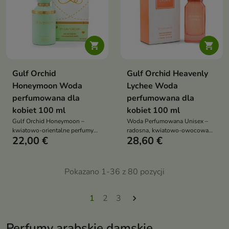


Gulf Orchid
Gulf Orchid Heavenly
Honeymoon Woda
Lychee Woda
perfumowana dla
perfumowana dla
kobiet 100 ml
kobiet 100 ml
Gulf Orchid Honeymoon –
Woda Perfumowana Unisex –
kwiatowo-orientalne perfumy
radosna, kwiatowo-owocowa
22,00 €
28,60 €
unisex. Mandarynka,
kompozycja pełna świeżości i
brzoskwinia, jaśmin i wanilia z
lekkości. Soczyste liczi, wiśnia i
miodem. Elegancki, zmysłowy
jabłko w otwarciu, kwiatowe
zapach na wieczór
serce z fiołkiem i różą oraz baza
Pokazano 1-36 z 80 pozycji
z malin, piżma i cedru tworzą
harmonijny, pełen życia zapach
1
2
3

Perfumy arabskie damskie