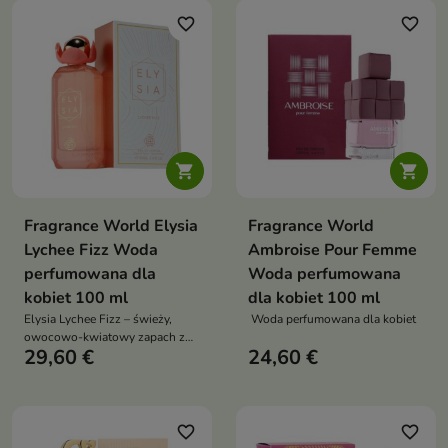
„smaczne” kompozycje
favorite_border
favorite_border


Fragrance World Elysia
Fragrance World
Lychee Fizz Woda
Ambroise Pour Femme
perfumowana dla
Woda perfumowana
kobiet 100 ml
dla kobiet 100 ml
Elysia Lychee Fizz – świeży,
Woda perfumowana dla kobiet
owocowo-kwiatowy zapach z
29,60 €
24,60 €
nutą liczi, który łączy soczystą
energię cytrusów z delikatną,
kobiecą słodyczą
favorite_border
favorite_border