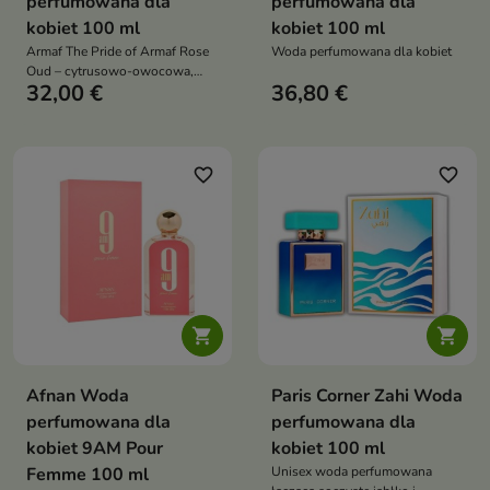
perfumowana dla
perfumowana dla
kobiet 100 ml
kobiet 100 ml
Armaf The Pride of Armaf Rose
Woda perfumowana dla kobiet
Oud – cytrusowo-owocowa,
32,00 €
36,80 €
słodka i kobieca kompozycja,
która zachwyca świeżością i
egzotyczną soczystością
favorite_border
favorite_border


Afnan Woda
Paris Corner Zahi Woda
perfumowana dla
perfumowana dla
kobiet 9AM Pour
kobiet 100 ml
Femme 100 ml
Unisex woda perfumowana