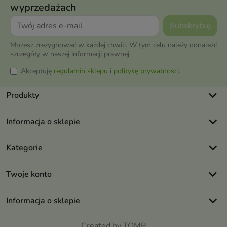
wyprzedażach
Możesz zrezygnować w każdej chwili. W tym celu należy odnaleźć
szczegóły w naszej informacji prawnej.
Akceptuję
regulamin sklepu
i
politykę prywatności
.
keyboard_arrow_down
Produkty
keyboard_arrow_down
Informacja o sklepie
keyboard_arrow_down
Kategorie
keyboard_arrow_down
Twoje konto
keyboard_arrow_down
Informacja o sklepie
Created by TOMP