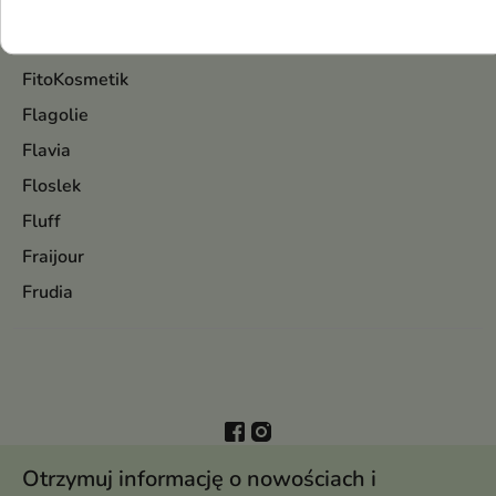
FaceBoom
Farmona
FitoKosmetik
Flagolie
Flavia
Floslek
Fluff
Fraijour
Frudia
Otrzymuj informację o nowościach i