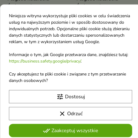
Świeca sojowa
Świeca sojowa
zapachowa Tonight
zapachowa Fruits on
Niniejsza witryna wykorzystuje pliki cookies w celu świadczenia
170 g
the Beach 170 g
usług na najwyższym poziomie i w sposób dostosowany do
12,15 €
12,15 €
16,20 €
16,20 €
indywidualnych potrzeb. Opcjonalne pliki cookie służą zbieraniu
danych statystycznych lub dostarczaniu spersonalizowanych
reklam, w tym z wykorzystaniem usług Google.
Pokazano 1-4 z 4 pozycji
F
Informacje o tym, jak Google przetwarza dane, znajdziesz tutaj:
https://business.safety.google/privacy/
.
Fragrance World
Czy akceptujesz te pliki cookie i związane z tym przetwarzanie
danych osobowych?
French Avenue
Farmapol
tune
Dostosuj
feedSKIN
Flos
clear
Odrzuć
Fa
done_all
Face Queen
Zaakceptuj wszystkie