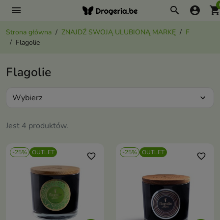
menu
search
account_circle
shopping_ca
Strona główna
ZNAJDŹ SWOJĄ ULUBIONĄ MARKĘ
F
Flagolie
Flagolie
Wybierz
expand_more
Jest 4 produktów.
-25%
OUTLET
-25%
OUTLET
favorite_border
favorite_border