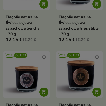


Flagolie naturalna
Flagolie naturalna
Świeca sojowa
Świeca sojowa
zapachowa Sencha
zapachowa Irresistible
170 g
170 g
12,15 €
12,15 €
16,20 €
16,20 €
-25%
OUTLET
-25%
OUTLET
favorite_border
favorite_border


Flagolie naturalna
Flagolie naturalna