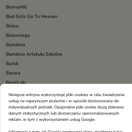
BonnyHill
Bad Girls Go To Heaven
Balea
Balenciaga
Bambino
Bambino Artykuły Szkolne
Bandi
Barwa
BasicLab
Baśka
Niniejsza witryna wykorzystuje pliki cookies w celu świadczenia
usług na najwyższym poziomie i w sposób dostosowany do
Batiste
indywidualnych potrzeb. Opcjonalne pliki cookie służą zbieraniu
BE BIO Ewa Chodakowska
danych statystycznych lub dostarczaniu spersonalizowanych
reklam, w tym z wykorzystaniem usług Google.
Beauty of Joseon
Bentley
Informacje o tym, jak Google przetwarza dane, znajdziesz tutaj: