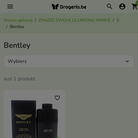
menu
search
account_circle
shopping_ca
Strona główna
ZNAJDŹ SWOJĄ ULUBIONĄ MARKĘ
B
Bentley
Bentley
Wybierz
expand_more
Jest 1 produkt.
favorite_border