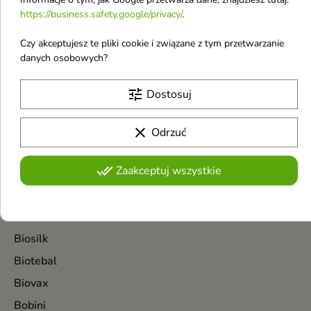
https://business.safety.google/privacy/
.
Biała Perła
Biały Jeleń
Czy akceptujesz te pliki cookie i związane z tym przetwarzanie
danych osobowych?
BIC
Bielenda
tune
Dostosuj
Bielenda Professional
Bio Olja
clear
Odrzuć
Biodance
done_all
Zaakceptuj wszystkie
Bioderma
BioElixire
Bioliq
Biosilk
Biotebal
Biovax
Bobini