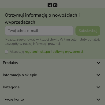
Otrzymuj informację o nowościach i
wyprzedażach
Możesz zrezygnować w każdej chwili. W tym celu należy odnaleźć
szczegóły w naszej informacji prawnej.
Akceptuję
regulamin sklepu
i
politykę prywatności
.
keyboard_arrow_down
Produkty
keyboard_arrow_down
Informacja o sklepie
keyboard_arrow_down
Kategorie
keyboard_arrow_down
Twoje konto