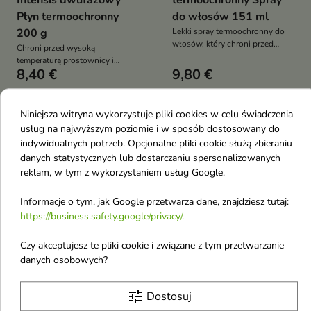
Intensis dwufazowy
termoochronny Spray
Płyn termoochronny
do włosów 151 ml
200 g
Lekki spray termoochronny do
włosów, który chroni przed
Chroni przed wysoką
temperaturą do 220°C,
temperaturą prostownicy i
wygładza, nawilża i nadaje
8,40 €
9,80 €
suszarki
zdrowy blask bez obciążania
Niniejsza witryna wykorzystuje pliki cookies w celu świadczenia
-16%
favorite_border
favorite_border
usług na najwyższym poziomie i w sposób dostosowany do
indywidualnych potrzeb. Opcjonalne pliki cookie służą zbieraniu
danych statystycznych lub dostarczaniu spersonalizowanych
reklam, w tym z wykorzystaniem usług Google.
Informacje o tym, jak Google przetwarza dane, znajdziesz tutaj:
https://business.safety.google/privacy/
.


Czy akceptujesz te pliki cookie i związane z tym przetwarzanie
danych osobowych?
ONLYBIO Hair in
Farmona Jantar Style
Balance Kolor Spray
Protect termoochronne
tune
Dostosuj
termoochronny ochrona
Serum do stylizacji