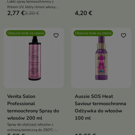
Lekki spray termoochronny z
nieobciążający, idealny do
filtrem UV, który chroni włosy
codziennej stylizacji
2,77 €
4,20 €
przed wysoką temperaturą,
3,30 €
wygładza je i otula zapachem
Pawełka wiśniowego
Obecnie brak na stanie
Obecnie brak na stanie
favorite_border
favorite_border
Venita Salon
Aussie SOS Heat
Professional
Saviour termoochronna
termoochrony Spray do
Odżywka do włosów
włosów 200 ml
100 ml
Spray do stylizacji włosów z
ochroną termiczną do 250°C –