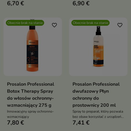
6,70 €
6,90 €
pielęgnacji włosów blond,
rozjaśnianych i siwych
Obecnie brak na stanie
Obecnie brak na stanie
favorite_border
favorite_border
Prosalon Professional
Prosalon Professional
Botox Therapy Spray
dwufazowy Płyn
do włosów ochronny-
ochronny do
wzmacniający 275 g
prostownicy 200 ml
Innowacyjny spray ochronno-
Spray to preparat, który pozwala
wzmacniający
bez obaw korzystać z urządzeń
7,80 €
7,41 €
do stylizacji na gorąco