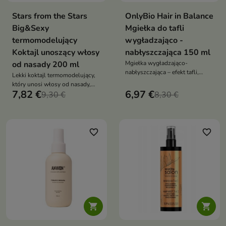
Stars from the Stars
OnlyBio Hair in Balance
Big&Sexy
Mgiełka do tafli
termomodelujący
wygładzająco -
Koktajl unoszący włosy
nabłyszczająca 150 ml
od nasady 200 ml
Mgiełka wygładzająco-
nabłyszczająca – efekt tafli,
Lekki koktajl termomodelujący,
ochrona termiczna, oleje jojoba,
który unosi włosy od nasady,
kukui i arganowy, wegańska
7,82 €
6,97 €
zapewnia efekt „mega volume” i
9,30 €
8,30 €
formuła z zapachem wanilii i
chroni pasma podczas stylizacji
kokosa
na ciepło
favorite_border
favorite_border

