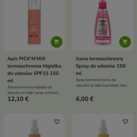


Apis PICK'N'MIX
Isana termoochronny
termoochronna Mgiełka
Spray do włosów 150
do włosów SPF15 150
ml
ml
Spray termoochronny do
włosów to lekki kosmetyk, który
Termoochronna mgiełka do
skutecznie zabezpiecza włosy
włosów to lekki spray ochronny,
przed wysoką temperaturą
12,10 €
6,00 €
który zabezpiecza włosy przed
podczas stylizacji. Chroni przed
działaniem wysokiej temperatury
przesuszeniem i uszkodzeniami,
podczas stylizacji. Nawilża,
jednocześnie nadając włosom
wygładza i wzmacnia włosy,
blask i miękkość
zapobiegając ich łamliwości
favorite_border
favorite_border
oraz utracie blasku