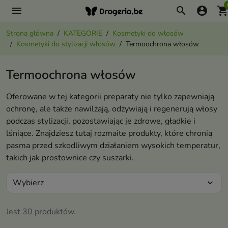
menu
search
account_circle
shopping_ca
Strona główna
KATEGORIE
Kosmetyki do włosów
Kosmetyki do stylizacji włosów
Termoochrona włosów
Termoochrona włosów
Oferowane w tej kategorii preparaty nie tylko zapewniają
ochronę, ale także nawilżają, odżywiają i regenerują włosy
podczas stylizacji, pozostawiając je zdrowe, gładkie i
lśniące. Znajdziesz tutaj rozmaite produkty, które chronią
pasma przed szkodliwym działaniem wysokich temperatur,
takich jak prostownice czy suszarki.
Wybierz
expand_more
Jest 30 produktów.