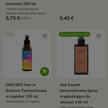
zdrowymi włosami przy
ochronna 200 ml
jednoczesnej ochronie przed
Dwufazowa odżywka do
wysoką temperaturą
włosów, która nie tylko odżywia,
5,79 €
5,40 €
ale także wygładza i chroni
6,90 €
włosy
-16%
Obecnie brak na stanie
favorite_border
favorite_border

ONLYBIO Hair in
Hair Expert
Balance Termoochrona
termoochronny Spray
w mgiełce 150 ml
wygładzający do
Termoochrona w mgiełce
włosów 140 ml
Lekki, profesjonalny spray