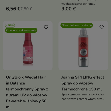
wygładzający z ochroną
6,56 €
9,00 €
7,80 €
termiczną, wzbogacony złotem
24k i kwiatem gardenii. Nadaje
włosom jedwabistą gładkość,
blask i chroni przed
-16%
Obecnie brak na stanie
uszkodzeniami podczas
favorite_border
favorite_border
Obecnie brak na stanie
stylizacji na gorąco
OnlyBio x Wedel Hair
Joanna STYLING effect
in Balance
Spray do włosów
termoochronny Spray z
Termoochrona 150 ml
filtrami UV do włosów
Spray termoochronny wygładza,
nabłyszcza i chroni włosy przed
Pawełek wiśniowy 50
temperaturą i UV. Z miodem i
ml
panthenolem — lekki,