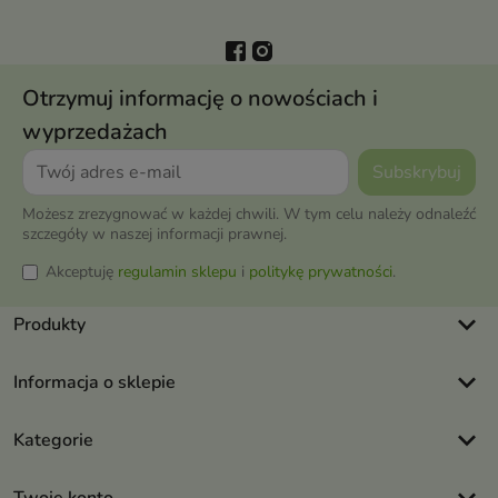
Otrzymuj informację o nowościach i
wyprzedażach
Możesz zrezygnować w każdej chwili. W tym celu należy odnaleźć
szczegóły w naszej informacji prawnej.
Akceptuję
regulamin sklepu
i
politykę prywatności
.
keyboard_arrow_down
Produkty
keyboard_arrow_down
Informacja o sklepie
keyboard_arrow_down
Kategorie