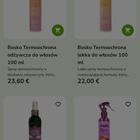


Bosko Termoochrona
Bosko Termoochrona
odżywcza do włosów
lekka do włosów 100
100 ml
ml
Spray termoochronny o
Lekki spray termoochronny o
działaniu odżywczym, który
nieobciążającej formule, który
23,60 €
22,00 €
chroni włosy przed temperaturą
chroni włosy przed temperaturą
aż do 250°C. Wspiera
aż do 250°C
bezpieczną stylizację z użyciem
ciepła, zapobiega puszeniu się i
przedłuża efekt fryzury
favorite_border
favorite_border