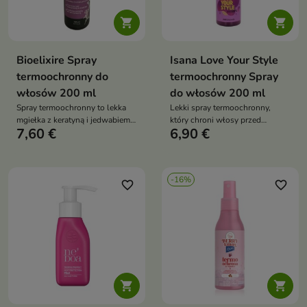


Bioelixire Spray
Isana Love Your Style
termoochronny do
termoochronny Spray
włosów 200 ml
do włosów 200 ml
Spray termoochronny to lekka
Lekki spray termoochronny,
mgiełka z keratyną i jedwabiem,
który chroni włosy przed
7,60 €
6,90 €
która chroni włosy przed
temperaturą do 220°C, wygładza
wysoką temperaturą podczas
je, nadaje blask i ułatwia
suszenia i prostowania,
stylizację — idealny przed
jednocześnie nawilżając,
suszeniem, prostowaniem i
-16%
wygładzając i wzmacniając ich
kręceniem
favorite_border
favorite_border
strukturę

