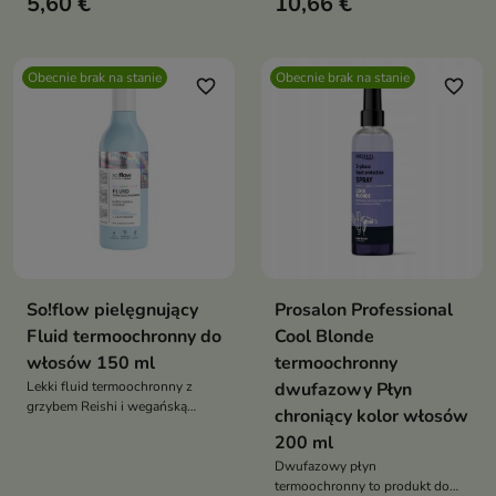
5,60 €
10,66 €
93% składników naturalnych,
wegańska formuła, z henną,
jagodami goji i bursztynem,
ochrona przed puszeniem i
Obecnie brak na stanie
Obecnie brak na stanie
rozdwajaniem końcówek
favorite_border
favorite_border
So!flow pielęgnujący
Prosalon Professional
Fluid termoochronny do
Cool Blonde
włosów 150 ml
termoochronny
Lekki fluid termoochronny z
dwufazowy Płyn
grzybem Reishi i wegańską
chroniący kolor włosów
keratyną. Chroni włosy przed
200 ml
gorącem, wygładza i nadaje
miękkość bez obciążania
Dwufazowy płyn
termoochronny to produkt do