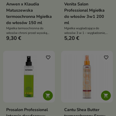
Anwen x Klaudia
Venita Salon
Matuszewska
Professional Mgiełka
termoochronna Mgiełka
do włosów 3w1 200
do włosów 150 ml
ml
Mgiełka termoochronna do
Mgiełka wygładzająca do
włosów chroni przed wysoką
włosów 3 w 1 – wygładzenie,
9,30 €
5,20 €
temperaturą, wzmacnia strukturę
odżywienie, ochrona termiczna,
włosa, nadaje blask i lekkość
z bursztynem i jagodami goji,
bez obciążenia
93% składników naturalnych,
wegańska formuła
favorite_border
favorite_border


Prosalon Professional
Cantu Shea Butter