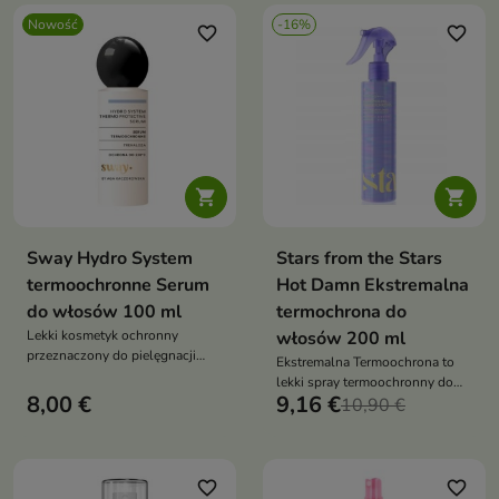
Nowość
-16%
favorite_border
favorite_border


Sway Hydro System
Stars from the Stars
termoochronne Serum
Hot Damn Ekstremalna
do włosów 100 ml
termochrona do
Lekki kosmetyk ochronny
włosów 200 ml
przeznaczony do pielęgnacji
Ekstremalna Termoochrona to
włosów narażonych na działanie
lekki spray termoochronny do
wysokiej temperatury podczas
8,00 €
9,16 €
włosów, który pomaga chronić
10,90 €
stylizacji.
pasma przed wysoką
temperaturą, ogranicza puszenie
i pozostawia włosy elastyczne
oraz wygładzone
favorite_border
favorite_border