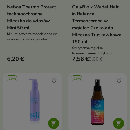
Neboa Thermo Protect
OnlyBio x Wedel Hair
techmoochronne
in Balance
Mleczko do włosów
Termoochrona w
Mini 50 ml
mgiełce Czekolada
Mini mleczko termoochronne do
Mleczna Truskawkowa
włosów to lekki kosmetyk
150 ml
chroniący pasma przed wysoką
Świąteczna mgiełka
temperaturą podczas stylizacji,
termoochronna OnlyBio x
odpowiedni do każdego rodzaju
6,20 €
7,56 €
E.Wedel Berry Xmas – lekka,
9,00 €
włosów – w poręcznym
słodka ochrona włosów z
formacie podróżnym
zapachem mlecznej truskawki,
idealna do stylizacji na gorąco
-16%
-16%
favorite_border
favorite_border

