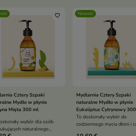
eny sprawia, że każda
zmysły, dodaje energii i za
la pielęgnacji zamienia się
zwykłe mycie w przyjemny,
ość
Nowość
zyjemny rytuał pełen
naturalny rytuał pielęgnacy
favorite_border
ości i świeżości.
arnia Cztery Szpaki
Mydlarnia Cztery Szpaki
Dodaj do koszyka
Dodaj do koszy


ralne Mydło w płynie
naturalne Mydło w płynie
yna Mięta 300 ml
Eukaliptus Cytrynowy 300
To doskonały wybór do
oskonały wybór dla osób
codziennego mycia dłoni i 
ukujących naturalnego
ciała dla osób ceniących