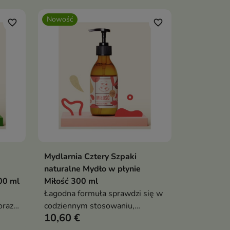
nutami
Nowość
favorite_border
favorite_border
Mydlarnia Cztery Szpaki
ka
Dodaj do koszyka

naturalne Mydło w płynie
00 ml
Miłość 300 ml
Łagodna formuła sprawdzi się w
oraz
codziennym stosowaniu,
10,60 €
dza
pozostawiając skórę miękką,