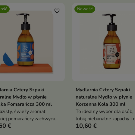
ość
Nowość
favorite_border
arnia Cztery Szpaki
Mydlarnia Cztery Szpaki
Dodaj do koszyka
Dodaj do koszy


ralne Mydło w płynie
naturalne Mydło w płynie
zka Pomarańcza 300 ml
Korzenna Kola 300 ml
zisty, świeży aromat
To idealny wybór dla osób,
kiej pomarańczy zachwyca
lubią niebanalne zapachy i 
60 €
10,60 €
ością i elegancją.
zamienić codzienne mycie 
przyjemny rytuał pielęgnacy