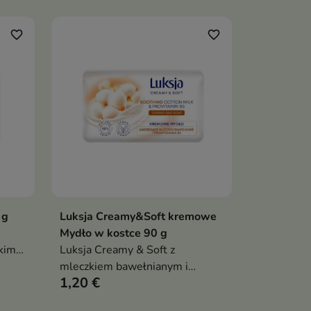
owe
po każdym myciu
favorite_border
favorite_border
 g
Luksja Creamy&Soft kremowe
ka
Dodaj do koszyka

Mydło w kostce 90 g
kim
Luksja Creamy & Soft z
zi
mleczkiem bawełnianym i
1,20 €
wania
prowitaminą B5 to kremowe
k i
mydło w kostce, które