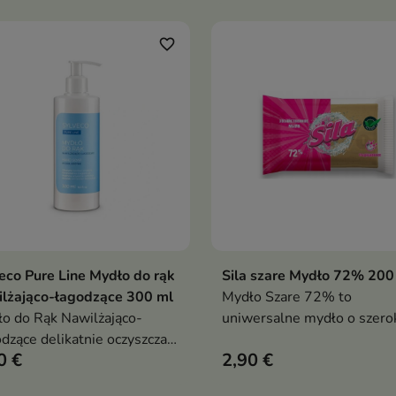
usami i białymi kwiatami
miękkie, gładkie i komfort
po każdym myciu
favorite_border
eco Pure Line Mydło do rąk
Sila szare Mydło 72% 200
Dodaj do koszyka
Dodaj do koszy


lżająco-łagodzące 300 ml
Mydło Szare 72% to
o do Rąk Nawilżająco-
uniwersalne mydło o szero
dzące delikatnie oczyszcza
zastosowaniu, które sprawd
0 €
2,90 €
ę dłoni, wspiera jej
się zarówno do prania, usu
lżenie i pomaga chronić
plam, codziennej higieny, ja