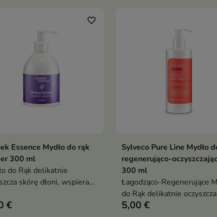
owych zastosowań
zapach cytrusów, ziół i
subtelnych nut drzewnych
favorite_border
ek Essence Mydło do rąk
Sylveco Pure Line Mydło d
Dodaj do koszyka
Dodaj do koszy


er 300 ml
regenerująco-oczyszczają
o do Rąk delikatnie
300 ml
szcza skórę dłoni, wspiera
Łagodząco-Regenerujące M
nawilżenie i regenerację oraz
do Rąk delikatnie oczyszcza
0 €
5,00 €
stawia subtelny, ciepły
wspiera nawilżenie i regen
ch inspirowany kokosem,
skóry dłoni, pozostawiając j