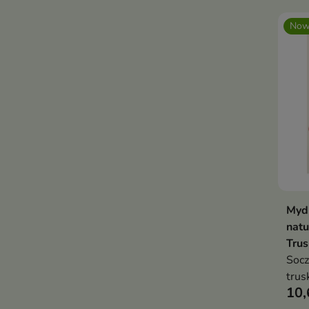
Now
Mydl
natu
Tru
Socz
trus
10,
cytr