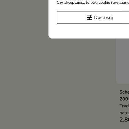
myją
Czy akceptujesz te pliki cookie i związ
Now
tune
Dostosuj
Sche
200
Trad
natu
2,8
prze
piel