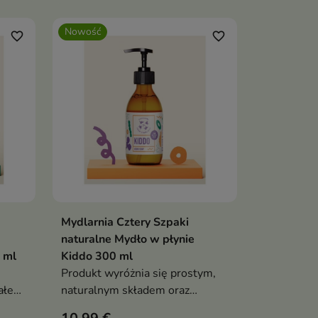
mienia
gładką i przyjemnie pachnącą.
Nowość
jny.
favorite_border
favorite_border
Mydlarnia Cztery Szpaki
ka
Dodaj do koszyka

naturalne Mydło w płynie
 ml
Kiddo 300 ml
Produkt wyróżnia się prostym,
całego
naturalnym składem oraz
subtelnym zapachem, dzięki