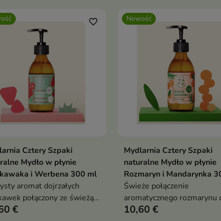
ość
Nowość
favorite_border
arnia Cztery Szpaki
Mydlarnia Cztery Szpaki
Dodaj do koszyka
Dodaj do koszy


ralne Mydło w płynie
naturalne Mydło w płynie
skawaka i Werbena 300 ml
Rozmaryn i Mandarynka 3
ysty aromat dojrzałych
Świeże połączenie
kawek połączony ze świeżą,
aromatycznego rozmarynu 
60 €
10,60 €
usowo-ziołową nutą
soczystej mandarynki pobu