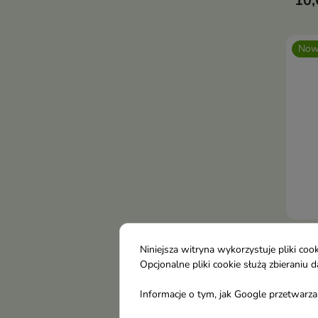
10,
mydł
zapa
piel
Now
Laga
Niniejsza witryna wykorzystuje pliki c
kost
Opcjonalne pliki cookie służą zbierani
Prod
rece
Informacje o tym, jak Google przetwarza 
5,6
skła