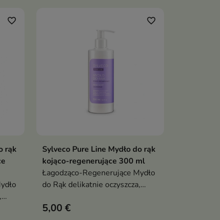
subtelny zapach cytrusów,
białych kwiatów i wanilii
favorite_border
favorite_border
o rąk
Sylveco Pure Line Mydło do rąk
ka
Dodaj do koszyka

ce
kojąco-regenerujące 300 ml
Łagodząco-Regenerujące Mydło
ydło
do Rąk delikatnie oczyszcza,
,
wspiera nawilżenie i regenerację
5,00 €
erację
skóry dłoni, pozostawiając je
e
miękkie, gładkie i komfortowe