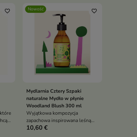
Nowość
favorite_border
favorite_border
Mydlarnia Cztery Szpaki
ka
Dodaj do koszyka

naturalne Mydło w płynie
Woodland Blush 300 ml
 które
Wyjątkowa kompozycja
chcą
zapachowa inspirowana leśną
10,60 €
w
naturą łączy świeże, zielone
jny.
akordy z subtelnymi, kobiecymi