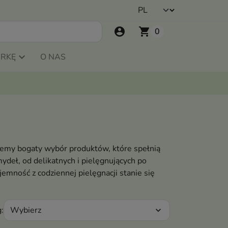
account_circle
shopping_cart
0
ARKĘ
O NAS
ujemy bogaty wybór produktów, które spełnią
ydeł, od delikatnych i pielęgnujących po
mność z codziennej pielęgnacji stanie się
Wybierz
:
expand_more