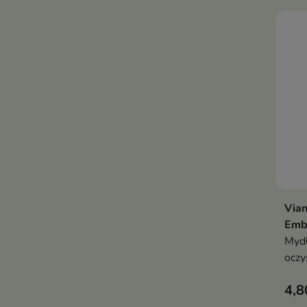
dom
Vian
Emb
Mydł
oczy
jej 
4,8
pozo
zapa