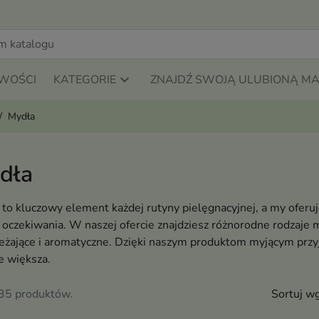
WOŚCI
KATEGORIE
ZNAJDŹ SWOJĄ ULUBIONĄ M
Mydła
dła
to kluczowy element każdej rutyny pielęgnacyjnej, a my ofer
oczekiwania. W naszej ofercie znajdziesz różnorodne rodzaje m
żające i aromatyczne. Dzięki naszym produktom myjącym przyje
e większa.
135 produktów.
Sortuj wg