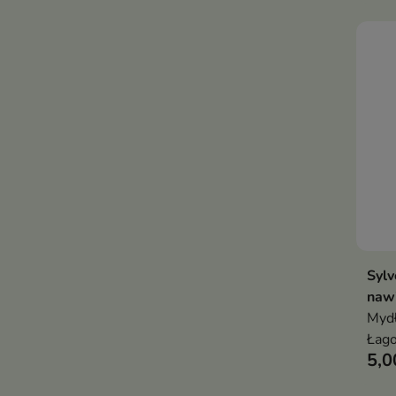
cytr
Sylv
nawi
Mydł
Łago
5,0
skór
nawi