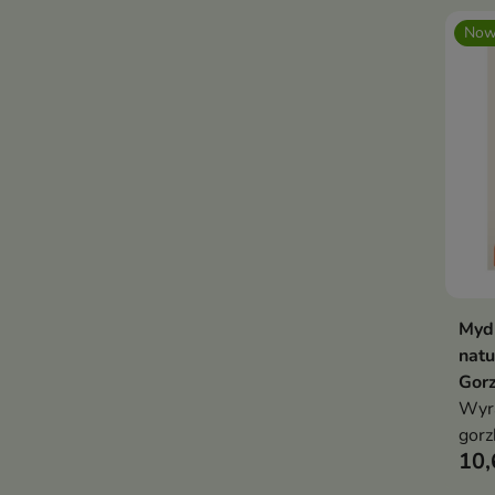
Now
Mydl
natu
Gor
Wyra
gorz
10,
lekk