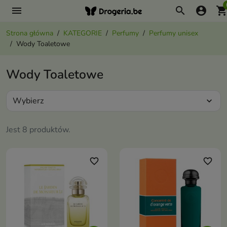
menu
search
account_circle
shopping_ca
Strona główna
KATEGORIE
Perfumy
Perfumy unisex
Wody Toaletowe
Wody Toaletowe
Wybierz
expand_more
Jest 8 produktów.
favorite_border
favorite_border