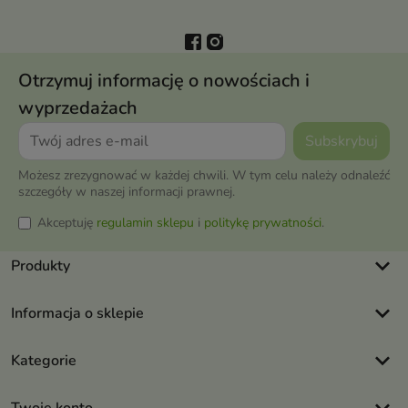
Otrzymuj informację o nowościach i
wyprzedażach
Możesz zrezygnować w każdej chwili. W tym celu należy odnaleźć
szczegóły w naszej informacji prawnej.
Akceptuję
regulamin sklepu
i
politykę prywatności
.
keyboard_arrow_down
Produkty
keyboard_arrow_down
Informacja o sklepie
keyboard_arrow_down
Kategorie