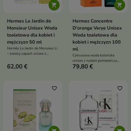


Hermes Le Jardin de
Hermes Concentre
Monsieur Unisex Woda
D'orange Verye Unisex
toaletowa dla kobiet i
Woda toaletowa dla
mężczyzn 50 ml
kobiet i mężczyzn 100
Hermès Le Jardin de Monsieur Li
ml
– świeży zapach unisex z
Cytrusowa woda kolońska
kumkwatem, jaśminem i
unisex z nutami pomarańczy,
bergamotką
62,00 €
79,80 €
paczuli i cedru. Intensywna
świeżość dla niej i dla niego
favorite_border
favorite_border