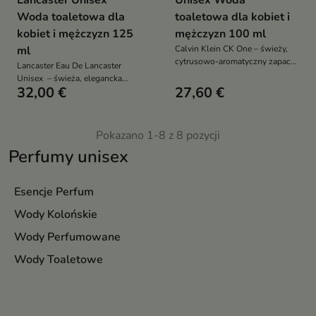
Lancaster Unisex
Unisex Woda
Woda toaletowa dla
toaletowa dla kobiet i
kobiet i mężczyzn 125
mężczyzn 100 ml
ml
Calvin Klein CK One – świeży,
cytrusowo-aromatyczny zapach
Lancaster Eau De Lancaster
unisex. Kultowy wybór na co
Unisex – świeża, elegancka
dzień dla niej i dla niego.
32,00 €
27,60 €
woda toaletowa dla kobiet i
Naturalny, lekki i autentyczny
mężczyzn, łącząca aromaty
bergamotki, lawendy, jaśminu i
wanilii
Pokazano 1-8 z 8 pozycji
Perfumy unisex
Esencje Perfum
Wody Kolońskie
Wody Perfumowane
Wody Toaletowe