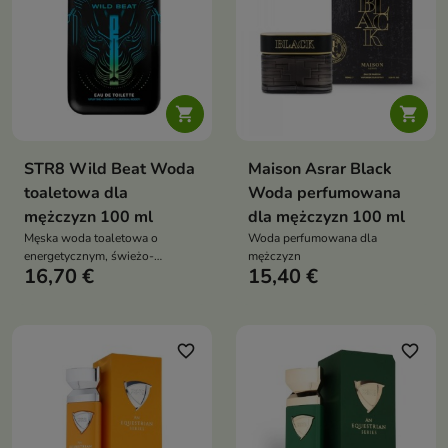


STR8 Wild Beat Woda
Maison Asrar Black
toaletowa dla
Woda perfumowana
mężczyzn 100 ml
dla mężczyzn 100 ml
Męska woda toaletowa o
Woda perfumowana dla
energetycznym, świeżo-
mężczyzn
16,70 €
15,40 €
drzewnym charakterze,
stworzona dla mężczyzn
ceniących swobodę, dynamikę i
nowoczesny styl
favorite_border
favorite_border