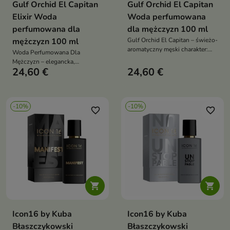
Gulf Orchid El Capitan
Gulf Orchid El Capitan
Elixir Woda
Woda perfumowana
perfumowana dla
dla mężczyzn 100 ml
mężczyzn 100 ml
Gulf Orchid El Capitan – świeżo-
aromatyczny męski charakter:
Woda Perfumowana Dla
lawenda i mięta z bergamotką na
Mężczyzn – elegancka,
starcie, ciepłe serce benzoesu i
24,60 €
24,60 €
drzewno-orientalna kompozycja
cynamonu, a w bazie
pełna energii i tajemniczości
sandałowiec, piżmo i akordy
balsamiczne
-10%
-10%
favorite_border
favorite_border


Icon16 by Kuba
Icon16 by Kuba
Błaszczykowski
Błaszczykowski