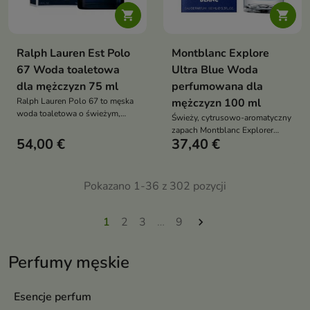


Ralph Lauren Est Polo
Montblanc Explore
67 Woda toaletowa
Ultra Blue Woda
dla mężczyzn 75 ml
perfumowana dla
Ralph Lauren Polo 67 to męska
mężczyzn 100 ml
woda toaletowa o świeżym,
Świeży, cytrusowo-aromatyczny
cytrusowo-drzewnym zapachu
zapach Montblanc Explorer
54,00 €
37,40 €
Ultra Blue dla mężczyzn
pełnych energii
Pokazano 1-36 z 302 pozycji
1
2
3
…
9

Perfumy męskie
Esencje perfum