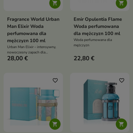


Fragrance World Urban
Emir Opulentia Flame
Man Elixir Woda
Woda perfumowana
perfumowana dla
dla mężczyzn 100 ml
mężczyzn 100 ml
Woda perfumowana dla
mężczyzn
Urban Man Elixir – intensywny,
nowoczesny zapach dla
28,00 €
22,80 €
mężczyzn, łączący świeżość
cytrusów i kwiatów z
przyprawową głębią i żywiczną
bazą
favorite_border
favorite_border

