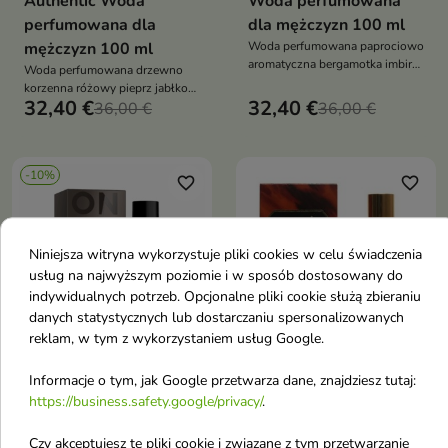
Authentic Woda
Woda perfumowana
perfumowana dla
dla mężczyzn 100 ml
mężczyzn 100 ml
Woda perfumowana paprociowo
aromatyczna bergamotka imbir
Woda perfumowana drzewno
nuty morskie paczula wetiwer
korzenna różowy pieprz jabłko
tonka trwały wegański męski
32,40 €
32,40 €
cedr brzoza paczula trwały
36,00 €
36,00 €
zapach na co dzień i wieczór
wegański męski zapach na co
dzień i wieczór
-10%
favorite_border
favorite_border
Niniejsza witryna wykorzystuje pliki cookies w celu świadczenia
usług na najwyższym poziomie i w sposób dostosowany do
indywidualnych potrzeb. Opcjonalne pliki cookie służą zbieraniu
danych statystycznych lub dostarczaniu spersonalizowanych


reklam, w tym z wykorzystaniem usług Google.
Informacje o tym, jak Google przetwarza dane, znajdziesz tutaj:
Icon16 by Kuba
Aramis Woda
https://business.safety.google/privacy/
.
Błaszczykowski On
toaletowa dla
Point Woda
mężczyzn 110 ml
Czy akceptujesz te pliki cookie i związane z tym przetwarzanie