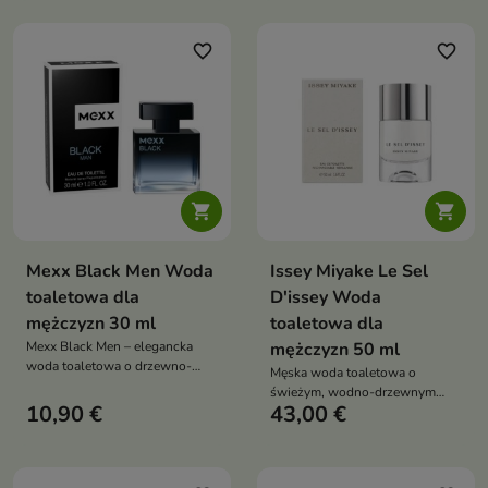
magnetyczną męskością
ciepłem ambry i tonki – idealna
na chłodniejsze dni i wyjątkowe
okazje
favorite_border
favorite_border


Mexx Black Men Woda
Issey Miyake Le Sel
toaletowa dla
D'issey Woda
mężczyzn 30 ml
toaletowa dla
Mexx Black Men – elegancka
mężczyzn 50 ml
woda toaletowa o drzewno-
Męska woda toaletowa o
wodnym charakterze, z czarnym
świeżym, wodno-drzewnym
pieprzem, lilią wodną i paczulą,
10,90 €
43,00 €
charakterze z nutami soli, imbiru,
idealna na każdą okazję
alg morskich i mchu dębowego;
wegańska formuła, 95%
składników naturalnych, zapach