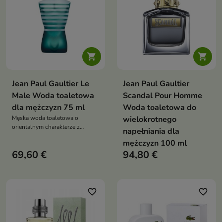


Jean Paul Gaultier Le
Jean Paul Gaultier
Male Woda toaletowa
Scandal Pour Homme
dla mężczyzn 75 ml
Woda toaletowa do
Męska woda toaletowa o
wielokrotnego
orientalnym charakterze z
napełniania dla
nutami mięty, lawendy i wanilii.
mężczyzn 100 ml
Klasyczny zapach w kultowym
69,60 €
94,80 €
flakonie w kształcie torsu,
idealny na wieczór i zimę
favorite_border
favorite_border