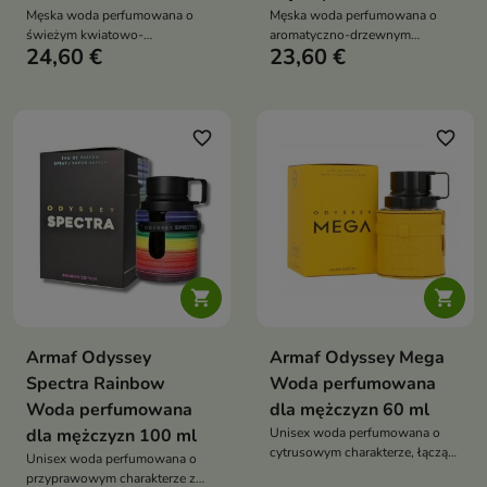
Męska woda perfumowana o
Męska woda perfumowana o
świeżym kwiatowo-
aromatyczno-drzewnym
24,60 €
23,60 €
gourmandowym charakterze,
charakterze, łącząca świeżość
łącząca lawendę i pieprz z
cytrusów i mięty z eleganckimi
nutami kokosowej wody, irysa,
akordami lawendy, pieprzu i
soli, wanilii i kadzidła – idealna
imbiru oraz głębią paczuli, cedru
na ciepłe dni i codzienne okazje
i drzewa sandałowego – idealna
favorite_border
favorite_border
dla pewnych siebie mężczyzn


Armaf Odyssey
Armaf Odyssey Mega
Spectra Rainbow
Woda perfumowana
Woda perfumowana
dla mężczyzn 60 ml
dla mężczyzn 100 ml
Unisex woda perfumowana o
cytrusowym charakterze, łącząca
Unisex woda perfumowana o
soczystą cytrynę, pomarańczę i
przyprawowym charakterze z