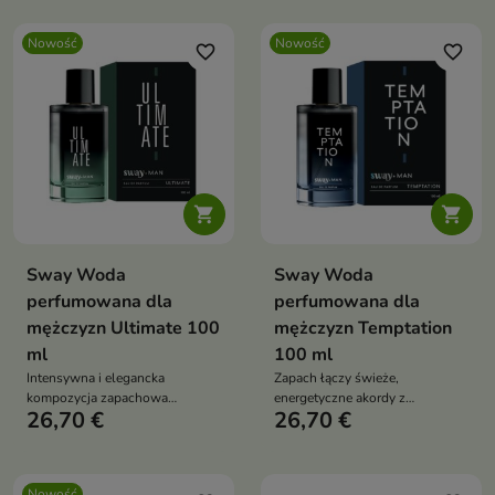
Nowość
Nowość
favorite_border
favorite_border


Sway Woda
Sway Woda
perfumowana dla
perfumowana dla
mężczyzn Ultimate 100
mężczyzn Temptation
ml
100 ml
Intensywna i elegancka
Zapach łączy świeże,
kompozycja zapachowa
energetyczne akordy z
26,70 €
26,70 €
stworzona dla mężczyzny
głębokimi, zmysłowymi nutami,
pewnego siebie,
tworząc wyważoną kompozycję
zdecydowanego i lubiącego
idealną na każdą okazję
podkreślać swój charakter.
Nowość