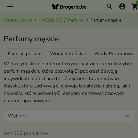
menu
search
account_circle
shopping_ca
Strona główna
KATEGORIE
Perfumy
Perfumy męskie
Perfumy męskie
Esencje perfum
Wody Kolońskie
Wody Perfumowan
W naszym sklepie internetowym znajdziesz szeroki wybór
perfum męskich, które pozwolą Ci podkreślić swoją
indywidualność i charakter. Znajdziesz tutaj zarówno
klasyki, które zachwycą Cię swoją trwałością i głębią, jak i
nowości, które pozwolą Ci eksperymentować z nowymi
nutami zapachowymi.
Wybierz
expand_more
Jest 302 produktów.