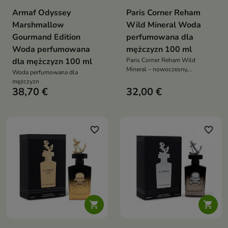
Armaf Odyssey
Paris Corner Reham
Marshmallow
Wild Mineral Woda
Gourmand Edition
perfumowana dla
Woda perfumowana
mężczyzn 100 ml
dla mężczyzn 100 ml
Paris Corner Reham Wild
Mineral – nowoczesny,
Woda perfumowana dla
aromatyczno-mineralny zapach
mężczyzn
męski: słona świeżość i
38,70 €
32,00 €
lotosowa bryza na drzewno-
ambrowej, zmysłowej bazie
favorite_border
favorite_border

