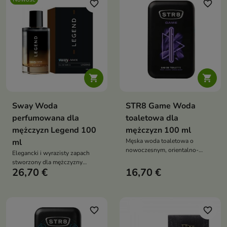
favorite_border
favorite_border


Sway Woda
STR8 Game Woda
perfumowana dla
toaletowa dla
mężczyzn Legend 100
mężczyzn 100 ml
ml
Męska woda toaletowa o
nowoczesnym, orientalno-
Elegancki i wyrazisty zapach
słodkim charakterze, łącząca
stworzony dla mężczyzny
świeże owocowe akcenty z
26,70 €
16,70 €
pewnego siebie, który ceni
ciepłą wanilią, praliną i
klasykę połączoną z
drzewnymi nutami
nowoczesnym charakterem.
favorite_border
favorite_border