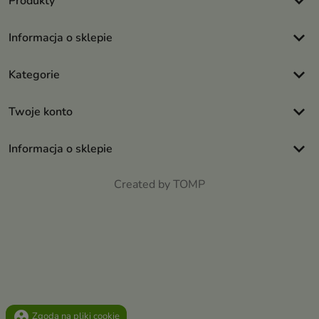
keyboard_arrow_down
Produkty
keyboard_arrow_down
Informacja o sklepie
keyboard_arrow_down
Kategorie
keyboard_arrow_down
Twoje konto
keyboard_arrow_down
Informacja o sklepie
Created by TOMP
group_work
Zgoda na pliki cookie