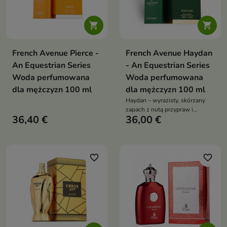


French Avenue Pierce -
French Avenue Haydan
An Equestrian Series
- An Equestrian Series
Woda perfumowana
Woda perfumowana
dla mężczyzn 100 ml
dla mężczyzn 100 ml
Haydan – wyrazisty, skórzany
zapach z nutą przypraw i
36,40 €
36,00 €
czekolady, łączący surową
elegancję z głęboką, zmysłową
aurą
favorite_border
favorite_border