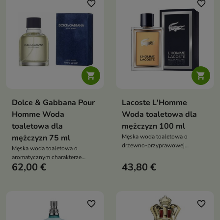
inspirowany energią morza
favorite_border
favorite_border


Dolce & Gabbana Pour
Lacoste L'Homme
Homme Woda
Woda toaletowa dla
toaletowa dla
mężczyzn 100 ml
mężczyzn 75 ml
Męska woda toaletowa o
drzewno-przyprawowej
Męska woda toaletowa o
kompozycji z rabarbarem,
aromatycznym charakterze
imbirem, jaśminem, wanilią i
62,00 €
43,80 €
fougère z bergamotką, lawendą,
cedrem; idealny wybór dla
tytoniem i cedrem;
eleganckiego, nowoczesnego
ponadczasowy zapach dla
mężczyzny
eleganckiego mężczyzny
favorite_border
favorite_border