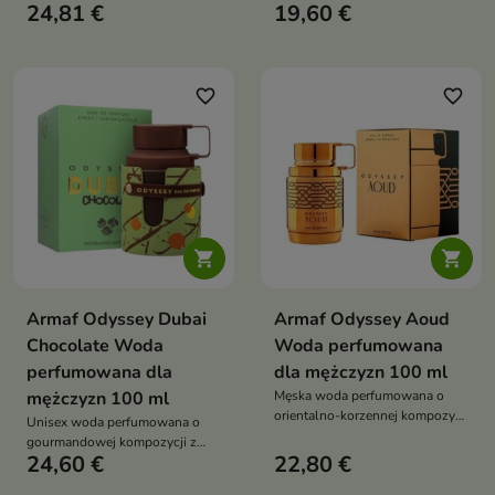
mandarynkę z imbirem, nutami
24,81 €
19,60 €
nutami cynamonu, jabłka i
morskimi i ciepłem bursztynu
bergamotki, uzupełniona
oraz piżma – idealna na lato i
kwiatowym sercem i ciepłą bazą
ciepłe dni
z wanilii, tonki, bursztynu i
paczuli – idealna na
favorite_border
favorite_border
chłodniejsze miesiące


Armaf Odyssey Dubai
Armaf Odyssey Aoud
Chocolate Woda
Woda perfumowana
perfumowana dla
dla mężczyzn 100 ml
mężczyzn 100 ml
Męska woda perfumowana o
orientalno-korzennej kompozycji
Unisex woda perfumowana o
z nutami szafranu, oudu i
gourmandowej kompozycji z
paczuli, która emanuje
24,60 €
22,80 €
nutami kawy, czekolady,
luksusem, elegancją i
orzechów i wanilii, otulona