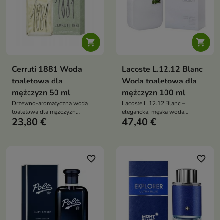


Cerruti 1881 Woda
Lacoste L.12.12 Blanc
toaletowa dla
Woda toaletowa dla
mężczyzn 50 ml
mężczyzn 100 ml
Drzewno-aromatyczna woda
Lacoste L.12.12 Blanc –
toaletowa dla mężczyzn
elegancka, męska woda
23,80 €
47,40 €
tolasyczny, elegancki zapach z
toaletowa o nutach rozmarynu,
nutą lawendy, piżma i cedru
ylang-ylang i skóry, zapach
inspirowany klasyczną koszulką
polo, idealny na co dzień
favorite_border
favorite_border