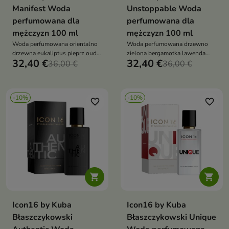
Manifest Woda
Unstoppable Woda
perfumowana dla
perfumowana dla
mężczyzn 100 ml
mężczyzn 100 ml
Woda perfumowana orientalno
Woda perfumowana drzewno
drzewna eukaliptus pieprz oud
zielona bergamotka lawenda
32,40 €
32,40 €
skóra wanilia trwały wegański
36,00 €
kadzidło paczula sandałowiec
36,00 €
męski zapach na wieczór
trwały wegański męski zapach
na dzień i wieczór
-10%
-10%
favorite_border
favorite_border


Icon16 by Kuba
Icon16 by Kuba
Błaszczykowski
Błaszczykowski Unique