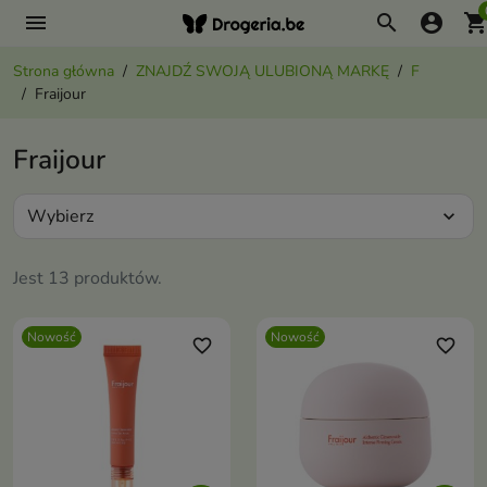
menu
search
account_circle
shopping_ca
Strona główna
ZNAJDŹ SWOJĄ ULUBIONĄ MARKĘ
F
Fraijour
Fraijour
Wybierz
expand_more
Jest 13 produktów.
Nowość
Nowość
favorite_border
favorite_border