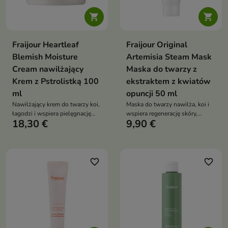


Fraijour Heartleaf
Fraijour Original
Blemish Moisture
Artemisia Steam Mask
Cream nawilżający
Maska do twarzy z
Krem z Pstrolistką 100
ekstraktem z kwiatów
ml
opuncji 50 ml
Nawilżający krem do twarzy koi,
Maska do twarzy nawilża, koi i
łagodzi i wspiera pielęgnację
wspiera regenerację skóry,
18,30 €
9,90 €
skóry trądzikowej oraz
pozostawiając ją miękką oraz
problematycznej. Formuła z
wygładzoną. Formuła z
pstrolistką sercowatą, wąkrotą
artemisią, zieloną herbatą,
azjatycką, zieloną herbatą,
olejkiem z drzewa herbacianego,
drzewem herbacianym i
olejem makadamia, opuncją i
favorite_border
favorite_border
pantenolem pomaga ograniczać
filtratem Galactomyces pomaga
niedoskonałości oraz
łagodzić podrażnienia oraz
przywracać cerze komfort
poprawić wygląd cery