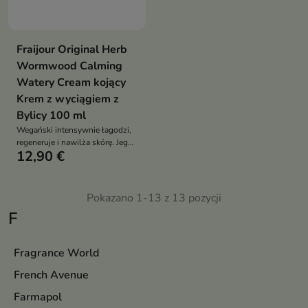
Fraijour Original Herb
Wormwood Calming
Watery Cream kojący
Krem z wyciągiem z
Bylicy 100 ml
Wegański intensywnie łagodzi,
regeneruje i nawilża skórę. Jego
12,90 €
lekka, żelowa formuła
błyskawicznie się wchłania,
przynosząc ukojenie i uczucie
świeżości nawet najbardziej
Pokazano 1-13 z 13 pozycji
wrażliwej cerze
F
Fragrance World
French Avenue
Farmapol