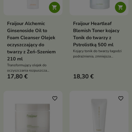


Fraijour Alchemic
Fraijour Heartleaf
Ginsenoside Oil to
Blemish Toner kojacy
Foam Cleanser Olejek
Tonik do twarzy z
oczyszczający do
Pstrolistką 500 ml
twarzy z Żeń-Szeniem
Kojący tonik do twarzy łagodzi
podrażnienia, zmniejsza
210 ml
zaczerwienienia i wspiera
Transformujący olejek do
pielęgnację skóry
oczyszczania rozpuszcza
problematycznej. Formuła z
17,80 €
18,30 €
makijaż i zanieczyszczenia, a po
pstrolistką sercowatą, aloesem,
kontakcie z wodą zmienia się w
wąkrotą azjatycką, zieloną
delikatną piankę. Formuła z żeń-
herbatą i drzewem herbacianym
szeniem, ginsenozydami,
nawilża, odświeża i wspiera
fermentami roślinnymi, olejem z
favorite_border
favorite_border
regenerację cery
dzikiej róży i olejem makadamia
nawilża, odżywia i wspiera
barierę skóry