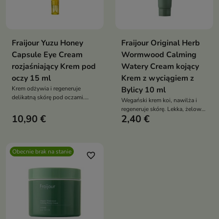
Fraijour Yuzu Honey
Fraijour Original Herb
Capsule Eye Cream
Wormwood Calming
rozjaśniający Krem pod
Watery Cream kojący
oczy 15 ml
Krem z wyciągiem z
Krem odżywia i regeneruje
Bylicy 10 ml
delikatną skórę pod oczami.
Wegański krem koi, nawilża i
Wygładza, redukuje cienie i
regeneruje skórę. Lekka, żelowa
opuchnięcia, zapewniając
10,90 €
2,40 €
formuła szybko się wchłania,
promienne i świeże spojrzenie.
pozostawiając cerę gładką,
Lekka konsystencja szybko się
odświeżoną i pełną blasku –
wchłania, pozostawiając skórę
idealna dla skóry wrażliwej i
miękką i nawilżoną
Obecnie brak na stanie
odwodnionej
favorite_border