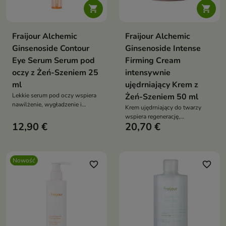


Fraijour Alchemic
Fraijour Alchemic
Ginsenoside Contour
Ginsenoside Intense
Eye Serum Serum pod
Firming Cream
oczy z Żeń-Szeniem 25
intensywnie
ml
ujędrniający Krem z
Lekkie serum pod oczy wspiera
Żeń-Szeniem 50 ml
nawilżenie, wygładzenie i
Krem ujędrniający do twarzy
poprawę jędrności delikatnej
wspiera regenerację,
skóry wokół oczu. Formuła z
12,90 €
20,70 €
wygładzenie i poprawę napięcia
wodą z żeń-szenia,
skóry dojrzałej oraz suchej.
ginsenozydami, niacynamidem,
Kremowo-żelowa formuła z
kompleksem peptydów,
wodą z żeń-szenia,
fermentami i hialuronianem sodu
Nowość
ginsenozydami, kompleksem
favorite_border
favorite_border
pomaga zmniejszyć widoczność
peptydów, fermentami i
zmarszczek oraz przywrócić
niacynamidem nawilża,
miękkość skóry
rozświetla i wzmacnia barierę
skóry