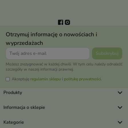
Otrzymuj informację o nowościach i
wyprzedażach
Możesz zrezygnować w każdej chwili. W tym celu należy odnaleźć
szczegóły w naszej informacji prawnej.
Akceptuję
regulamin sklepu
i
politykę prywatności
.
keyboard_arrow_down
Produkty
keyboard_arrow_down
Informacja o sklepie
keyboard_arrow_down
Kategorie