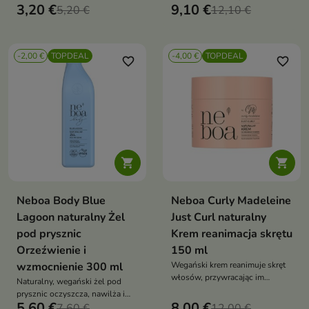
celebrująca markę BasicLab.
3,20 €
9,10 €
5,20 €
zawierający pantenol, proteiny
12,10 €
Kremowa formuła zapewnia
roślinne, ekstrakt z ryżu i oleje
komfort noszenia, subtelne
naturalne. Delikatnie oczyszcza,
podkreślenie ust i eleganckie
nawilża i wzmacnia włosy,
wykończenie – idealne na co
-2,00 €
TOPDEAL
-4,00 €
TOPDEAL
ułatwia rozczesywanie oraz
favorite_border
favorite_border
dzień i na specjalne okazje
podkreśla naturalny skręt – bez
puszenia i podrażnień


Neboa Body Blue
Neboa Curly Madeleine
Lagoon naturalny Żel
Just Curl naturalny
pod prysznic
Krem reanimacja skrętu
Orzeźwienie i
150 ml
wzmocnienie 300 ml
Wegański krem reanimuje skręt
włosów, przywracając im
Naturalny, wegański żel pod
sprężystość, blask i
prysznic oczyszcza, nawilża i
elastyczność. Wygładza,
5,60 €
8,00 €
odświeża skórę. Zapewnia
7,60 €
12,00 €