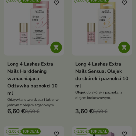
-2,00 €
TOPDEAL
-2,00 €
TOPDEAL
favorite_border
favorite_border


Long 4 Lashes Extra
Long 4 Lashes Extra
Nails Harddening
Nails Sensual Olejek
wzmacniająca
do skórek i paznokci 10
Odżywka paznokci 10
ml
ml
Olejek do skórek i paznokci z
olejem krokoszowym,
Odżywka, utwardzacz i lakier w
rycynowym i witaminami A,C,E
jednym z olejem arganowym,
intensywnie nawilża, regeneruje
6,60 €
3,60 €
proteinami grochu i witaminą E,
8,60 €
5,60 €
i wzmacnia płytkę paznokcia
wzmacnia, rozjaśnia, chroni i
nadaje pastelowy róż, może być
stosowana samodzielnie lub
-2,00 €
TOPDEAL
-1,30 €
TOPDEAL
jako baza pod lakier
favorite_border
favorite_border