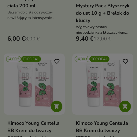
ciała 200 ml
Mystery Pack Błyszczyk
Balsam do ciała odżywczo-
do ust 10 g + Brelok do
nawilżający to intensywnie
kluczy
pielęgnujący kosmetyk, który
Wyjątkowy zestaw
wygładza, uelastycznia i
niespodzianka z błyszczykiem
przywraca skórze zdrowy blask.
6,00 €
9,40 €
8,00 €
Kiss Gloss i kolekcjonerskim
12,00 €
Pozostawia ją miękką,
brelokiem. Nawilża usta, nadaje
nawilżoną i pachnącą soczystą
im blask i zaskakuje unikalnym
brzoskwinią
wariantem inspirowanym
-4,00 €
TOPDEAL
-4,00 €
TOPDEAL
czekoladami E.Wedel
favorite_border
favorite_border


Kimoco Young Centella
Kimoco Young Centella
BB Krem do twarzy
BB Krem do twarzy