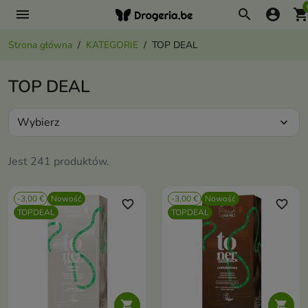
menu
search
account_circle
shopping_ca
Strona główna
KATEGORIE
TOP DEAL
TOP DEAL
Wybierz
expand_more
Jest 241 produktów.
-3,00 €
Nowość
-3,00 €
Nowość
favorite_border
favorite_border
TOPDEAL
TOPDEAL

