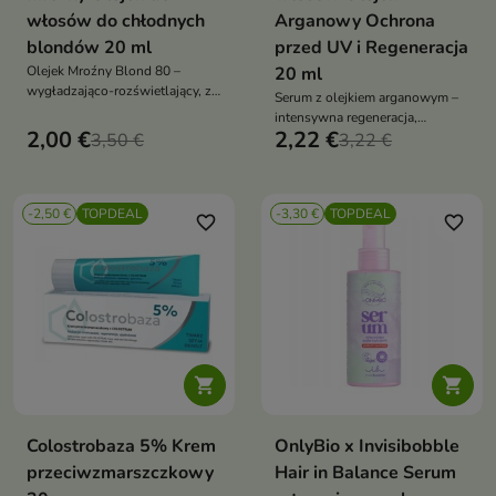
włosów do chłodnych
Arganowy Ochrona
blondów 20 ml
przed UV i Regeneracja
Olejek Mroźny Blond 80 –
20 ml
wygładzająco-rozświetlający, z
Serum z olejkiem arganowym –
olejem kamelii, niebieskim
intensywna regeneracja,
rumiankiem i witaminą E,
2,00 €
2,22 €
3,50 €
wygładzenie i ochrona włosów.
3,22 €
neutralizacja żółtych tonów,
Lekkie, nieobciążające serum
efekt glow, ochrona koloru i
3w1 z termoochroną, idealne dla
zapach waniliowych lodów
włosów suchych, zniszczonych
-2,50 €
TOPDEAL
-3,30 €
TOPDEAL
i stylizowanych
favorite_border
favorite_border


Colostrobaza 5% Krem
OnlyBio x Invisibobble
przeciwzmarszczkowy
Hair in Balance Serum