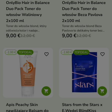
OnlyBio Hair in Balance
OnlyBio Hair in Balance
Duo Pack Toner do
Duo Pack Toner do
włosów Waliniowy
włosów Beza Pavlova
2x100 ml
2x100 ml
Toner do włosów blond, który
Toner do włosów blond Beza
odświeża kolor i nadaje
Pavlova to delikatny toner bez
9,00 €
9,00 €
beżowo-waniliowy odcień
12,00 €
amoniaku, który odświeża kolor i
12,00 €
blondu
nadaje włosom jasny, chłodny
odcień beżowego blondu.
Wygładza, pielęgnuje i dodaje
-2,00 €
TOPDEAL
-2,60 €
TOPDEAL
włosom blasku
favorite_border
favorite_border


Apis Peachy Skin
Stars from the Stars x
nawilżający Balsam do
E.Wedel BlindKiss