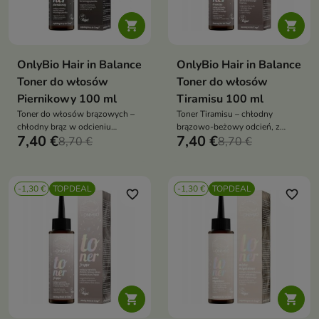


OnlyBio Hair in Balance
OnlyBio Hair in Balance
Toner do włosów
Toner do włosów
Piernikowy 100 ml
Tiramisu 100 ml
Toner do włosów brązowych –
Toner Tiramisu – chłodny
chłodny brąz w odcieniu
brązowo-beżowy odcień, z
7,40 €
7,40 €
korzennego piernika, z olejem
8,70 €
masłem shea i ekstraktem z
8,70 €
rycynowym i proteinami soi, bez
kawy, bez amoniaku i wody
amoniaku i wody utlenionej,
utlenionej, odświeżenie koloru i
kolor i blask do 8 myć
blask do 8 myć
-1,30 €
TOPDEAL
-1,30 €
TOPDEAL
favorite_border
favorite_border

