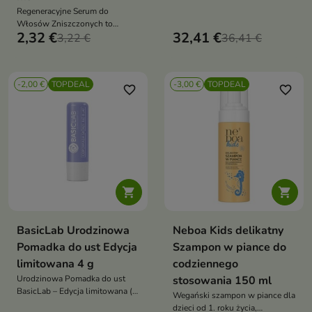
Regeneracyjne Serum do
Włosów Zniszczonych to
2,32 €
32,41 €
skoncentrowana kuracja
3,22 €
36,41 €
odbudowująca z naturalnymi
olejami, witaminą A i
koenzymem Q10. Intensywnie
-2,00 €
TOPDEAL
-3,00 €
TOPDEAL
regeneruje, wygładza i chroni
favorite_border
favorite_border
włosy przed temperaturą do
220°C oraz promieniowaniem
UV


BasicLab Urodzinowa
Neboa Kids delikatny
Pomadka do ust Edycja
Szampon w piance do
limitowana 4 g
codziennego
Urodzinowa Pomadka do ust
stosowania 150 ml
BasicLab – Edycja limitowana (4
Wegański szampon w piance dla
g) to wyjątkowa propozycja
dzieci od 1. roku życia,