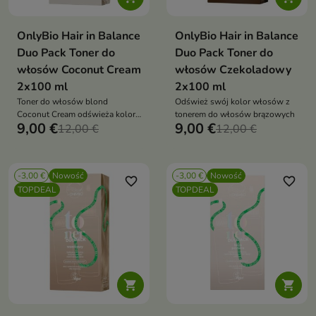
OnlyBio Hair in Balance
OnlyBio Hair in Balance
Duo Pack Toner do
Duo Pack Toner do
włosów Coconut Cream
włosów Czekoladowy
2x100 ml
2x100 ml
Toner do włosów blond
Odśwież swój kolor włosów z
Coconut Cream odświeża kolor i
tonerem do włosów brązowych
9,00 €
9,00 €
nadaje pasmom jasny, perłowy
12,00 €
12,00 €
odcień inspirowany aksamitnym
kremem kokosowym.
-3,00 €
Nowość
-3,00 €
Nowość
favorite_border
favorite_border
TOPDEAL
TOPDEAL

