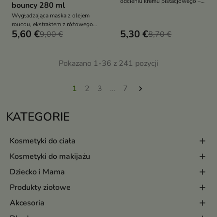
odcieniu kremu pistacjowego –
bouncy 280 ml
dla włosów naturalnych i
Wygładzająca maska z olejem
farbowanyc
roucou, ekstraktem z różowego
5,60 €
5,30 €
grejpfruta i lekkimi
9,00 €
8,70 €
kondycjonerami rozplątuje,
nabłyszcza i chroni włosy bez
obciążenia
Pokazano 1-36 z 241 pozycji
1
2
3
…
7

KATEGORIE
Kosmetyki do ciała
Kosmetyki do makijażu
Dziecko i Mama
Produkty ziołowe
Akcesoria