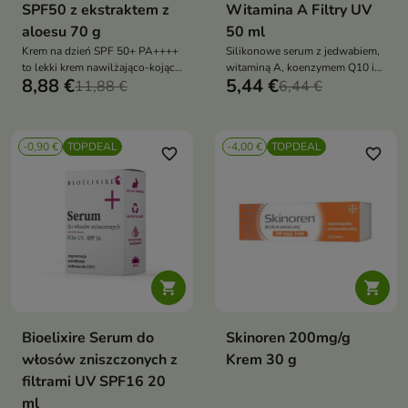
SPF50 z ekstraktem z
Witamina A Filtry UV
aloesu 70 g
50 ml
Krem na dzień SPF 50+ PA++++
Silikonowe serum z jedwabiem,
to lekki krem nawilżająco-kojący,
witaminą A, koenzymem Q10 i
8,88 €
5,44 €
który chroni skórę przed
11,88 €
filtrem UV (20 ml) to
6,44 €
promieniowaniem UV i wspiera
intensywnie wygładzające i
jej codzienną pielęgnację.
nabłyszczające serum ochronne.
Formuła z aloesem i wąkrotą
Regeneruje, zabezpiecza włosy
-0,90 €
TOPDEAL
-4,00 €
TOPDEAL
azjatycką pomaga utrzymać
przed czynnikami zewnętrznymi
favorite_border
favorite_border
komfort skóry bez efektu
i zapobiega ich przesuszeniu
obciążenia


Bioelixire Serum do
Skinoren 200mg/g
włosów zniszczonych z
Krem 30 g
filtrami UV SPF16 20
ml