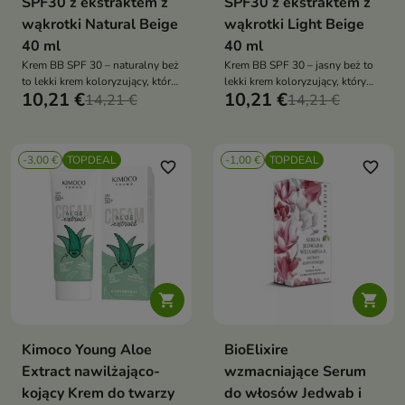
SPF30 z ekstraktem z
SPF30 z ekstraktem z
wąkrotki Natural Beige
wąkrotki Light Beige
40 ml
40 ml
Krem BB SPF 30 – naturalny beż
Krem BB SPF 30 – jasny beż to
to lekki krem koloryzujący, który
lekki krem koloryzujący, który
10,21 €
10,21 €
wyrównuje koloryt skóry,
14,21 €
wyrównuje koloryt skóry,
14,21 €
nawilża i nadaje jej naturalny
nawilża i zapewnia naturalne
blask. Dzięki filtrowi SPF 30
wykończenie. Dzięki filtrowi SPF
chroni skórę przed
30 chroni skórę przed
-3,00 €
TOPDEAL
-1,00 €
TOPDEAL
promieniowaniem UV i
promieniowaniem UV, a
favorite_border
favorite_border
sprawdza się w codziennej
jednocześnie nadaje cerze
pielęgnacji
świeży i promienny wygląd


Kimoco Young Aloe
BioElixire
Extract nawilżająco-
wzmacniające Serum
kojący Krem do twarzy
do włosów Jedwab i