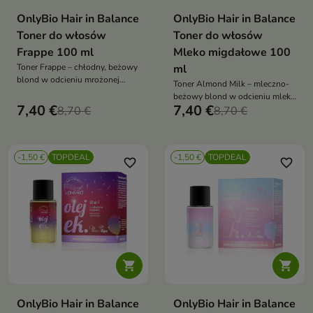
OnlyBio Hair in Balance
OnlyBio Hair in Balance
Toner do włosów
Toner do włosów
Frappe 100 ml
Mleko migdałowe 100
Toner Frappe – chłodny, beżowy
ml
blond w odcieniu mrożonej
Toner Almond Milk – mleczno-
kawy, z olejem makadamia i
beżowy blond w odcieniu mleka
ekstraktem z aloesu, bez
7,40 €
7,40 €
8,70 €
migdałowego, z olejem
8,70 €
amoniaku i wody utlenionej,
migdałowym i biotyną, bez
kolor i blask do 8 myć
amoniaku i wody utlenionej,
odświeżenie koloru i blask do 8
-1,50 €
TOPDEAL
-1,50 €
TOPDEAL
myć
favorite_border
favorite_border


OnlyBio Hair in Balance
OnlyBio Hair in Balance