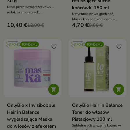
30 g
retuszujące suche
Krem przeciwzmarszczkowy –
końcówki 150 ml
redukcja zmarszczek,
Natychmiastowa gładkość,
wygładzenie, ujędrnienie i
blask i koniec z kołtunami –
regeneracja skóry dojrzałej,
10,40 €
4,70 €
12,90 €
nawet na wymagających,
8,00 €
colostrum 5%, intensywne
matowych końcach
nawilżenie i ochrona cery
-3,40 €
TOPDEAL
-3,40 €
TOPDEAL
favorite_border
favorite_border


OnlyBio x Invisibobble
OnlyBio Hair in Balance
Hair in Balance
Toner do włosów
wygładzająca Maska
Pistacjowy 100 ml
do włosów z efeketem
Subtelne odświeżenie koloru w