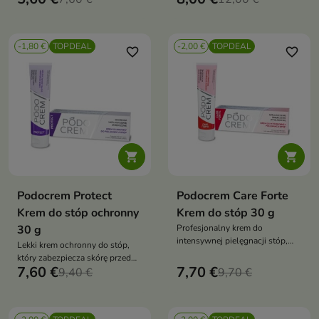
niweluje puszenie i odżywia
uczucie gładkości i komfortu, a
pasma między myciami, nie
orzeźwiający, letni zapach
obciążając ich – idealny dla
pobudza zmysły. Zawiera 96%
włosów kręconych, falowanych
-1,80 €
TOPDEAL
-2,00 €
TOPDEAL
składników pochodzenia
favorite_border
favorite_border
i rozjaśnianych
naturalnego


Podocrem Protect
Podocrem Care Forte
Krem do stóp ochronny
Krem do stóp 30 g
30 g
Profesjonalny krem do
intensywnej pielęgnacji stóp,
Lekki krem ochronny do stóp,
który chroni, regeneruje i
który zabezpiecza skórę przed
przynosi ulgę skórze bardzo
7,60 €
7,70 €
czynnikami mikrobiologicznymi,
9,40 €
9,70 €
suchej, zrogowaciałej i
otarciami i wysuszeniem
obciążonej