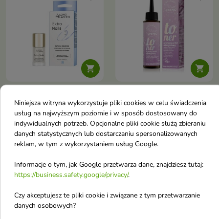


Long 4 Lashes Extra
OnlyBio Hair in Balance
Niniejsza witryna wykorzystuje pliki cookies w celu świadczenia
Nails Professional
Toner do włosów
usług na najwyższym poziomie i w sposób dostosowany do
Preparat do usuwania
Kremowy Sorbet
indywidualnych potrzeb. Opcjonalne pliki cookie służą zbieraniu
skórek 10 ml
Winogronowy 100 ml
danych statystycznych lub dostarczaniu spersonalizowanych
Żel do usuwania skórek
Toner do włosów blond – jasny
reklam, w tym z wykorzystaniem usług Google.
zmiękcza i nawilża, usuwa
fiolet w odcieniu kremowego
3,60 €
7,40 €
skórki w 12 sekund i
5,60 €
sorbetu winogronowego, bez
8,70 €
Informacje o tym, jak Google przetwarza dane, znajdziesz tutaj:
przygotowuje paznokcie do
amoniaku i wody utlenionej,
https://business.safety.google/privacy/
.
dalszej pielęgnacji
wygładza, odżywia i nadaje
blask do 8 myć
-1,30 €
TOPDEAL
-1,30 €
TOPDEAL
Czy akceptujesz te pliki cookie i związane z tym przetwarzanie
favorite_border
favorite_border
danych osobowych?