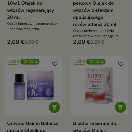
10w1 Olejek do
perłowy Olejek do
włosów regenerujący
włosów z efektem
20 ml
opalizującego
Olejek intensywnie regenerujący
rozświetlenia 20 ml
– ochrona termiczna,
Olejek perłowy – odżywia i
wygładzenie, połysk i zdrowe
rozświetla włosy, nadając im
końcówki, z olejem makadamia,
2,00 €
2,00 €
3,50 €
opalizujący blask. Z olejem
3,50 €
arganowym i moringa, zapach
marula, olejem z nasion marakui
jaśminu i tuberozy
i ekstraktem z kwiatu lotosu,
wegańska formuła z ochroną
-1,50 €
TOPDEAL
-1,00 €
TOPDEAL
termiczną
favorite_border
favorite_border


OnlyBio Hair in Balance
BioElixire Serum do
mroźny Olejek do
włosów Olejek