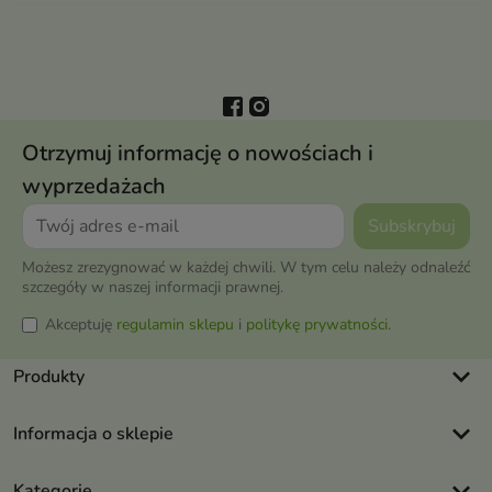
Otrzymuj informację o nowościach i
wyprzedażach
Możesz zrezygnować w każdej chwili. W tym celu należy odnaleźć
szczegóły w naszej informacji prawnej.
Akceptuję
regulamin sklepu
i
politykę prywatności
.
keyboard_arrow_down
Produkty
keyboard_arrow_down
Informacja o sklepie
keyboard_arrow_down
Kategorie