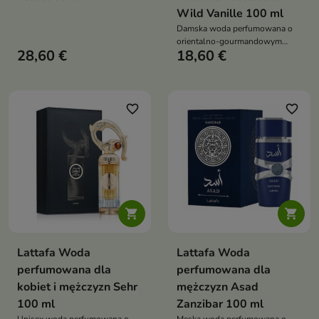
Wild Vanille 100 ml
Damska woda perfumowana o
orientalno-gourmandowym
28,60 €
18,60 €
charakterze, łącząca świeże nuty
zieleni i cytryny z kremową
wanilią i białym piżmem –
elegancki, otulający zapach na
co dzień i chłodniejsze dni
favorite_border
favorite_border


Lattafa Woda
Lattafa Woda
perfumowana dla
perfumowana dla
kobiet i mężczyzn Sehr
mężczyzn Asad
100 ml
Zanzibar 100 ml