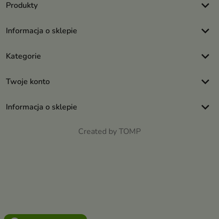
keyboard_arrow_down
Produkty
keyboard_arrow_down
Informacja o sklepie
keyboard_arrow_down
Kategorie
keyboard_arrow_down
Twoje konto
keyboard_arrow_down
Informacja o sklepie
Created by TOMP