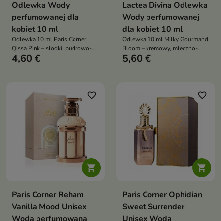
Odlewka Wody
Lactea Divina Odlewka
perfumowanej dla
Wody perfumowanej
kobiet 10 ml
dla kobiet 10 ml
Odlewka 10 ml Paris Corner
Odlewka 10 ml Milky Gourmand
Qissa Pink – słodki, pudrowo-
Bloom – kremowy, mleczno-
4,60 €
5,60 €
kwiatowy, orientalno-waniliowy
gourmandowy zapach unisex z
zapach dla kobiet, idealny na
nutami kakao, wanilii i tuberozy,
wiosnę, lato i wyjątkowe okazje
idealny na chłodniejsze
wieczory i codzienne otulenie
favorite_border
favorite_border


Paris Corner Reham
Paris Corner Ophidian
Vanilla Mood Unisex
Sweet Surrender
Woda perfumowana
Unisex Woda