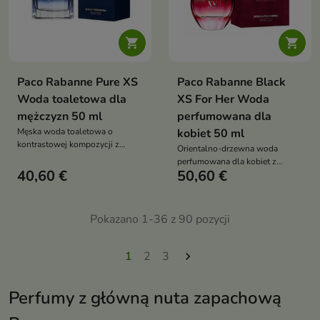


Paco Rabanne Pure XS
Paco Rabanne Black
Woda toaletowa dla
XS For Her Woda
mężczyzn 50 ml
perfumowana dla
Męska woda toaletowa o
kobiet 50 ml
kontrastowej kompozycji z
Orientalno-drzewna woda
imbirem, wanilią, cynamonem i
perfumowana dla kobiet z
akordami drzewnymi. Świeży,
40,60 €
50,60 €
nutami żurawiny, czarnej wanilii
orientalny zapach dla
i drewna sandałowego
dynamicznych mężczyzn
Pokazano 1-36 z 90 pozycji
1
2
3

Perfumy z główną nuta zapachową