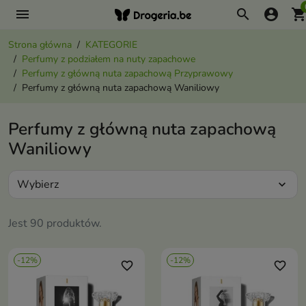
menu
search
account_circle
shopping_ca
Strona główna
KATEGORIE
Perfumy z podziałem na nuty zapachowe
Perfumy z główną nuta zapachową Przyprawowy
Perfumy z główną nuta zapachową Waniliowy
Perfumy z główną nuta zapachową
Waniliowy
Wybierz
expand_more
Jest 90 produktów.
-12%
-12%
favorite_border
favorite_border