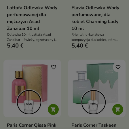
Lattafa Odlewka Wody
Flavia Odlewka Wody
perfumowanej dla
perfumowanej dla
mężczyzn Asad
kobiet Charming Lady
Zanzibar 10 ml
10 ml
Odlewka 10 ml Lattafa Asad
Rrientalno-kwiatowa
Zanzibar – świeży, egzotyczny i
kompozycja dla kobiet, która
5,40 €
5,40 €
zmysłowy zapach dla mężczyzn
łączy świeżą cytrusową
z nutami kokosa, wanilii,
miękkość z egzotyczną
lawendy i kadzidła
zmysłowością ylang-ylang,
jaśminu i waniliowo-paczulowej
głębi
favorite_border
favorite_border


Paris Corner Qissa Pink
Paris Corner Taskeen