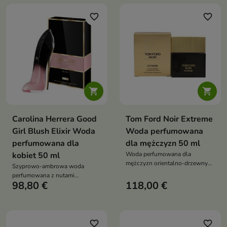
favorite_border
favorite_border


Carolina Herrera Good
Tom Ford Noir Extreme
Girl Blush Elixir Woda
Woda perfumowana
perfumowana dla
dla mężczyzn 50 ml
kobiet 50 ml
Woda perfumowana dla
mężczyzn orientalno-drzewny
Szyprowo-ambrowa woda
zapach z nutą kardamonu, kulfi i
perfumowana z nutami
drzewa sandałowego,
98,80 €
118,00 €
bergamotki, ylang-ylang, róży,
luksusowy, zmysłowy i
paczuli i wanilii
elegancki
favorite_border
favorite_border