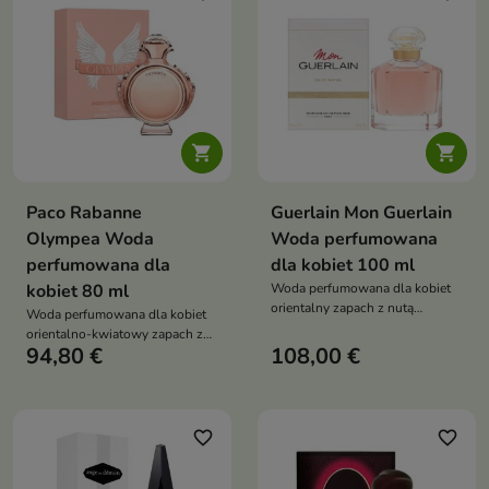


Paco Rabanne
Guerlain Mon Guerlain
Olympea Woda
Woda perfumowana
perfumowana dla
dla kobiet 100 ml
kobiet 80 ml
Woda perfumowana dla kobiet
orientalny zapach z nutą
Woda perfumowana dla kobiet
lawendy, jaśminu i wanilii,
orientalno-kwiatowy zapach z
elegancki i zmysłowy, idealny na
94,80 €
108,00 €
nutą wanilii, kaszmiru i ambry,
dzień i wieczór
intensywny i zmysłowy,
stworzony dla nowoczesnej
bogini
favorite_border
favorite_border