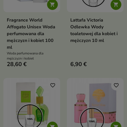


Fragrance World
Lattafa Victoria
Affogato Unisex Woda
Odlewka Wody
perfumowana dla
toaletowej dla kobiet i
mężczyzn i kobiet 100
mężczyzn 10 ml
ml
Woda perfumowana dla
mężczyzn i kobiet
28,60 €
6,90 €
favorite_border
favorite_border