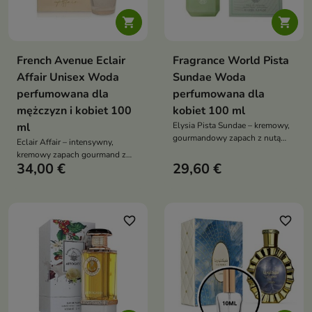


French Avenue Eclair
Fragrance World Pista
Affair Unisex Woda
Sundae Woda
perfumowana dla
perfumowana dla
mężczyzn i kobiet 100
kobiet 100 ml
ml
Elysia Pista Sundae – kremowy,
gourmandowy zapach z nutą
Eclair Affair – intensywny,
pistacji, lodów i wanilii, który
kremowy zapach gourmand z
otula jak deser i zachwyca
34,00 €
29,60 €
nutą karmelu, wanilii i kokosa,
słodką elegancją
który otula zmysłową, deserową
aurą
favorite_border
favorite_border