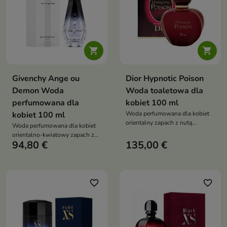


Givenchy Ange ou
Dior Hypnotic Poison
Demon Woda
Woda toaletowa dla
perfumowana dla
kobiet 100 ml
kobiet 100 ml
Woda perfumowana dla kobiet
orientalny zapach z nutą
Woda perfumowana dla kobiet
migdałów, jaśminu i wanilii,
orientalno-kwiatowy zapach z
zmysłowy, uwodzicielski i pełen
94,80 €
135,00 €
nutą mandarynki, szafranu, lilii i
tajemnicy
wanilii, zmysłowy i tajemniczy,
idealny na dzień i wieczór
favorite_border
favorite_border