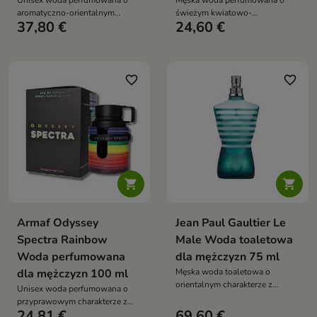
Unisex woda perfumowana o
Męska woda perfumowana o
aromatyczno-orientalnym
świeżym kwiatowo-
37,80 €
24,60 €
charakterze, łącząca cynamon i
gourmandowym charakterze,
gorzkie migdały z sercem
łącząca lawendę i pieprz z
jaśminu - zamknięta w flakonie
nutami kokosowej wody, irysa,
ozdobionym złotym smokiem
soli, wanilii i kadzidła – idealna
na ciepłe dni i codzienne okazje
favorite_border
favorite_border


Armaf Odyssey
Jean Paul Gaultier Le
Spectra Rainbow
Male Woda toaletowa
Woda perfumowana
dla mężczyzn 75 ml
dla mężczyzn 100 ml
Męska woda toaletowa o
orientalnym charakterze z
Unisex woda perfumowana o
nutami mięty, lawendy i wanilii.
przyprawowym charakterze z
Klasyczny zapach w kultowym
24,81 €
69,60 €
nutami cynamonu, jabłka i