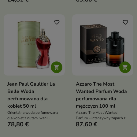
flakonie w kształcie torsu,
bergamotki, uzupełniona
idealny na wieczór i zimę
kwiatowym sercem i ciepłą bazą
z wanilii, tonki, bursztynu i
paczuli – idealna na
favorite_border
favorite_border
chłodniejsze miesiące


Jean Paul Gaultier La
Azzaro The Most
Belle Woda
Wanted Parfum Woda
perfumowana dla
perfumowana dla
kobiet 50 ml
mężczyzn 100 ml
Orientalna woda perfumowana
Azzaro The Most Wanted
dla kobiet z nutami wanilii,
Parfum – intensywny zapach z
78,80 €
87,60 €
bergamotki i gruszki. Zmysłowy,
czerwonym imbirem, nutami
kobiecy zapach idealny na
drzew i wanilią bourbon. Męska,
wieczór
ognista kompozycja z klasą.