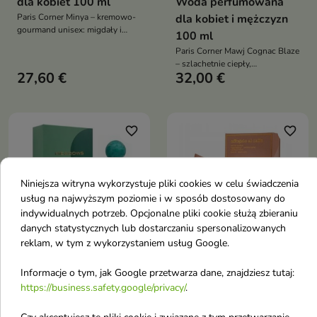
dla kobiet 100 ml
Woda perfumowana
Paris Corner Minya – kremowo-
dla kobiet i mężczyzn
gourmand unisex: migdały i
100 ml
pistacje w otwarciu, jaśmin z
Paris Corner Mawj Cognac Blaze
heliotropem na drzewie
– szlachetnie ciepły,
kaszmirowym, a w bazie karmel,
27,60 €
32,00 €
charakterystyczny unisex: kawa i
wanilia i drzewo sandałowe
mandarynka w otwarciu, mirra z
czarnym pieprzem w sercu, a w
bazie wanilia, tonka i piżmo
favorite_border
favorite_border
Niniejsza witryna wykorzystuje pliki cookies w celu świadczenia
usług na najwyższym poziomie i w sposób dostosowany do
indywidualnych potrzeb. Opcjonalne pliki cookie służą zbieraniu
danych statystycznych lub dostarczaniu spersonalizowanych


reklam, w tym z wykorzystaniem usług Google.
Paris Corner Eternal
Paris Corner Affogato
Informacje o tym, jak Google przetwarza dane, znajdziesz tutaj:
https://business.safety.google/privacy/
.
Meadows Unisex
Al Caffe Woda
Woda perfumowana
perfumowana dla