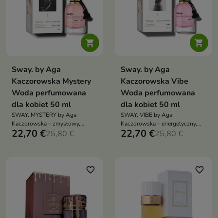


Sway. by Aga
Sway. by Aga
Kaczorowska Mystery
Kaczorowska Vibe
Woda perfumowana
Woda perfumowana
dla kobiet 50 ml
dla kobiet 50 ml
SWAY. MYSTERY by Aga
SWAY. VIBE by Aga
Kaczorowska – zmysłowy,
Kaczorowska – energetyczny,
22,70 €
22,70 €
elegancki i tajemniczy zapach
25,80 €
świeży zapach unisex, łączący
25,80 €
dla kobiet, łączący kwiatową
cytrusy i owoce z kremową
finezję z głęboką, waniliowo-
wanilią oraz ciepłą bazą
paczulową aurą
bursztynu i piżma. Esencja
dobrego nastroju.
favorite_border
favorite_border