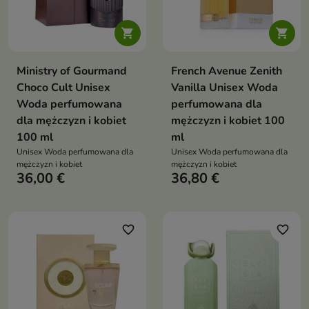


Ministry of Gourmand
French Avenue Zenith
Choco Cult Unisex
Vanilla Unisex Woda
Woda perfumowana
perfumowana dla
dla mężczyzn i kobiet
mężczyzn i kobiet 100
100 ml
ml
Unisex Woda perfumowana dla
Unisex Woda perfumowana dla
mężczyzn i kobiet
mężczyzn i kobiet
36,00 €
36,80 €
favorite_border
favorite_border