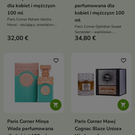
dla kobiet i mężczyzn
perfumowana dla
100 ml
kobiet i mężczyzn 100
Paris Corner Reham Vanilla
ml
Mood – otulający, orientalno-
Paris Corner Ophidian Sweet
waniliowy unisex: ambrette i
Surrender – waniliowo-
imbir w rześkim otwarciu,
32,00 €
34,80 €
gourmand unisex: czerwone
żywiczne serce, a w bazie
owoce i cytrusy w cukrowym
kremowa wanilia, skóra i piżmo
blasku, serce z wanilią, kakao i
różą, a w bazie tonka, bursztyn,
piżmo i nuty drzew
favorite_border
favorite_border


Paris Corner Minya
Paris Corner Mawj
Woda perfumowana
Cognac Blaze Unisex