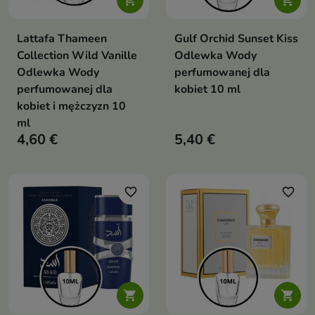


Lattafa Thameen
Gulf Orchid Sunset Kiss
Collection Wild Vanille
Odlewka Wody
Odlewka Wody
perfumowanej dla
perfumowanej dla
kobiet 10 ml
kobiet i mężczyzn 10
ml
4,60 €
5,40 €
favorite_border
favorite_border

